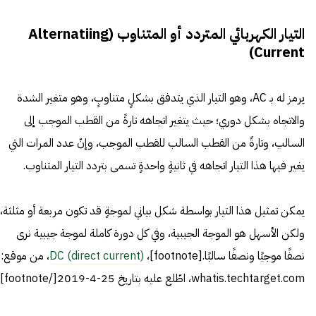
التيار الكهربائي المتردد أو المتناوب (Alternatiing
Current)
يرمز له بـ AC، وهو التيار الذي يتدفق بشكلٍ متناوبٍ، وهو متغير الشدة
والاتجاه بشكل دوري؛ حيث يتغير اتجاهه تارةً من القطب الموجب إلى
السالب، وتارةً من القطب السالب للقطب الموجب، وإنّ عدد المرات التي
يغير فيها هذا التيار اتجاهه في ثانيةٍ واحدةٍ تسمى بتردد التيار المتناوب.
يمكن تمثيل هذا التيار بواسطة شكل بياني لموجةٍ قد تكون مربعة أو مثلثة،
ولكن الأسهل هو الموجة الجيبية، وفي كل دورة كاملة لموجة جيبية نرى
نصفًا موجبًا ونصفًا سالبًا.[footnote]،
DC (direct current)
، من موقع:
whatis.techtarget.com، اطّلع عليه بتاريخ 25-4-2019[/footnote]