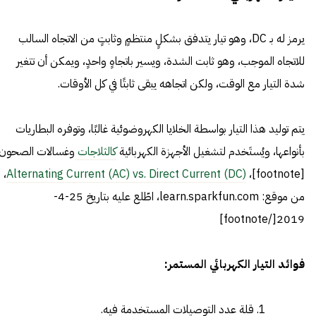
يرمز له بـ DC، وهو تيار يتدفق بشكلٍ منتظمٍ وثابتٍ من الاتجاه السالب
للاتجاه الموجب، وهو ثابت الشدة، ويسير باتجاهٍ واحدٍ، ويمكن أن تتغير
شدة التيار مع الوقت، ولكن اتجاهه يبقى ثابتًا في كل الأوقات.
يتم توليد هذا التيار بواسطة الخلايا الكهروضوئية غالبًا، وتوفره البطاريات
بأنواعها، ويُستَخدم لتشغيل الأجهزة الكهربائية
كالثلاجات
وغسالات الصحون.
،
Alternating Current (AC) vs. Direct Current (DC)
[footnote]،
من موقع: learn.sparkfun.com، اطّلع عليه بتاريخ 25-4-
2019[/footnote]
فوائد التيار الكهربائي المستمر:
قلة عدد التوصيلات المستخدمة فيه.