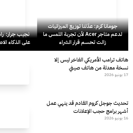
جومانا كرم: عدّلنا توزيع الميزانيات
لدعم متاجر Acer لأن تجربة اللمس ما
نجيب جرار: ر
زالت تحسم قرار الشراء
على الذكاء الاص
هاتف ترامب الأمريكي الفاخر ليس إلا
نسخة معدلة من هاتف صيني
17 يونيو 2026
تحديث جوجل كروم القادم قد ينهي عمل
أشهر برامج حجب الإعلانات
16 يونيو 2026