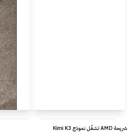
مراجعة شاملة لعملاق الألعاب
استعراض لأ
شريحة AMD تشغّل نموذج Kimi K3