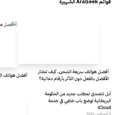
قوائم AraGeek الشهيرة
Egypt
Everything Egypt
أفضل هواتف سريعة الشحن.. كيف تختار
أفضل هواتف التصو
الأفضل بالفعل دون التأثر بأرقام دعائية؟
آبل تتصدى لمطلب جديد من الحكومة
البريطانية لوضع باب خلفي في خدمة
iCloud
4 أغسطس 2026