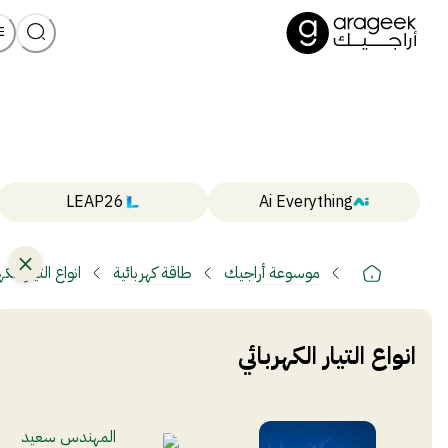
LEAP26
Ai Everything
موسوعة أراجيك
طاقة كهربائية
انواع التيار الكه
انواع التيار الكهربائي
المهندس سعيد