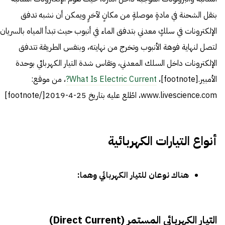
بنقل الشحنة في مادةٍ موصلةٍ من مكانٍ لآخرٍ ويمكن أن نشبه تدفق
الإلكترونات في سلكٍ معدني بتدفق الماء في أنبوب حيث تبدأ المياه بالسريان
لتصل لنهاية فوهة الأنبوب وتخرج من نهايته، وبنفس الطريقة تتدفق
الإلكترونات داخل السلك المعدني، وتقاس شدة التيار الكهربائي بوحدة
الأمبير.[footnote]،
What Is Electric Current?
، من موقع:
www.livescience.com، اطّلع عليه بتاريخ 25-4-2019[/footnote]
أنواع التيارات الكهربائية
هناك نوعان للتيار الكهربائي وهما:
التيار الكهربائي المستمر (Direct Current)