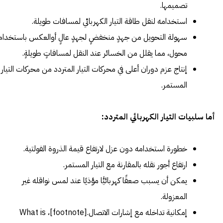
تصميمها.
استخدامه لنقل طاقة التيار الكهربائي لمسافات طويلة.
سهولة التحويل من جهدٍ منخفضٍ لجهدٍ عالٍ أوالعكس باستخدام
محول، مما يقلل من الخسائر عند النقل لمسافاتٍ طويلةٍ.
إنتاج عزم دوران أعلى في محركات التيار المتردد من محركات التيار
المستمر.
أما سلبيات التيار الكهربائي المتردد:
خطورة استخدامه دون عزل لارتفاع قيمة الذروة الفولتية.
ارتفاع أجور نقله بالمقارنة مع التيار المستمر.
يمكن أن يسبب صعقًا كهربائيًّا مؤذيًا عند لمس نواقله غير
المعزولة.
إمكانية تداخله مع إشارات الاتصال.[footnote]،
What is