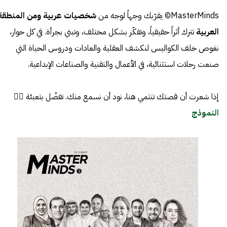
MasterMinds© يقرّبك وجهاً لوجه من
شخصيات عربية ومن المنطقة
العربية
تترك أثراً حقيقياً، وتفكّر بشكل مختلف، وتبني بجرأة. في كل حوار،
نغوص خلف الكواليس لنكشف العقلية والعادات ودروس الحياة التي
صنعت رحلات استثنائية، في الأعمال والتقنية والصناعات الإبداعية.
إذا شعرت أن قصتك تنتمي هنا، نود أن نسمع منك. تفضّل بتعبئة 👈🏼
النموذج