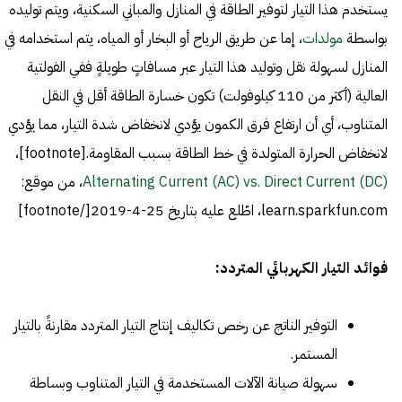
يستخدم هذا التيار لتوفير الطاقة في المنازل والمباني السكنية، ويتم توليده
بواسطة
مولدات
، إما عن طريق الرياح أو البخار أو المياه، يتم استخدامه في
المنازل لسهولة نقل وتوليد هذا التيار عبر مسافاتٍ طويلةٍ ففي الفولتية
العالية (أكثر من 110 كيلوفولت) تكون خسارة الطاقة أقل في النقل
المتناوب، أي أن ارتفاع فرق الكمون يؤدي لانخفاض شدة التيار، مما يؤدي
لانخفاض الحرارة المتولدة في خط الطاقة بسبب المقاومة.[footnote]،
Alternating Current (AC) vs. Direct Current (DC)
، من موقع:
learn.sparkfun.com، اطّلع عليه بتاريخ 25-4-2019[/footnote]
فوائد التيار الكهربائي المتردد:
التوفير الناتج عن رخص تكاليف إنتاج التيار المتردد مقارنةً بالتيار
المستمر.
سهولة صيانة الآلات المستخدمة في التيار المتناوب وبساطة