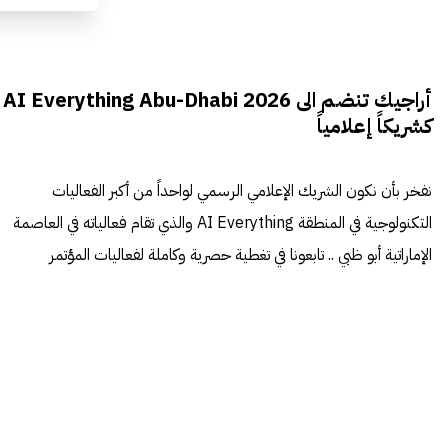
أراجيك تنضم الى AI Everything Abu-Dhabi 2026
كشريكاً إعلامياً
نفخر بأن نكون الشريك الإعلامي الرسمي لواحداً من أكبر الفعاليات
التكنولوجية في المنطقة AI Everything والذي تقام فعالياته في العاصمة
الإماراتية أبو ظبي .. تابعونا في تغطية حصرية وكاملة لفعاليات المؤتمر