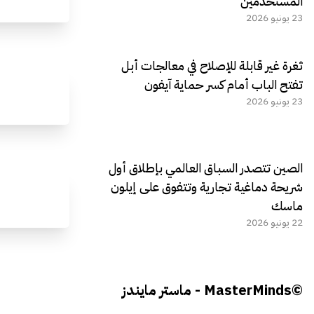
المستخدمين
23 يونيو 2026
ثغرة غير قابلة للإصلاح في معالجات أبل
تفتح الباب أمام كسر حماية آيفون
23 يونيو 2026
الصين تتصدر السباق العالمي بإطلاق أول
شريحة دماغية تجارية وتتفوق على إيلون
ماسك
22 يونيو 2026
©MasterMinds - ماستر مايندز