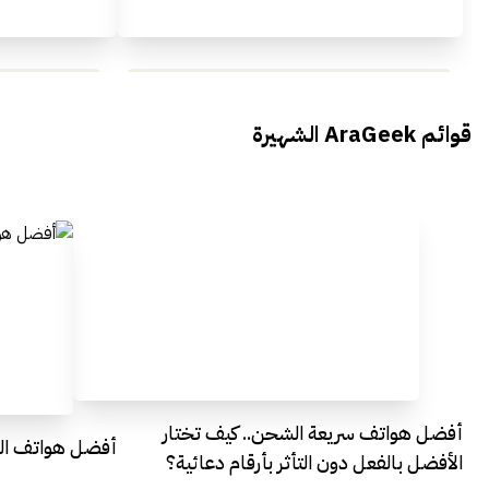
محمد بدوي من Falak Startups
يتحدث الى أراجيك خلال فعاليات Ai
يتحدثان ال
قوائم AraGeek الشهيرة
Egypt
Everything Egypt
أفضل هواتف سريعة الشحن.. كيف تختار
أفضل هواتف التصو
الأفضل بالفعل دون التأثر بأرقام دعائية؟