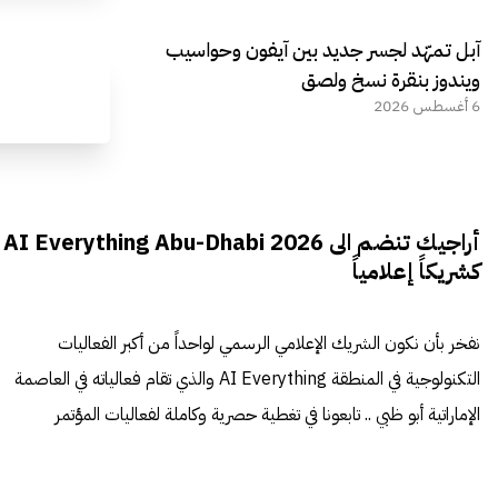
آبل تمهّد لجسر جديد بين آيفون وحواسيب
ويندوز بنقرة نسخ ولصق
6 أغسطس 2026
أراجيك تنضم الى AI Everything Abu-Dhabi 2026
كشريكاً إعلامياً
نفخر بأن نكون الشريك الإعلامي الرسمي لواحداً من أكبر الفعاليات
التكنولوجية في المنطقة AI Everything والذي تقام فعالياته في العاصمة
الإماراتية أبو ظبي .. تابعونا في تغطية حصرية وكاملة لفعاليات المؤتمر