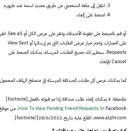
انتقِل إلى ملفه الشخصي عن طريق تحديد اسمه عند ظهوره.
اضغط على إلغاء.
أو قم بالضغط على ايقونة الأصدقاء وانقر على عرض الكل أو See all. انقر
على الخيارات واختر خيار عرض الطلبات التي تم إرسالها أو View Sent
Requests. ستظهر لك جميع الطلبات المرسلة، يمكنك الضغط على
Cancel للإلغاء.
كما يمكنك عرض كل طلبات الصداقة المرسلة في متصفح الهاتف المحمول.
ملاحظة: لا يمكنك إلغاء طلب صداقة إذا تم قبوله بالفعل.[footnote]
How To View Pending Friend Requests In
Facebook، من موقع
www.alphr.com، اطّلع عليه بتاريخ 28/6/2022[/footnote]
كيف تعرف من تجاهل طلب صداقتك ؟