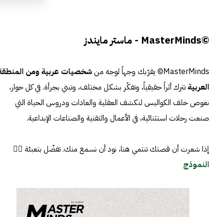
©MasterMinds - ماستر مايندز
MasterMinds© يقرّبك وجهاً لوجه من
شخصيات عربية ومن المنطقة
العربية
تترك أثراً حقيقياً، وتفكّر بشكل مختلف، وتبني بجرأة. في كل حوار،
نغوص خلف الكواليس لنكشف العقلية والعادات ودروس الحياة التي
صنعت رحلات استثنائية، في الأعمال والتقنية والصناعات الإبداعية.
إذا شعرت أن قصتك تنتمي هنا، نود أن نسمع منك. تفضّل بتعبئة 👈🏼
النموذج