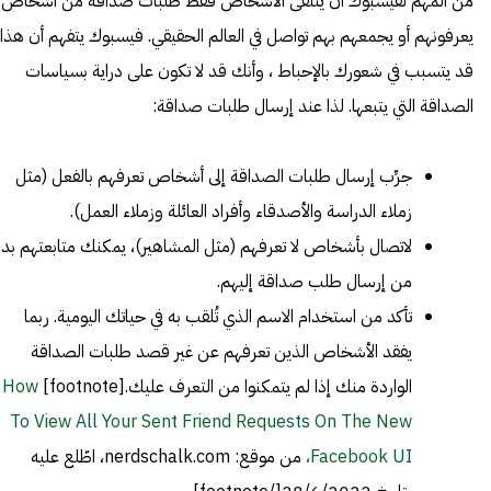
من المهم لفيسبوك أن يتلقى الأشخاص فقط طلبات صداقة من أشخاص
يعرفونهم أو يجمعهم بهم تواصل في العالم الحقيقي. فيسبوك يتفهم أن هذا
قد يتسبب في شعورك بالإحباط ، وأنك قد لا تكون على دراية بسياسات
الصداقة التي يتبعها. لذا عند إرسال طلبات صداقة:
جرِّب إرسال طلبات الصداقة إلى أشخاص تعرفهم بالفعل (مثل
زملاء الدراسة والأصدقاء وأفراد العائلة وزملاء العمل).
لاتصال بأشخاص لا تعرفهم (مثل المشاهير)، يمكنك متابعتهم بدلا
من إرسال طلب صداقة إليهم.
تأكد من استخدام الاسم الذي تُلقب به في حياتك اليومية. ربما
يفقد الأشخاص الذين تعرفهم عن غير قصد طلبات الصداقة
الواردة منك إذا لم يتمكنوا من التعرف عليك.[footnote]
How
To View All Your Sent Friend Requests On The New
Facebook UI،
من موقع: nerdschalk.com، اطّلع عليه