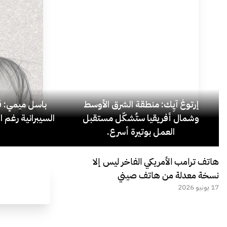
إرتوغ آيِك: منطقة الشرق الأوسط
باسل ميمي: قل
وشمال أفريقيا ستُشكّل مستقبل
السيبرانية رغم ا
العمل بوتيرة أسرع.
هاتف ترامب الأمريكي الفاخر ليس إلا
نسخة معدلة من هاتف صيني
17 يونيو 2026