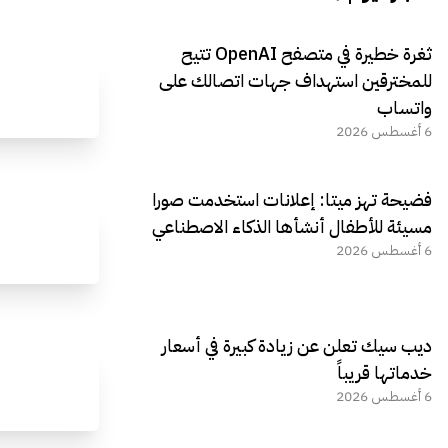
ثغرة خطيرة في متصفح OpenAI تتيح
للمخترقين استهداف جهات اتصالك على
واتساب
6 أغسطس 2026
فضيحة تهز ميتا: إعلانات استخدمت صورا
مسيئة للأطفال أنشأها الذكاء الاصطناعي
6 أغسطس 2026
ديب سيك تعلن عن زيادة كبيرة في أسعار
خدماتها قريباً
6 أغسطس 2026