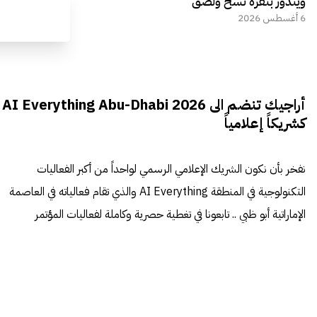
ويندوز بنقرة نسخ ولصق
6 أغسطس 2026
أراجيك تنضم الى AI Everything Abu-Dhabi 2026
كشريكاً إعلامياً
نفخر بأن نكون الشريك الإعلامي الرسمي لواحداً من أكبر الفعاليات
التكنولوجية في المنطقة AI Everything والذي تقام فعالياته في العاصمة
الإماراتية أبو ظبي .. تابعونا في تغطية حصرية وكاملة لفعاليات المؤتمر