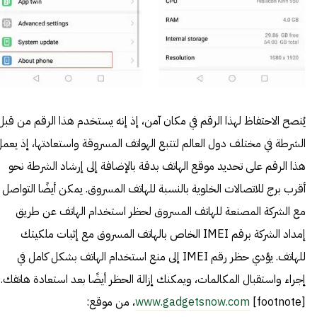
يُنصح الاحتفاظ لهذا الرقم في مكان آمن، إذ إنه يستخدم هذا الرقم من قبل
الشرطة في مختلف دول العالم لتتبع الهواتف المسروقة واستعادتها، إذ يعم
هذا الرقم على تحديد موقع الهاتف بدقة بالإضافة إلى إرشاد الشرطة نحو
أقرب برج للاتصالات الخلوية بالنسبة للهاتف المسروق. يمكن أيضًا التواصل
مع الشركة المصنعة للهاتف المسروق لحظر استخدام الهاتف عن طريق
إمداد الشركة برقم IMEI الخاص بالهاتف المسروق مع إثبات ملكيتك
للهاتف. يؤدي حظر رقم IMEI إلى منع استخدام الهاتف بشكل كامل في
إجراء واستقبال المكالمات، ويمكنك إزالة الحظر أيضًا بعد استعادة هاتفك.
[footnote]
www.gadgetsnow.com
، من موقع: