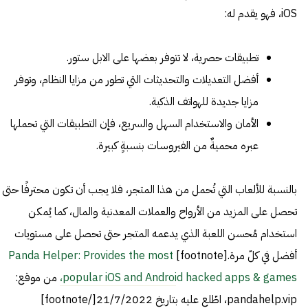
iOS، فهو يقدم له:
تطبيقات حصرية، لا تتوفر بعضها على الابل ستور.
أفضل التعديلات والتحديثات التي تطور من مزايا النظام، وتوفر
مزايا جديدة للهواتف الذكية.
الأمان والاستخدام السهل والسريع، فإن التطبيقات التي تحملها
عبره محميةٌ من الفيروسات بنسبةٍ كبيرة.
بالنسبة للألعاب التي تُحمل من هذا المتجر، فلا يجب أن تكون محترفًا حتى
تحصل على المزيد من الأرواح والعملات المعدنية والمال، كما يُمكن
استخدام مُحسن اللعبة الذي يدعمه المتجر حتى تحصل على مستويات
أفضل في كلّ مرة.[footnote]
Panda Helper: Provides the most
popular iOS and Android hacked apps & games،
من موقع:
pandahelp.vip، اطّلع عليه بتاريخ 21/7/2022[/footnote]