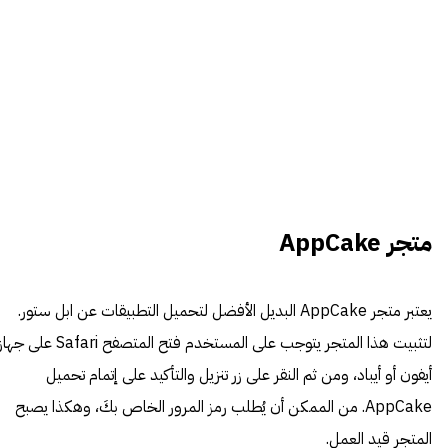
متجر AppCake
يعتبر متجر AppCake البديل الأفضل لتحميل التطبيقات عن ابل ستور.
لتثبيت هذا المتجر يتوجب على المستخدم فتح المتصفح Safari على جه
أيفون أو أيباد، ومن ثم النقر على زر تنزيل والتأكيد على إتمام تحميل
AppCake. من الممكن أن يُطلب رمز المرور الخاص بكَ، وهكذا يصبح
المتجر قيد العمل.