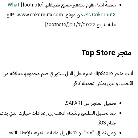
منصةٌ آمنة، تقوم بتشفير جميع تطبيقاتها.[footnote]
What
is CokernutX?
، من موقع: www.cokernutx.com، اطّلع
عليه بتاريخ 21/7/2022[/footnote]
متجر Top Store
أثبت متجر HipStore تميزه على الابل ستور في ضم مجموعةٍ عملاقة من
الألعاب، والذي يمكن تحميله كالآتي:
تحميل المتجر من SAFARI.
بعد تحميل التطبيق وتثبيته، اذهب إلى إعدادات جهازك الذي يدعم
نظام iOS.
ومن ثم إلى "عام"، والانتقال إلى ملفات التعريف لإعطاء الثقة