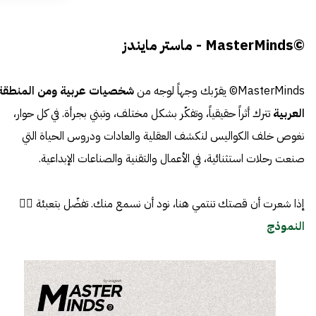
©MasterMinds - ماستر مايندز
MasterMinds© يقرّبك وجهاً لوجه من
شخصيات عربية ومن المنطقة
العربية
تترك أثراً حقيقياً، وتفكّر بشكل مختلف، وتبني بجرأة. في كل حوار،
نغوص خلف الكواليس لنكشف العقلية والعادات ودروس الحياة التي
صنعت رحلات استثنائية، في الأعمال والتقنية والصناعات الإبداعية.
إذا شعرت أن قصتك تنتمي هنا، نود أن نسمع منك. تفضّل بتعبئة 👈🏼
النموذج