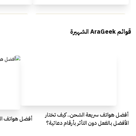
محمد بدوي من Falak Startups
يتحدث الى أراجيك خلال فعاليات Ai
يتحدثان ال
قوائم AraGeek الشهيرة
Egypt
Everything Egypt
أفضل هواتف سريعة الشحن.. كيف تختار
أفضل هواتف التصو
الأفضل بالفعل دون التأثر بأرقام دعائية؟