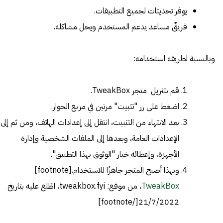
يوفر تحديثات لجميع التطبيقات.
فريقٌ مساعد يدعم المستخدم ويحل مشاكله.
وبالنسبة لطريقة استخدامه:
قم بتنزيل متجر TweakBox.
اضغط على زر "تثبيت" مرتين في مربع الحوار.
بعد الانتهاء من التثبيت، انتقل إلى إعدادات الهاتف، ومن ثم إلى
الإعدادات العامة، وبعدها إلى الملفات الشخصية وإدارة
الأجهزة، وإعطائه خيار "الوثوق بهذا التطبيق".
وبهذا أصبح المتجر جاهزًا للاستخدام.[footnote]
TweakBox
، من موقع: tweakbox.fyi، اطّلع عليه بتاريخ
21/7/2022[/footnote]