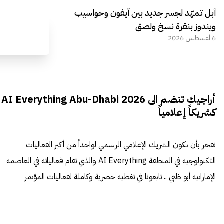
آبل تمهّد لجسر جديد بين آيفون وحواسيب
ويندوز بنقرة نسخ ولصق
6 أغسطس 2026
أراجيك تنضم الى AI Everything Abu-Dhabi 2026
كشريكاً إعلامياً
نفخر بأن نكون الشريك الإعلامي الرسمي لواحداً من أكبر الفعاليات
التكنولوجية في المنطقة AI Everything والذي تقام فعالياته في العاصمة
الإماراتية أبو ظبي .. تابعونا في تغطية حصرية وكاملة لفعاليات المؤتمر