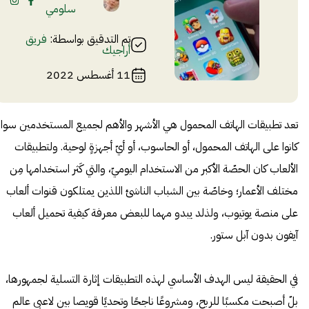
سلومي
تم التدقيق بواسطة:
فريق
أراجيك
11 أغسطس 2022
تعد تطبيقات الهاتف المحمول هي الأشهر والأهم لجميع المستخدمين سواء
كانوا على الهاتف المحمول، أو الحاسوب، أو أيّ أجهزةٍ لوحية. ولتطبيقات
الألعاب كان الحصّة الأكبر من الاستخدام اليوميّ، والتي كَثر استخدامها مِن
مختلف الأعمار؛ وخاصّة بين الشباب الناشئ اللذين يمتلكون قنوات ألعاب
على منصة يوتيوب، ولذلد يبدو مهما للبعض معرفة كيفية تحميل ألعاب
آيفون بدون آبل ستور.
في الحقيقة ليس الهدف الأساسي لهذه التطبيقات إثارة التسلية لجمهورها،
بلّ أصبحت مكسبًا للربح، ومشروعًا ناجحًا وتحديًا قويصا بين لاعبي عالم