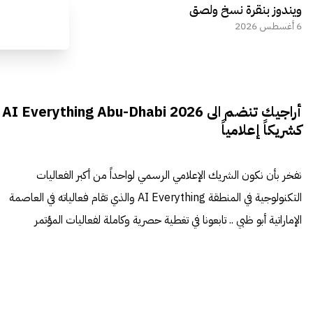
ويندوز بنقرة نسخ ولصق
6 أغسطس 2026
أراجيك تنضم الى AI Everything Abu-Dhabi 2026
كشريكاً إعلامياً
نفخر بأن نكون الشريك الإعلامي الرسمي لواحداً من أكبر الفعاليات
التكنولوجية في المنطقة AI Everything والذي تقام فعالياته في العاصمة
الإماراتية أبو ظبي .. تابعونا في تغطية حصرية وكاملة لفعاليات المؤتمر