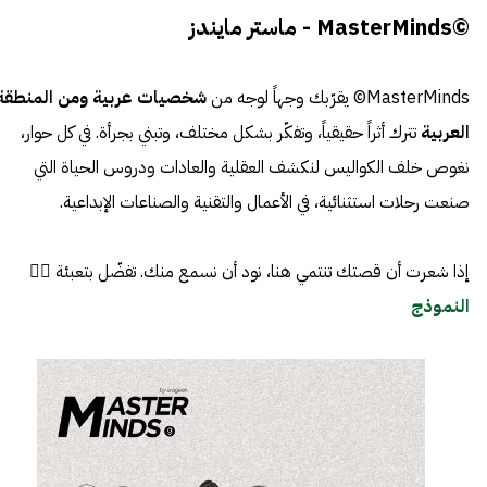
©MasterMinds - ماستر مايندز
MasterMinds© يقرّبك وجهاً لوجه من
شخصيات عربية ومن المنطقة
العربية
تترك أثراً حقيقياً، وتفكّر بشكل مختلف، وتبني بجرأة. في كل حوار،
نغوص خلف الكواليس لنكشف العقلية والعادات ودروس الحياة التي
صنعت رحلات استثنائية، في الأعمال والتقنية والصناعات الإبداعية.
إذا شعرت أن قصتك تنتمي هنا، نود أن نسمع منك. تفضّل بتعبئة 👈🏼
النموذج