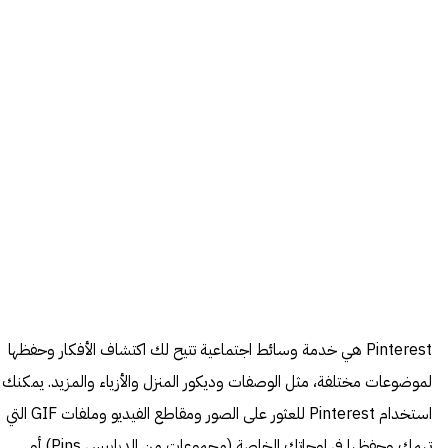
Pinterest هي خدمة وسائط اجتماعية تتيح لك اكتشاف الأفكار وحفظها
لموضوعات مختلفة، مثل الوصفات وديكور المنزل والأزياء والمزيد. يمكنك
استخدام Pinterest للعثور على الصور ومقاطع الفيديو وملفات GIF التي
تهمك وحفظها في لوحاتك الخاصة (مجموعات من الدبابيس Pins) أو