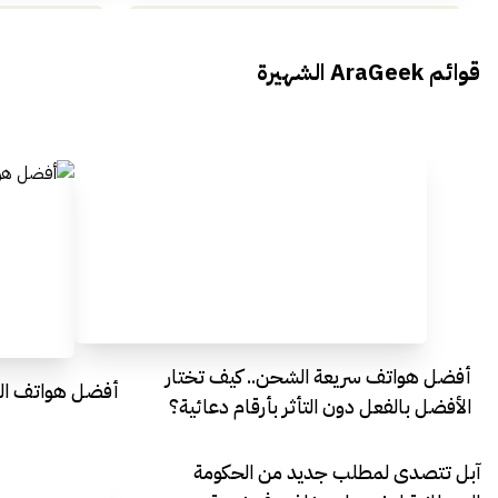
محمد بدوي من Falak Startups
يتحدث الى أراجيك خلال فعاليات Ai
يتحدثان ال
قوائم AraGeek الشهيرة
Egypt
Everything Egypt
أفضل هواتف سريعة الشحن.. كيف تختار
أفضل هواتف التصو
الأفضل بالفعل دون التأثر بأرقام دعائية؟
آبل تتصدى لمطلب جديد من الحكومة