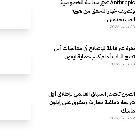
Anthropic تغيّر سياسة الخصوصية
وتضيف خيار التحقق من هوية
المستخدمين
23 يونيو 2026
ثغرة غير قابلة للإصلاح في معالجات أبل
تفتح الباب أمام كسر حماية آيفون
23 يونيو 2026
الصين تتصدر السباق العالمي بإطلاق أول
شريحة دماغية تجارية وتتفوق على إيلون
ماسك
22 يونيو 2026