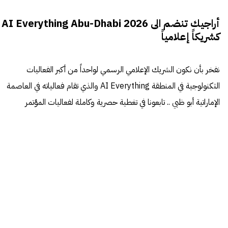
أراجيك تنضم الى AI Everything Abu-Dhabi 2026
كشريكاً إعلامياً
نفخر بأن نكون الشريك الإعلامي الرسمي لواحداً من أكبر الفعاليات
التكنولوجية في المنطقة AI Everything والذي تقام فعالياته في العاصمة
الإماراتية أبو ظبي .. تابعونا في تغطية حصرية وكاملة لفعاليات المؤتمر