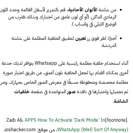
من شاشة
الألوان الأحادية
، قم بالتمرير لأسفل القائمة وحدد اللون
الرمادي الداكن. (أو أي لون غامق من اختيارك وبذلك تقترب من
الوضع الليلي في واتساب ).
أخيرًا، انقر فوق زر
تعيين
لتطبيق الخلفية المظلمة على شاشة
الدردشة.
أثناء استخدام خلفية مظلمة رئيسية على Whatsapp يتوافر لديك خدعة
أخرى يمكنك القيام بها لجعل الخلفية بلون أغمق، عن طريق اختيار صورة
مظلمة مخصصة ومحفوظة مسبقًا في معرض الصور الخاص بجهازك، ومن
ثم تحميلها واختيارها في نافذة
صور
المتواجدة في صفحة
خلفيات
الشاشة
.
APPS How To Activate ‘Dark Mode’ In
.[footnote]Zaib Ali،
WhatsApp (Well Sort Of Anyway)
، من موقع: ioshacker.com،