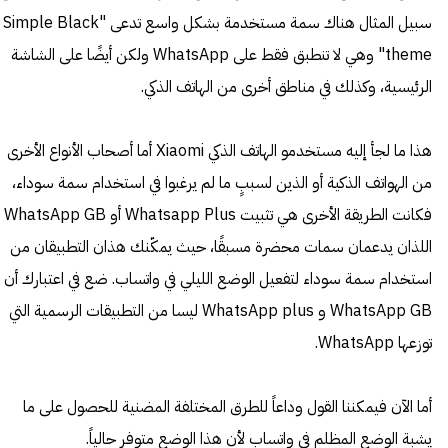
سبيل المثال هناك سمة مستخدمة بشكل واسع تدعى "Simple Black
theme" وهي لا تنطبق فقط على WhatsApp ولكن أيضًا على الشاشة
الرئيسية، وكذلك في مناطق أخرى من الهاتف الذكي.
هذا ما لجأ إليه مستخدمو الهاتف الذكي Xiaomi أما أصحاب الأنواع الأخرى
من الهواتف الذكية أو الذين لسببٍ ما لم يرغبوا في استخدام سمة سوداء،
فكانت الطريقة الأخرى هي تثبيت Whatsapp Plus أو WhatsApp GB
اللذان يدعمان سمات محضرة مسبقًا، حيث يمكّنك هذان التطبيقان من
استخدام سمة سوداء لتفعيل الوضع الليلي في واتساب. ضع في اعتبارك أن
WhatsApp GB و WhatsApp plus ليسا من التطبيقات الرسمية التي
توزعها WhatsApp.
أما الآن فيمكننا القول وداعاً للطرق المختلفة المضنية للحصول على ما
يشبة الوضع المظلم في واتساب لأن هذا الوضع متوفر حالياً.