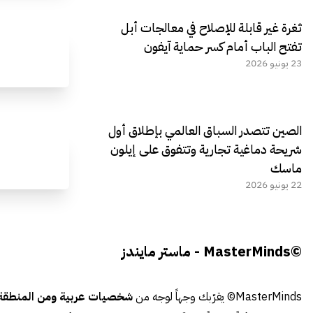
ثغرة غير قابلة للإصلاح في معالجات أبل
تفتح الباب أمام كسر حماية آيفون
23 يونيو 2026
الصين تتصدر السباق العالمي بإطلاق أول
شريحة دماغية تجارية وتتفوق على إيلون
ماسك
22 يونيو 2026
©MasterMinds - ماستر مايندز
MasterMinds© يقرّبك وجهاً لوجه من
شخصيات عربية ومن المنطقة