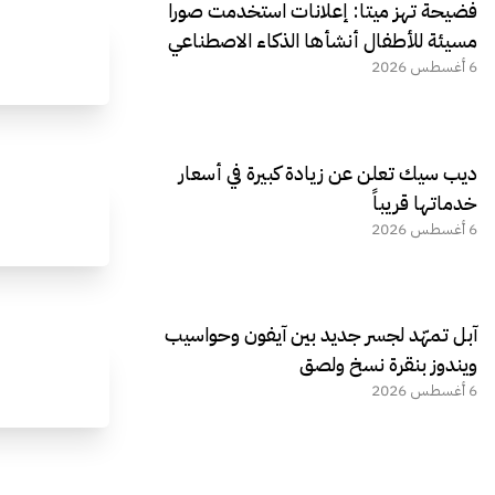
فضيحة تهز ميتا: إعلانات استخدمت صورا
مسيئة للأطفال أنشأها الذكاء الاصطناعي
6 أغسطس 2026
ديب سيك تعلن عن زيادة كبيرة في أسعار
خدماتها قريباً
6 أغسطس 2026
آبل تمهّد لجسر جديد بين آيفون وحواسيب
ويندوز بنقرة نسخ ولصق
6 أغسطس 2026