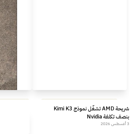
مراجعة شاملة لعملاق الألعاب
استعراض لأ
شريحة AMD تشغّل نموذج Kimi K3
الجديد REDMAGIC 11 AIR
بنصف تكلفة Nvidia
3 أغسطس 2026