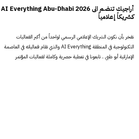
أراجيك تنضم الى AI Everything Abu-Dhabi 2026
كشريكاً إعلامياً
نفخر بأن نكون الشريك الإعلامي الرسمي لواحداً من أكبر الفعاليات
التكنولوجية في المنطقة AI Everything والذي تقام فعالياته في العاصمة
الإماراتية أبو ظبي .. تابعونا في تغطية حصرية وكاملة لفعاليات المؤتمر