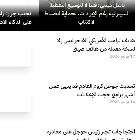
باسل ميمي: قلنا لا لتوسيع التغطية
السيبرانية رغم الإيرادات، لحماية انضباط
نجيب جرار: ر
الاكتتاب
على الذكاء الاص
هاتف ترامب الأمريكي الفاخر ليس إلا
نسخة معدلة من هاتف صيني
17 يونيو 2026
تحديث جوجل كروم القادم قد ينهي عمل
أشهر برامج حجب الإعلانات
16 يونيو 2026
احتجاجات تجبر رئيس جوجل على مغادرة
حفل تخرج جامعة ستانفورد