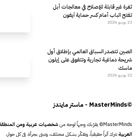
ثغرة غير قابلة للإصلاح في معالجات أبل
تفتح الباب أمام كسر حماية آيفون
23 يونيو 2026
الصين تتصدر السباق العالمي بإطلاق أول
شريحة دماغية تجارية وتتفوق على إيلون
ماسك
22 يونيو 2026
©MasterMinds - ماستر مايندز
MasterMinds© يقرّبك وجهاً لوجه من
شخصيات عربية ومن المنطقة
العربية
تترك أثراً حقيقياً، وتفكّر بشكل مختلف، وتبني بجرأة. في كل حوار،