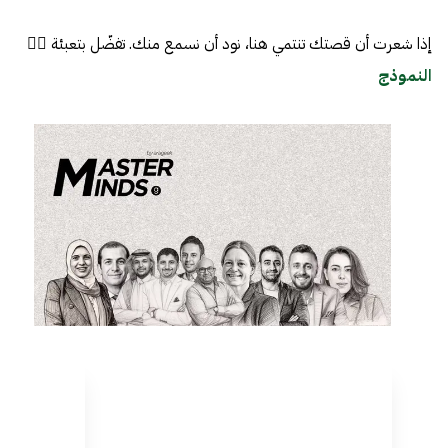
إذا شعرت أن قصتك تنتمي هنا، نود أن نسمع منك. تفضّل بتعبئة 👈🏼
النموذج