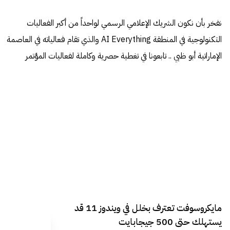
نفخر بأن نكون الشريك الإعلامي الرسمي لواحداً من أكبر الفعاليات
التكنولوجية في المنطقة AI Everything والذي تقام فعالياته في العاصمة
الإماراتية أبو ظبي .. تابعونا في تغطية حصرية وكاملة لفعاليات المؤتمر
مايكروسوفت تعترف بخلل في ويندوز 11 قد
يستهلك حتى 500 جيجابايت