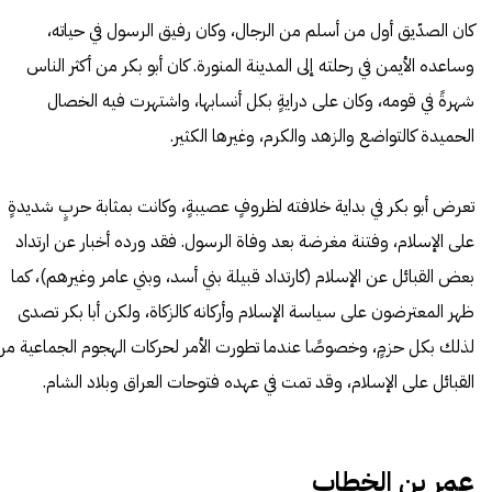
كان الصدّيق أول من أسلم من الرجال، وكان رفيق الرسول في حياته،
وساعده الأيمن في رحلته إلى المدينة المنورة. كان أبو بكر من أكثر الناس
شهرةً في قومه، وكان على درايةٍ بكل أنسابها، واشتهرت فيه الخصال
الحميدة كالتواضع والزهد والكرم، وغيرها الكثير.
تعرض أبو بكر في بداية خلافته لظروفٍ عصيبةٍ، وكانت بمثابة حربٍ شديدةٍ
على الإسلام، وفتنة مغرضة بعد وفاة الرسول. فقد ورده أخبار عن ارتداد
بعض القبائل عن الإسلام (كارتداد قبيلة بني أسد، وبني عامر وغيرهم)، كما
ظهر المعترضون على سياسة الإسلام وأركانه كالزكاة، ولكن أبا بكر تصدى
لذلك بكل حزمٍ، وخصوصًا عندما تطورت الأمر لحركات الهجوم الجماعية من
القبائل على الإسلام، وقد تمت في عهده فتوحات العراق وبلاد الشام.
عمر بن الخطاب