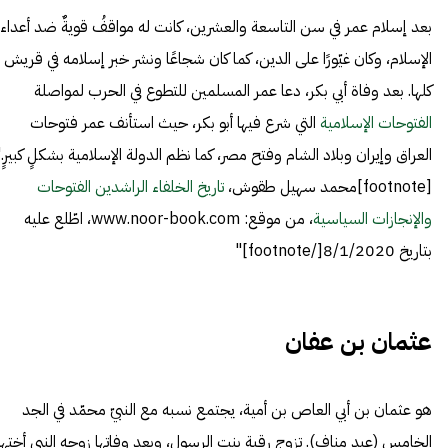
بعد إسلام عمر في سن التاسعة والعشرين، كانت له مواقفُ قويةٌ ضد أعداء
الإسلام، وكان غيّورًا على الدين، كما كان شجاعًا ونشر خبر إسلامه في قريش
كلها. بعد وفاة أبي بكر، دعا عمر المسلمين للتطوع في الحرب لمواصلة
الفتوحات الإسلامية
التي شرع فيها أبو بكر، حيث استأنف عمر فتوحات
العراق وإيران وبلاد الشام وفتح مصر، كما نظم الدولة الإسلامية بشكلٍ كبيرٍ.
[footnote]محمد سهيل طقوش،
تاريخ الخلفاء الراشدين الفتوحات
والإنجازات السياسية
، من موقع: www.noor-book.com، اطّلع عليه
بتاريخ 8/1/2020[/footnote]"
عثمان بن عفان
هو عثمان بن أبي العاص بن أمية، يجتمع نسبه مع النبيّ محمّد في الجد
الخامس (عبد مناف). تزوج رقية بنت الرسول، وبعد وفاتها زوجه النبي أختها