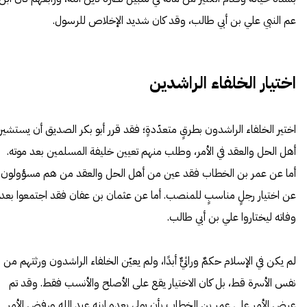
عم النبي علي بن أبي طالب، وقد كان شديد الإخلاص للرسول.
اختيار الخلفاء الراشدين
اختير الخلفاء الراشدون بطرقٍ متعدّدةٍ؛ فقد قرر أبو بكر الصديق أن يستشير
أهل الحل والعقد في الأمر، وطلب منهم تعيين خليفة المسلمين بعد موته.
أما عن عمر بن الخطاب فقد عين من أهل الحل والعقد من هم مسؤولون
عن اختيار رجلٍ مناسبٍ للمنصب. أما عن عثمان بن عفان فقد اجتمعوا بعد
وفاته ليختاروا علي بن أبي طالب.
لم يكن في الإسلام حكمٌ وراثيٌّ أبدًا، ولم يعيّن الخلفاء الراشدون ورثتهم من
نفس الأسرة قط، بل كان الاختيار يقع على الأصلح والأنسب فقط. وقد تم
عرض الأمر على عمر بن الخطاب بأن يولي بعده ابنه عبد الله ورفض الأمر