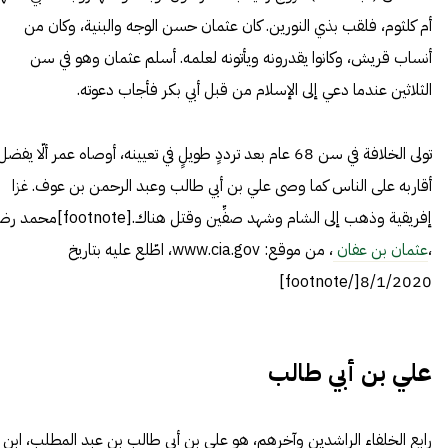
أم كلثوم، فلقب بذي النورين. كان عثمان حسن الوجه والبنية، وكان من
أنساب قريش، وكانوا يقدرونه ويأتونه لعلمه. أسلم عثمان وهو في سن
الثلاثين عندما دعي إلى الإسلام من قبل أبي بكر فأجاب دعوته.
تولى الخلافة في سن 68 عام بعد ترددٍ طويلٍ في تعيينه، أوصاه عمر ألّا يفضل
أقاربه على الناس كما وصى علي بن أبي طالب وعبد الرحمن بن عوف. غزا
إفريقية وذهب إلى الشام وشهد صفِّين وقتل هناك.[footnote]مح
،
عثمان بن عفان
، من موقع: www.cia.gov، اطّلع عليه بتاريخ
8/1/2020[/footnote]
علي بن أبي طالب
رابع الخلفاء الراشدين وآخرهم، هو علي بن أبي طالب بن عبد المطلب، ابن