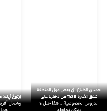
حمدي الطباع: في بعض دول المنطقة
تنفق الأسرة 35% من دخلها على
إرتوغ آيِك: 
الدروس الخصوصية… هذا خلل لا
وشمال أفريق
يمكن تجاهله
العمل 