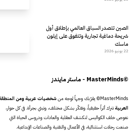
الصين تتصدر السباق العالمي بإطلاق أول
شريحة دماغية تجارية وتتفوق على إيلون
ماسك
22 يونيو 2026
©MasterMinds - ماستر مايندز
MasterMinds© يقرّبك وجهاً لوجه من
شخصيات عربية ومن المنطقة
العربية
تترك أثراً حقيقياً، وتفكّر بشكل مختلف، وتبني بجرأة. في كل حوار،
نغوص خلف الكواليس لنكشف العقلية والعادات ودروس الحياة التي
صنعت رحلات استثنائية، في الأعمال والتقنية والصناعات الإبداعية.