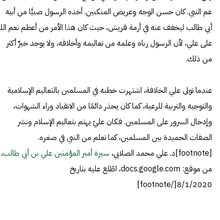
عم النبي. كان حسن الوجه وعريض المنكبين. أخذه الرسول صبيًّا من أبيه
أبي طالب ليخفف عنه في أزمة قريش، حيث كان هذا الأمر من أعظم نعم الل
على علي، لأن الرسول رباه وعلمه من تعاليمه وأخلاقه، ولا يوجد خيرٌ أكثر
من ذلك.
عندما تولى علي الخلافة، اشتهرت خطبه في المسلمين بالتعاليم الإسلامية
والتوجيه والتربية للرعية، كما كان يحذر دائمًا من الانقياد وراء الشهوات،
وإدخال السرور على المسلمين. فكان عليّ يهتم بتعاليم الإسلام ونشر
الصفات الحميدة بين المسلمين، كما تعلم من النبي في صغره.
[footnote]د. علي محمد الصلابي،
سيرة أمير المؤمنين علي بن أبي طالب
،
من موقع: docs.google.com، اطّلع عليه بتاريخ
8/1/2020[/footnote]