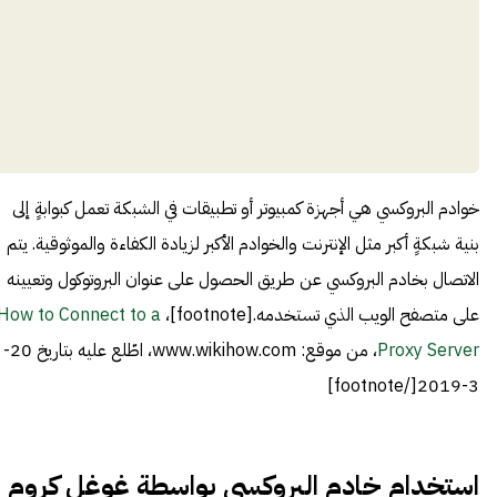
خوادم البروكسي هي أجهزة كمبيوتر أو تطبيقات في الشبكة تعمل كبوابةٍ إلى
بنية شبكةٍ أكبر مثل الإنترنت والخوادم الأكبر لزيادة الكفاءة والموثوقية. يتم
الاتصال بخادم البروكسي عن طريق الحصول على عنوان البروتوكول وتعيينه
على متصفح الويب الذي تستخدمه.[footnote]،
How to Connect to a
Proxy Server
، من موقع: www.wikihow.com، اطّلع عليه بتاريخ 20-
3-2019[/footnote]
استخدام خادم البروكسي بواسطة غوغل كروم