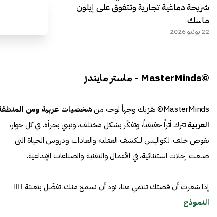
شريحة دماغية تجارية وتتفوق على إيلون
ماسك
22 يونيو 2026
©MasterMinds - ماستر مايندز
MasterMinds© يقرّبك وجهاً لوجه من
شخصيات عربية ومن المنطقة
العربية
تترك أثراً حقيقياً، وتفكّر بشكل مختلف، وتبني بجرأة. في كل حوار،
نغوص خلف الكواليس لنكشف العقلية والعادات ودروس الحياة التي
صنعت رحلات استثنائية، في الأعمال والتقنية والصناعات الإبداعية.
إذا شعرت أن قصتك تنتمي هنا، نود أن نسمع منك. تفضّل بتعبئة 👈🏼
النموذج