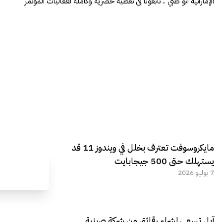
الإماراتية أبو ظبي .. تابعونا في تغطية حصرية وكاملة لفعاليات المؤتمر
مايكروسوفت تعترف بخلل في ويندوز 11 قد
يستهلك حتى 500 جيجابايت
7 يوليو 2026
آبل تسعى لشراء رقائق من شركة صينية