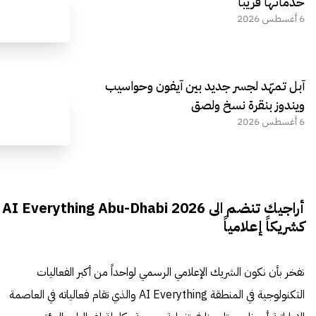
خدماتها قريباً
6 أغسطس 2026
آبل تمهّد لجسر جديد بين آيفون وحواسيب
ويندوز بنقرة نسخ ولصق
6 أغسطس 2026
أراجيك تنضم الى AI Everything Abu-Dhabi 2026
كشريكاً إعلامياً
نفخر بأن نكون الشريك الإعلامي الرسمي لواحداً من أكبر الفعاليات
التكنولوجية في المنطقة AI Everything والذي تقام فعالياته في العاصمة