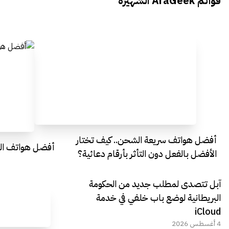
قوائم AraGeek الشهيرة
Egypt
Everything Egypt
أفضل هواتف سريعة الشحن.. كيف تختار
أفضل هواتف التصو
الأفضل بالفعل دون التأثر بأرقام دعائية؟
آبل تتصدى لمطلب جديد من الحكومة
البريطانية لوضع باب خلفي في خدمة
iCloud
4 أغسطس 2026