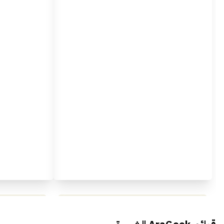
محمد بدوي من Falak Startups
يتحدث الى أراجيك خلال فعاليات Ai
يتحدثان ال