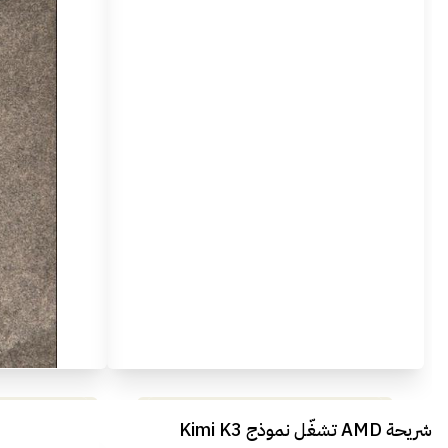
مراجعة شاملة لعملاق الألعاب
استعراض لأ
شريحة AMD تشغّل نموذج Kimi K3
الجديد REDMAGIC 11 AIR