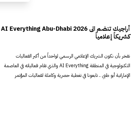
أراجيك تنضم الى AI Everything Abu-Dhabi 2026
كشريكاً إعلامياً
نفخر بأن نكون الشريك الإعلامي الرسمي لواحداً من أكبر الفعاليات
التكنولوجية في المنطقة AI Everything والذي تقام فعالياته في العاصمة
الإماراتية أبو ظبي .. تابعونا في تغطية حصرية وكاملة لفعاليات المؤتمر