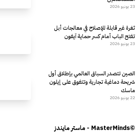
23 يونيو 2026
ثغرة غير قابلة للإصلاح في معالجات أبل
تفتح الباب أمام كسر حماية آيفون
23 يونيو 2026
الصين تتصدر السباق العالمي بإطلاق أول
شريحة دماغية تجارية وتتفوق على إيلون
ماسك
22 يونيو 2026
©MasterMinds - ماستر مايندز