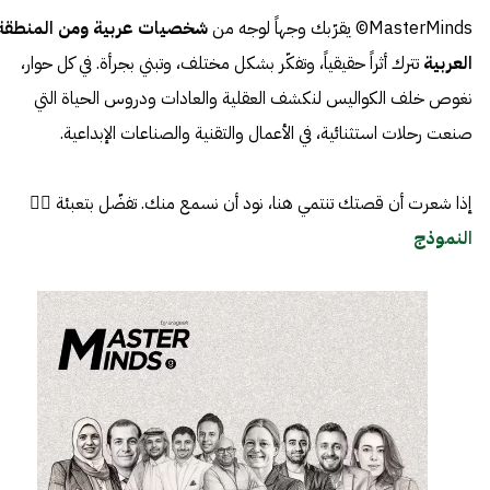
MasterMinds© يقرّبك وجهاً لوجه من
شخصيات عربية ومن المنطقة
العربية
تترك أثراً حقيقياً، وتفكّر بشكل مختلف، وتبني بجرأة. في كل حوار،
نغوص خلف الكواليس لنكشف العقلية والعادات ودروس الحياة التي
صنعت رحلات استثنائية، في الأعمال والتقنية والصناعات الإبداعية.
إذا شعرت أن قصتك تنتمي هنا، نود أن نسمع منك. تفضّل بتعبئة 👈🏼
النموذج