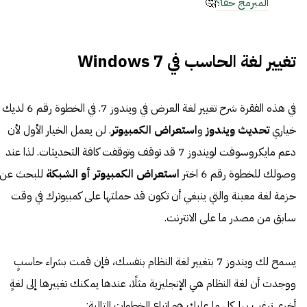
المبرمج حقًا؟
🤔
تغيير لغة الحاسب في Windows 7
في هذه الفقرة شرح تغيير لغة العرض في ويندوز 7. في الخطوة رقم 6 لديك
خياري
تحديث ويندوز
و
استعراض الكمبيوتر
. لن يعمل الخيار الأول لأن
دعم مايكروسوفت لويندوز 7 قد توقف وتوقفت كافة التحديثات. لذا عند
وصولك للخطوة رقم 6 اختر
استعراض الكمبيوتر أو الشبكة
للبحث عن
حزمة لغة معينة والتي ينبغي أن تكون قد حملتها على كمبيوترك في وقت
سابق من مصدر ما على الانترنت.
يسمح لك ويندوز 7 بتغيير لغة النظام بنفسك، فإن قمت بشراء حاسبٍ
ووجدت أن لغة النظام هي الإنجليزية مثلًا، عندها يمكنك تغييرها إلى لغةٍ
أخرى ترغب بها. كل ما عليك هو اتباع الخطوات التالية: