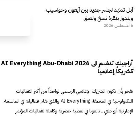
آبل تمهّد لجسر جديد بين آيفون وحواسيب
ويندوز بنقرة نسخ ولصق
6 أغسطس 2026
أراجيك تنضم الى AI Everything Abu-Dhabi 2026
كشريكاً إعلامياً
نفخر بأن نكون الشريك الإعلامي الرسمي لواحداً من أكبر الفعاليات
التكنولوجية في المنطقة AI Everything والذي تقام فعالياته في العاصمة
الإماراتية أبو ظبي .. تابعونا في تغطية حصرية وكاملة لفعاليات المؤتمر