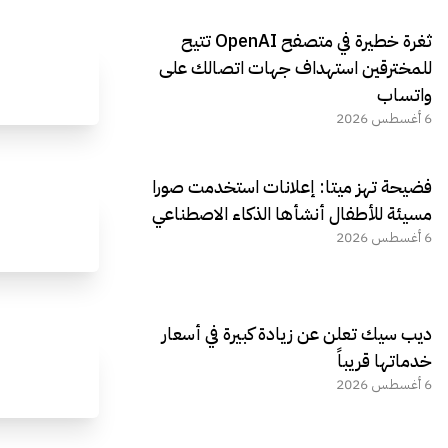
ثغرة خطيرة في متصفح OpenAI تتيح
للمخترقين استهداف جهات اتصالك على
واتساب
6 أغسطس 2026
فضيحة تهز ميتا: إعلانات استخدمت صورا
مسيئة للأطفال أنشأها الذكاء الاصطناعي
6 أغسطس 2026
ديب سيك تعلن عن زيادة كبيرة في أسعار
خدماتها قريباً
6 أغسطس 2026