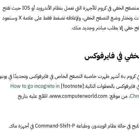
بالطريقة نفسها تقريبًا يمكن تفعيل المتصفح الخفي في كروم للأجهزة التي تعمل بنظام الأندرويد أو IOS حيث تفتح
تطبيق كروم وتضغط على النقاط الثلاث وتختار وضع التصفح الخفي، ولإغلاقه تضغط فقط على علامة X وستعود
فح خفي إلا بطلب مباشر وجديد منك.
لخفي في فايرفوكس
بعد انطلاق خاصية التصفح الخفي في كروم بـ6 أشهر ظهرت خاصية التصفح الخاص في فايرفوكس وتحديدًا في يونيو
How to go incognito in
Chro
من موقع: www.computerworld.com، اطّلع عليه بتاريخ