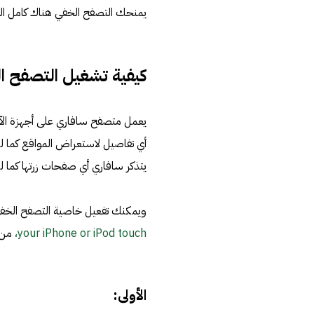
يمنحك التصفح الخفي هناك كامل ا
كيفية تشغيل التصفح ا
يعمل متصفح سافاري على أجهزة الآ
أي تفاصيل لاستعراض المواقع كما لن
يتذكر سافاري أي صفحات زرتها كما ل
ويمكنك تفعيل خاصية التصفح الخفي في سا
your iPhone or iPod touch،
من موقع: rt.apple.com
الأولى: