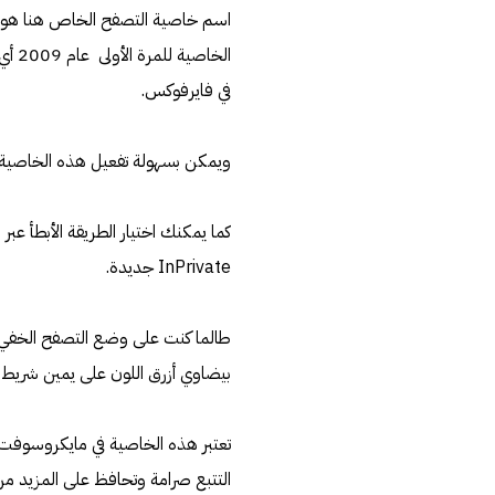
في فايرفوكس.
ويمكن بسهولة تفعيل هذه الخاصية بطباعة أمر Ctrl-Shift-N في الويندوز، أو N
كما يمكنك اختيار الطريقة الأبطأ عبر
InPrivate جديدة.
بيضاوي أزرق اللون على يمين شريط ا
تعتبر هذه الخاصية في مايكروسوفت
التتبع صرامة وتحافظ على المزيد م