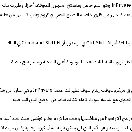
اسم خاصية التصفح الخاص هنا هو InPrivate وهو اسم خاص بمتصفح اكسبلورر المتوقف أخيرًا، وظهرت تلك
الخاصية للمرة الأولى عام 2009 أي بعد 3 أشهر من ظهور خاصية التصفح الخفي في كروم وقبل 3 أ
Command-Shift- في الماك.
 النقر فوق قائمة الثلاث نقاط الموجودة أعلى الشاشة واختيار فتح نافذة
طالما كنت على وضع التصفح الخفي في مايكروسوفت إيدج سوف تظهر لك علامة InPrivate وهي عب
لعنوان مع شاشة سوداء كاملة لتتأكد تماما من الوضع الذي أنت عليه.
 إيدج أكثر تطورًا من منافسيها وخصوصا كروم وفاير فوكس حيث تصد أشد 
ن الخصوصية وهو الأمر الذي لن يمكن قوله بشأن كروم وفايرفوكس حيث لا