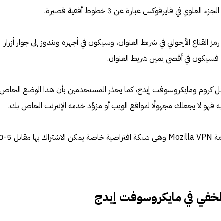
ي في فايرفوكس عبارة عن 3 خطوط أفقية قصيرة.
القناع الأرجواني في شريط العنوان، وسيكون في أجهزة ويندوز إلى جوار أزرار
ماك فسيكون في أقصى يمين شريط العنوان.
مثل كروم ومايكروسوفت إيدج، كما يحذر المستخدمين بأن هذا الوضع الخاص
و لا يجعلك مجهولًا لمواقع الويب أو مزوِّد خدمة الإنترنت الخاص بك.
من ناحية أخرى يوفر فايرفوكس خدمة illa VPN
لخفي في مايكروسوفت إيدج