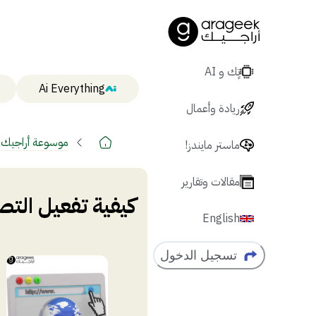
تٍك و AI
Ai Everything
ريادة وأعمال
موسوعة أراجيك
ماستر مايندز!
مقالات وتقارير
كيفية تفعيل الت
English
تسجيل الدخول