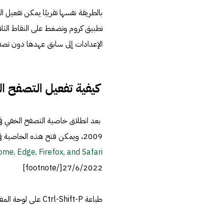
الإعدادات إلى سابق عهدها دون تص
كيفية تفعيل التصفح ا
2009، ويمكن فتح هذه الخاصية في فايرفوكس بالخطوات التالية:[footnote]
me, Edge, Firefox, and Safari،
27/6/2022[/footnote]
طباعة Ctrl-Shift-P على لوحة المفاتيح في حالة نظام الويندوز، وطباعة Command-Shift-P في أجهزة ماك.