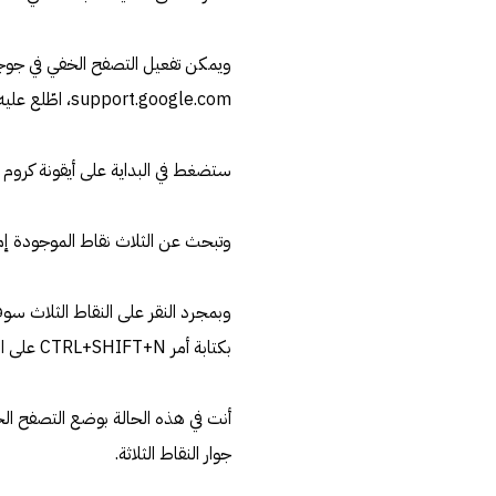
ويمكن تفعيل التصفح الخفي في جوجل كروم 
support.google.com، اطّلع عليه بتاريخ 27/6/2022[/footnote]
ستضغط في البداية على أيقونة كروم ا
وتبحث عن الثلاث نقاط الموجودة إما ف
وبمجرد النقر على النقاط الثلاث س
بكتابة أمر CTRL+SHIFT+N على الويندوز أو Command-Shift-N على أجهزة ماك.
أنت في هذه الحالة بوضع التصفح ال
جوار النقاط الثلاثة.