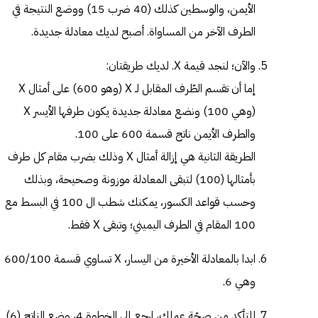
الأيمن، والوسطين كذلك (40 ضرب 15) ووضع النتيجة في
الطرف الآخر من المساواة. أصبح لديك معادلة جديدة.
والآن؛ لنجد قيمة X. لديك طريقتان:
إما أن تقسم الطّرف المقابل لـ X (وهو 600) على أمثال X
(وهي 100) ونضع معادلة جديدة يكون طرفها الأيسر X
والطرف الأيمن ناتج قسمة 600 على 100.
الطريقة الثانية هي إزالة أمثال X وذلك بضرب مقام كل طرف
بأمثالها (100) لتبقى المعادلة موزونة وصحيحة، وبذلك
وحسب قواعد الكسور، يمكنك شطب ال 100 في البسط مع
100 المقام في الطرف اليميني؛ وتبقى X فقط.
ابدا بالمعادلة الأخيرة من اليسار، X تساوي قسمة 600/100
وهي 6.
للتأكد من صحّة عملك، ارجع إلى الخطوة 4، وضع الناتج (6)