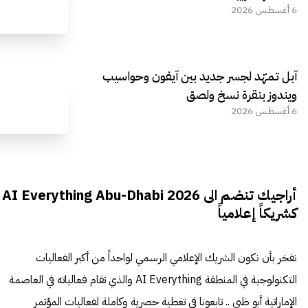
6 أغسطس 2026
آبل تمهّد لجسر جديد بين آيفون وحواسيب
ويندوز بنقرة نسخ ولصق
6 أغسطس 2026
أراجيك تنضم الى AI Everything Abu-Dhabi 2026
كشريكاً إعلامياً
نفخر بأن نكون الشريك الإعلامي الرسمي لواحداً من أكبر الفعاليات
التكنولوجية في المنطقة AI Everything والذي تقام فعالياته في العاصمة
الإماراتية أبو ظبي .. تابعونا في تغطية حصرية وكاملة لفعاليات المؤتمر