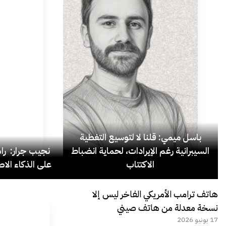
باسل ميمي: قلنا لا لتوسيع التغطية
السيبرانية رغم الإيرادات، لحماية انضباط
نجيب جرار: ر
الاكتتاب
على الذكاء الاص
هاتف ترامب الأمريكي الفاخر ليس إلا
نسخة معدلة من هاتف صيني
17 يونيو 2026