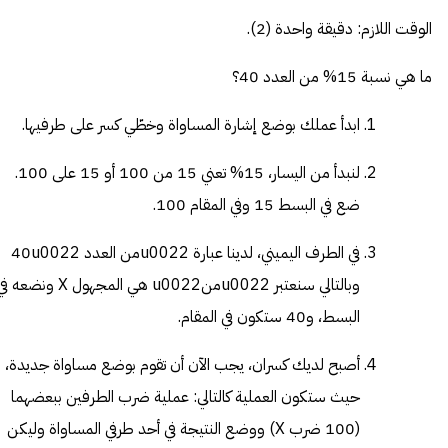
الوقت اللازم:
دقيقة واحدة (2).
ما هي نسبة 15% من العدد 40؟
ابدأ عملك بوضع إشارة المساواة وخطّي كسر على طرفيها.
لنبدأ من اليسار، 15% تعني 15 من 100 أو 15 على 100.
ضع في البسط 15 وفي المقام 100.
في الطرف اليميني، لدينا عبارة u0022من العدد 40u0022
وبالتالي سنعتبر u0022منu0022 هي المجهول X ونضعه
البسط، و40 ستكون في المقام.
أصبح لديك كسران، يجب الآن أن تقوم بوضع مساواة جديدة،
حيث ستكون العملية كالتالي: عملية ضرب الطرفين ببعضهما
(100 ضرب X) ووضع النتيجة في أحد طرفي المساواة وليكن