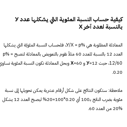
كيفية حساب النسبة المئوية التي يشكلها عدد У
بالنسبة لعدد آخر Х
المعادلة المطلوبة هي %У/Х = р، فلحساب النسبة المئويّة التي يشكلها
العدد 12 بالنسبة للعدد 60 مثلاً نقوم بالتعويض بالمعادلة لتصبح р% =
12/60، حيث 12=
У
و 60=
Х
وبحل المعادلة تكون النسبة المئوية تساوي
0.20.
ملاحظة: ستكون النتائج على شكل أرقام عشرية يمكن تحويلها إلى نسبة
مئوية بضرب الناتج بـ100 أي 0.20*100=20% ليصبح العدد 12 يشكل
%20 من العدد 60.