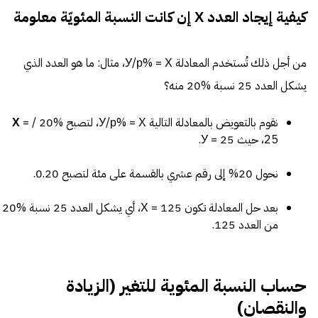
كيفية إيجاد العدد Х إن كانت النسبة المئويّة معلومة
من أجل ذلك تُستخدم المعادلة У/р% = Х، مثال: ما هو العدد الذي
يشكل العدد 25 نسبة %20 منه؟
نقوم بالتعويض بالمعادلة التالية У/р% = Х، لتصبح %20 /
=
Х
25، حيث 25 = У.
نحول 20% إلى رقم عشري بالقسمة على مئة لتصبح 0.20.
بعد حل المعادلة تكون 125 = Х، أي يشكل العدد 25 نسبة %20
من العدد 125.
حساب النسبة المئوية للتغير (الزيادة
والنقصان)