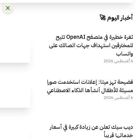
أخبار اليوم 🚀
ثغرة خطيرة في متصفح OpenAI تتيح
للمخترقين استهداف جهات اتصالك على
واتساب
6 أغسطس 2026
فضيحة تهز ميتا: إعلانات استخدمت صورا
مسيئة للأطفال أنشأها الذكاء الاصطناعي
6 أغسطس 2026
ديب سيك تعلن عن زيادة كبيرة في أسعار
خدماتها قريباً