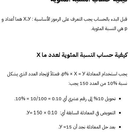
قبل البدء بالحساب يجب التعرف على الرموز الأساسية : Х،У هما أعداد و
р هي النسبة المئوية.
كيفية حساب النسبة المئوية لعدد ما Х
يجب استخدام المعادلة р% × Х = У، فمثلاً لإيجاد العدد الذي يشكل
نسبة %10 من العدد 150 يجب:
تحويل 10% إلى رقم عشري أي 0.10 = 10/100 = %10.
التعويض في المعادلة السابقة أي: У= 150 × 0.10.
بعد حل المعادلة نجد أن 15= У.