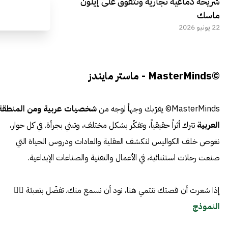
شريحة دماغية تجارية وتتفوق على إيلون
ماسك
22 يونيو 2026
©MasterMinds - ماستر مايندز
MasterMinds© يقرّبك وجهاً لوجه من
شخصيات عربية ومن المنطقة
العربية
تترك أثراً حقيقياً، وتفكّر بشكل مختلف، وتبني بجرأة. في كل حوار،
نغوص خلف الكواليس لنكشف العقلية والعادات ودروس الحياة التي
صنعت رحلات استثنائية، في الأعمال والتقنية والصناعات الإبداعية.
إذا شعرت أن قصتك تنتمي هنا، نود أن نسمع منك. تفضّل بتعبئة 👈🏼
النموذج