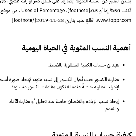
يمكن التعبير عن النسبة المئويّة أيضاً إما على شكل كسر أو رقم عشري، كأن
تُكتب 50% إما أو 0.5.[footnote]،
Uses of Percentage
، من موقع:
www.toppr.com، اطّلع عليه بتاريخ 28-11-2019[/footnote]
أهمية النسب المئوية في الحياة اليومية
تفيد في حساب الكمية المطلوبة بالضبط.
مقارنة الكسور حيث تُحوَّل الكسور إلى نسبة مئوية لإيجاد صورة أبس
لإجراء المقارنة خاصةً عندما لا تكون مقامات الكسور متساوية.
إيجاد نسب الزيادة والنقصان خاصة عند تحليل أو مقارنة الأداء
والتقدم.
كيفية حساب النسبة المئوية