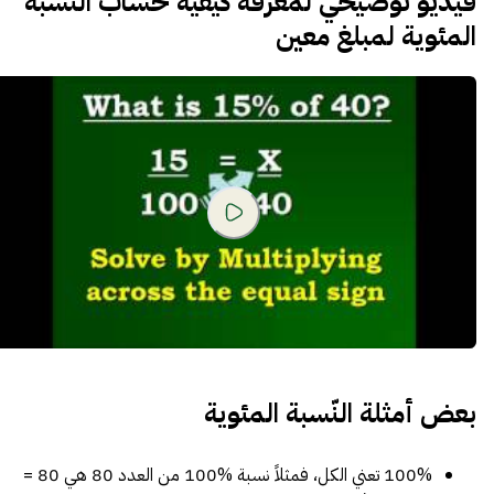
فيديو توضيحي
لمعرفة كيفية حساب النسبة
المئوية لمبلغ معين
بعض أمثلة النّسبة المئوية
100% تعني الكل، فمثلاً نسبة %100 من العدد 80 هي 80 =