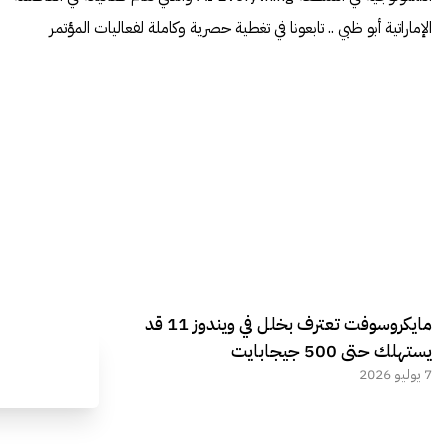
الإماراتية أبو ظبي .. تابعونا في تغطية حصرية وكاملة لفعاليات المؤتمر
مايكروسوفت تعترف بخلل في ويندوز 11 قد
يستهلك حتى 500 جيجابايت
7 يوليو 2026