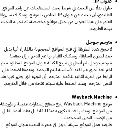
عنوان IP
حاول بدلًا من البحث في شريط بحث المتصفحات عن رابط الموقع
التقليدي، أن تبحث عن عنوان IP الخاص بالموقع، ويمكنك بسهولة
العثور على هذا العنوان من خلال مواقع مخصصة، ثم تجربة البحث
بهذه الطريقة.
مترجم جوجل
لا تنجح هذه الطريقة في فتح المواقع المحجوبة دائمًا، إلا أنها بديل
جيد للطرق السابقة، ويمكنك القيام بها عبر الدخول إلى صفحة
مترجم جوجل، ثم أدخل في مربع الكتابة عنوان الموقع المطلوب، ثم
اختر لغة أخرى غير لغته الأساسية ليتم الترجمة، وبعدها اضغط على
الرابط من الجهة الثانية لنافذة المترجم، أي الجهة التي يظهر فيها عاد
النص المُترجم، وعند الضغط عليه سيتم فتحه من خلال المترجم.
Wayback Machine
موقع Wayback Machine يتيح تصفح إصدارات قديمة ومؤرشفة
من المواقع، وبعضها قد لا يكون قديمًا للغاية بل فقط أقدم بقليل
من الإصدار الحالي المحجوب.
طريقة عمل الموقع سهلة، أدخِل في محرك البحث عنوان الموقع