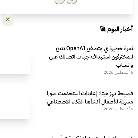
أخبار اليوم 🚀
ثغرة خطيرة في متصفح OpenAI تتيح
للمخترقين استهداف جهات اتصالك على
واتساب
6 أغسطس 2026
فضيحة تهز ميتا: إعلانات استخدمت صورا
مسيئة للأطفال أنشأها الذكاء الاصطناعي
6 أغسطس 2026