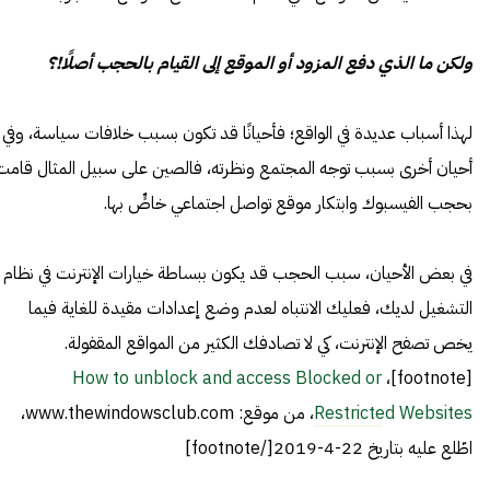
ولكن ما الذي دفع المزود أو الموقع إلى القيام بالحجب أصلًا!؟
لهذا أسباب عديدة في الواقع؛ فأحيانًا قد تكون بسبب خلافات سياسة، وفي
أحيان أخرى بسبب توجه المجتمع ونظرته، فالصين على سبيل المثال قامت
بحجب الفيسبوك وابتكار موقع تواصل اجتماعي خاصٍّ بها.
في بعض الأحيان، سبب الحجب قد يكون ببساطة خيارات الإنترنت في نظام
التشغيل لديك، فعليك الانتباه لعدم وضع إعدادات مقيدة للغاية فيما
يخص تصفح الإنترنت، كي لا تصادفك الكثير من المواقع المقفولة.
How to unblock and access Blocked or
[footnote]،
Restricted Websites
، من موقع: www.thewindowsclub.com،
اطّلع عليه بتاريخ 22-4-2019[/footnote]