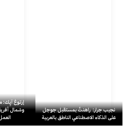
إرتوغ آيِك: 
نجيب جرار: راهنتُ بمستقبل جوجل
وشمال أفريق
على الذكاء الاصطناعي الناطق بالعربية
العمل 