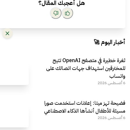
هل أعجبك المقال؟
أخبار اليوم 🚀
ثغرة خطيرة في متصفح OpenAI تتيح
للمخترقين استهداف جهات اتصالك على
واتساب
6 أغسطس 2026
فضيحة تهز ميتا: إعلانات استخدمت صورا
مسيئة للأطفال أنشأها الذكاء الاصطناعي
6 أغسطس 2026