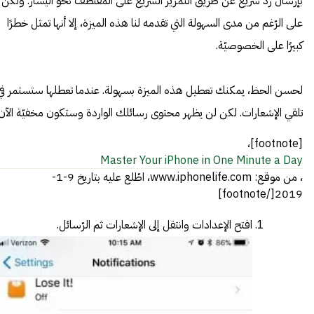
بإرسال رد سريع عن طريق التمرير السريع على المقتطف نحو اليسار. ولكن
على الرّغم من مدى السهولة التي تقدمه لنا هذه الميزة، إلا أنها تمثل خطرًا
كبيرًا على الخصوصيّة.
لحسن الحظ، يمكنك تعطيل هذه الميزة بسهولة. عندما تعطلها ستستمر في
تلقي الإشعارات. لكن لن يظهر محتوى رسائلك الواردة وستكون مخفيّة الآن.
[footnote]،
Master Your iPhone in One Minute a Day
، من موقع: www.iphonelife.com، اطّلع عليه بتاريخ 9-1-
2019[/footnote]
افتح الإعدادات وانتقل إلى الإشعارات ثم الرّسائل.