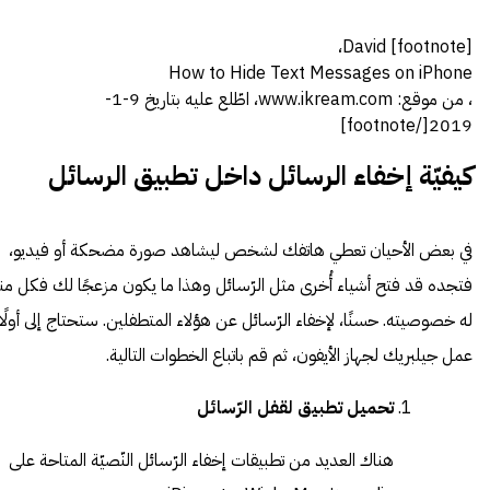
[footnote] David،
How to Hide Text Messages on iPhone
، من موقع: www.ikream.com، اطّلع عليه بتاريخ 9-1-
2019[/footnote]
كيفيّة إخفاء الرسائل داخل تطبيق الرسائل
في بعض الأحيان تعطي هاتفك لشخص ليشاهد صورة مضحكة أو فيديو،
فتجده قد فتح أشياء أُخرى مثل الرّسائل وهذا ما يكون مزعجًا لك فكل منا
له خصوصيته. حسنًا، لإخفاء الرّسائل عن هؤلاء المتطفلين. ستحتاج إلى أولًا
عمل جيلبريك لجهاز الأيفون، ثم قم باتباع الخطوات التالية.
تحميل تطبيق لقفل الرّسائل
هناك العديد من تطبيقات إخفاء الرّسائل النّصيّة المتاحة على