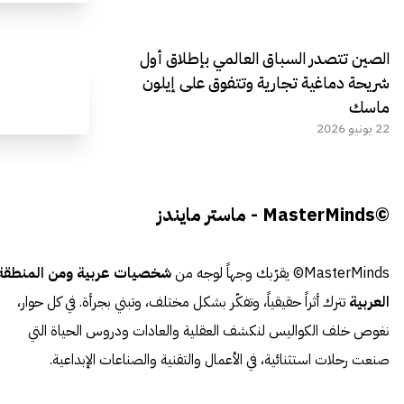
الصين تتصدر السباق العالمي بإطلاق أول
شريحة دماغية تجارية وتتفوق على إيلون
ماسك
22 يونيو 2026
©MasterMinds - ماستر مايندز
MasterMinds© يقرّبك وجهاً لوجه من
شخصيات عربية ومن المنطقة
العربية
تترك أثراً حقيقياً، وتفكّر بشكل مختلف، وتبني بجرأة. في كل حوار،
نغوص خلف الكواليس لنكشف العقلية والعادات ودروس الحياة التي
صنعت رحلات استثنائية، في الأعمال والتقنية والصناعات الإبداعية.