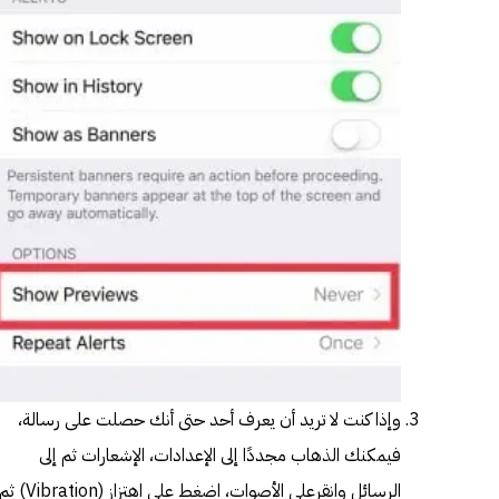
وإذا كنت لا تريد أن يعرف أحد حتى أنك حصلت على رسالة،
فيمكنك الذهاب مجددًا إلى الإعدادات، الإشعارات ثم إلى
الرسائل وانقرعلى الأصوات، اضغط على اهتزاز (Vibration) 