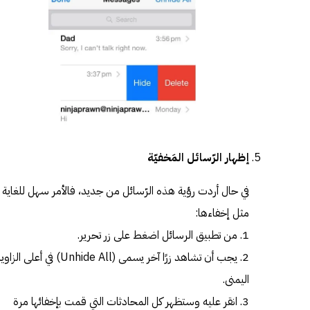
إظهار الرّسائل المَخفيّة
في حال أردت رؤية هذه الرّسائل من جديد، فالأمر سهل للغاية
مثل إخفاءها:
1. من تطبيق الرسائل اضغط على زر تحرير.
2. يجب أن تشاهد زرًا آخر يسمى (Unhide All) في أعلى الزا
اليمنى.
3. انقر عليه وستظهر كل المحادثات التي قمت بإخفائها مرة