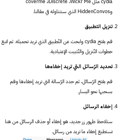
cydia مثل coverme ،iDiscrete ،Wickr Me
وHiddenConvos الذي سنتناوله في مقالنا.
تنزيل التطبيق
قم بفتح cydia وابحث عن التّطبيق الذي تريد تحميله. ثم اتبع
خطوات التّنزيل والتّثبيت الإعتيادية.
تحديد الرّسائل التي تريد إخفاءها
قم بفتح الرّسائل، ثم حدد الرّسالة التي تريد إخفاءها وقم
بسحبها نحو اليسار.
إخفاء الرسائل
ستلاحظ ظهور زر جديد، هو إخفاء أو حذف الرسائل من هنا
تستطيع إخفاء ما تريد من رسائل.