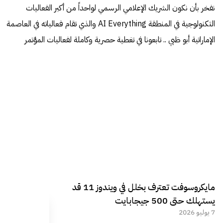
نفخر بأن نكون الشريك الإعلامي الرسمي لواحداً من أكبر الفعاليات
التكنولوجية في المنطقة AI Everything والذي تقام فعالياته في العاصمة
الإماراتية أبو ظبي .. تابعونا في تغطية حصرية وكاملة لفعاليات المؤتمر
مايكروسوفت تعترف بخلل في ويندوز 11 قد
يستهلك حتى 500 جيجابايت
7 يوليو 2026