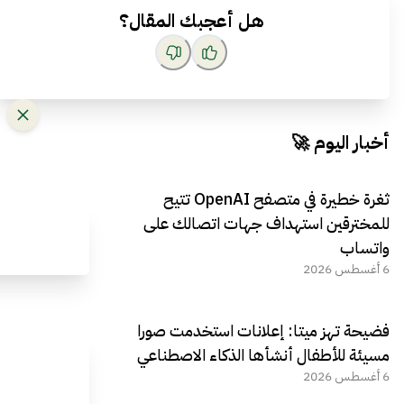
هل أعجبك المقال؟
أخبار اليوم 🚀
ثغرة خطيرة في متصفح OpenAI تتيح
للمخترقين استهداف جهات اتصالك على
واتساب
6 أغسطس 2026
فضيحة تهز ميتا: إعلانات استخدمت صورا
مسيئة للأطفال أنشأها الذكاء الاصطناعي
6 أغسطس 2026