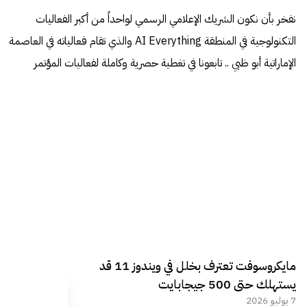
نفخر بأن نكون الشريك الإعلامي الرسمي لواحداً من أكبر الفعاليات
التكنولوجية في المنطقة AI Everything والذي تقام فعالياته في العاصمة
الإماراتية أبو ظبي .. تابعونا في تغطية حصرية وكاملة لفعاليات المؤتمر
مايكروسوفت تعترف بخلل في ويندوز 11 قد
يستهلك حتى 500 جيجابايت
7 يوليو 2026