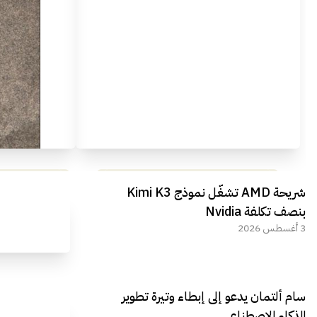
مراجعة شاملة لعملاق الألعاب
استعراض لأ
شريحة AMD تشغّل نموذج Kimi K3
الجديد REDMAGIC 11 AIR
بنصف تكلفة Nvidia
3 أغسطس 2026
سام ألتمان يدعو إلى إبطاء وتيرة تطوير
الذكاء الاصطناعي