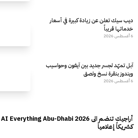
ديب سيك تعلن عن زيادة كبيرة في أسعار
خدماتها قريباً
6 أغسطس 2026
آبل تمهّد لجسر جديد بين آيفون وحواسيب
ويندوز بنقرة نسخ ولصق
6 أغسطس 2026
أراجيك تنضم الى AI Everything Abu-Dhabi 2026
كشريكاً إعلامياً