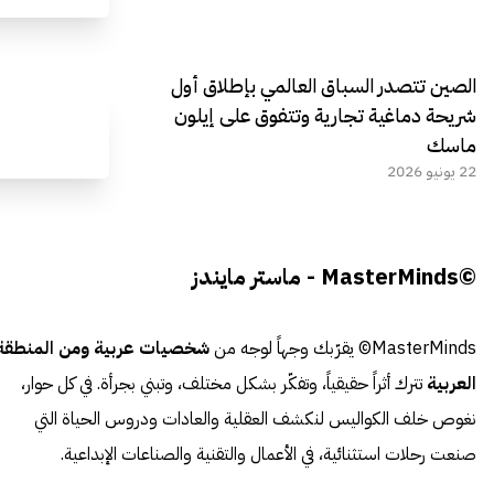
الصين تتصدر السباق العالمي بإطلاق أول
شريحة دماغية تجارية وتتفوق على إيلون
ماسك
22 يونيو 2026
©MasterMinds - ماستر مايندز
MasterMinds© يقرّبك وجهاً لوجه من
شخصيات عربية ومن المنطقة
العربية
تترك أثراً حقيقياً، وتفكّر بشكل مختلف، وتبني بجرأة. في كل حوار،
نغوص خلف الكواليس لنكشف العقلية والعادات ودروس الحياة التي
صنعت رحلات استثنائية، في الأعمال والتقنية والصناعات الإبداعية.