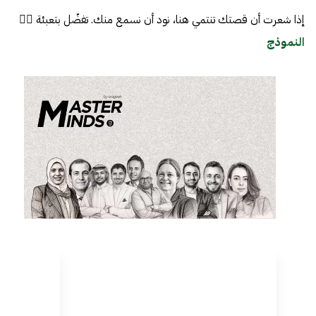
إذا شعرت أن قصتك تنتمي هنا، نود أن نسمع منك. تفضّل بتعبئة 👈🏼
النموذج