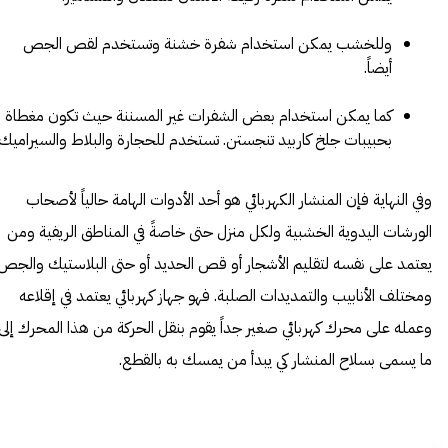
وللخشب يمكن استخدام شفرة خشنة وتستخدم لقص الجص
أيضاً.
كما يمكن استخدام بعض الشفرات غير المسننة حيث تكون مغطاة
بحبيبات جلخ كاربيد تنجستن. تستخدم للحجارة والبلاط والسيراميك.
وفي النهاية فإن المنشار الكهربائي هو أحد الأدوات الهامة حالياً لأصحاب
الورشات اليدوية الخشبية ولكل منزل حتى خاصةً في المناطق الريفية ومن
يعتمد على نفسه لتقليم الأشجار أو قص الحديد أو حتى البلاستيك والجص
ومختلف الأنابيب والتمديدات الصلبة. فهو جهاز كهربائي يعتمد في إقلاعه
وعمله على محرك كهربائي صغير جداً يقوم بنقل الحركة من هذا المحرك إلى
ما يسمى بسلاح المنشار كي يبدأ من يمسك به بالقطع.