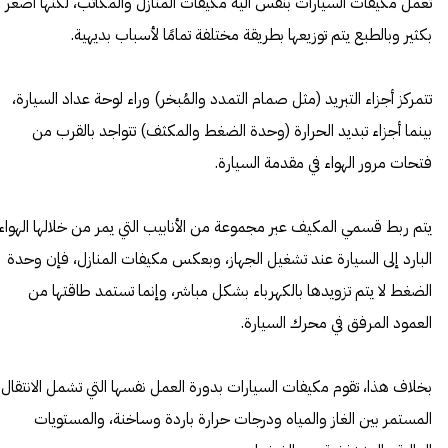
تعمل مكيفات السيارات بنفس آلية مكيفات المنازل والمكاتب، لكنها أصغر
بكثير وبالطبع يتم توزيعها بطريقة مختلفة تمامًا لأسباب بديهية.
تتمركز أجزاء التبريد (مثل صمام التمدد والمُبخر) وراء لوحة عداد السيارة،
بينما أجزاء تبديد الحرارة (وحدة الضغط والمكثف) تتواجد بالقرب من
فتحات مرور الهواء في مقدمة السيارة.
يتم ربط قسمي المكيف عبر مجموعة من الأنابيب التي يمر من خلالها الهواء
البارد إلى السيارة عند تشغيل الجهاز، وبعكس مكيفات المنازل، فإن وحدة
الضغط لا يتم تزويدها بالكهرباء بشكل مباشر، وإنما تستمد طاقتها من
العمود المرفق في محرك السيارة.
بخلاف هذا، تقوم مكيفات السيارات بدورة العمل نفسها التي تشمل الانتقال
المستمر بين الغاز والمياه ودرجات حرارة باردة وساخنة، والمستويات