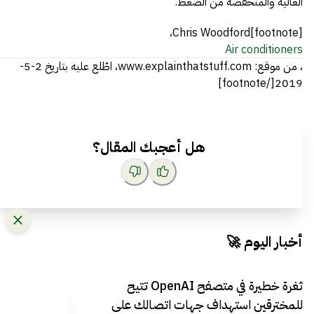
العالية والمنخفضة من الضغط.
[footnote]Chris Woodford،
Air conditioners
، من موقع: www.explainthatstuff.com، اطّلع عليه بتاريخ 2-5-
2019[/footnote]
هل أعجبك المقال؟
أخبار اليوم 🚀
ثغرة خطيرة في متصفح OpenAI تتيح
للمخترقين استهداف جهات اتصالك على