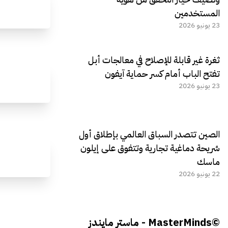
المستخدمين
23 يونيو 2026
ثغرة غير قابلة للإصلاح في معالجات أبل
تفتح الباب أمام كسر حماية آيفون
23 يونيو 2026
الصين تتصدر السباق العالمي بإطلاق أول
شريحة دماغية تجارية وتتفوق على إيلون
ماسك
22 يونيو 2026
©MasterMinds - ماستر مايندز