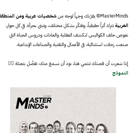
MasterMinds© يقرّبك وجهاً لوجه من
شخصيات عربية ومن المنطقة
العربية
تترك أثراً حقيقياً، وتفكّر بشكل مختلف، وتبني بجرأة. في كل حوار،
نغوص خلف الكواليس لنكشف العقلية والعادات ودروس الحياة التي
صنعت رحلات استثنائية، في الأعمال والتقنية والصناعات الإبداعية.
إذا شعرت أن قصتك تنتمي هنا، نود أن نسمع منك. تفضّل بتعبئة 👈🏼
النموذج