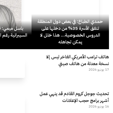
حمدي الطباع: في بعض دول المنطقة
تنفق الأسرة 35% من دخلها على
باسل ميمي: قل
الدروس الخصوصية… هذا خلل لا
السيبرانية رغم ا
يمكن تجاهله
هاتف ترامب الأمريكي الفاخر ليس إلا
نسخة معدلة من هاتف صيني
17 يونيو 2026
تحديث جوجل كروم القادم قد ينهي عمل
أشهر برامج حجب الإعلانات
16 يونيو 2026