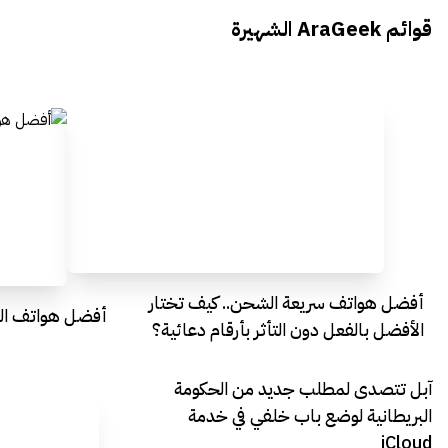
يتحدث الى أراجيك خلال فعاليات Ai
يتحدثان ال
قوائم AraGeek الشهيرة
Egypt
Everything Egypt
أفضل هواتف سريعة الشحن.. كيف تختار
أفضل هواتف التصو
الأفضل بالفعل دون التأثر بأرقام دعائية؟
آبل تتصدى لمطلب جديد من الحكومة
البريطانية لوضع باب خلفي في خدمة
iCloud