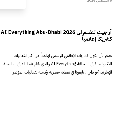
6 أغسطس 2026
أراجيك تنضم الى AI Everything Abu-Dhabi 2026
كشريكاً إعلامياً
نفخر بأن نكون الشريك الإعلامي الرسمي لواحداً من أكبر الفعاليات
التكنولوجية في المنطقة AI Everything والذي تقام فعالياته في العاصمة
الإماراتية أبو ظبي .. تابعونا في تغطية حصرية وكاملة لفعاليات المؤتمر