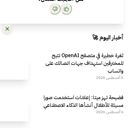
أخبار اليوم 🚀
ثغرة خطيرة في متصفح OpenAI تتيح
للمخترقين استهداف جهات اتصالك على
واتساب
6 أغسطس 2026
فضيحة تهز ميتا: إعلانات استخدمت صورا
مسيئة للأطفال أنشأها الذكاء الاصطناعي
6 أغسطس 2026