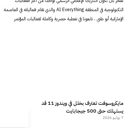
نفخر بأن نكون الشريك الإعلامي الرسمي لواحداً من أكبر الفعاليات
التكنولوجية في المنطقة AI Everything والذي تقام فعالياته في العاصمة
الإماراتية أبو ظبي .. تابعونا في تغطية حصرية وكاملة لفعاليات المؤتمر
مايكروسوفت تعترف بخلل في ويندوز 11 قد
يستهلك حتى 500 جيجابايت
7 يوليو 2026