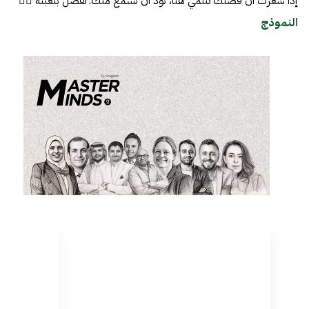
إذا شعرت أن قصتك تنتمي هنا، نود أن نسمع منك. تفضّل بتعبئة 👈🏼
النموذج