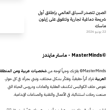
الصين تتصدر السباق العالمي بإطلاق أول
شريحة دماغية تجارية وتتفوق على إيلون
ماسك
22 يونيو 2026
©MasterMinds - ماستر مايندز
MasterMinds© يقرّبك وجهاً لوجه من
شخصيات عربية ومن المنطقة
العربية
تترك أثراً حقيقياً، وتفكّر بشكل مختلف، وتبني بجرأة. في كل حوار،
نغوص خلف الكواليس لنكشف العقلية والعادات ودروس الحياة التي
صنعت رحلات استثنائية، في الأعمال والتقنية والصناعات الإبداعية.