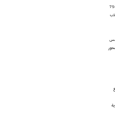
 الصين والهند عام 1100 قبل الميلاد،وتبعها دراسات لعلماء إغريق بعد حوال 750
اب
شمس
محور
ية