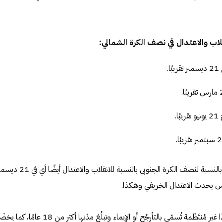
لاب والاعتدال في نصف الكرة الشمالي:
.
.
وكما ذُكِر سابقًا يكون الوضع عكسي بالنسبة لنصف الكرة الجنوبي بالنسبة للانقلاب والاعتدال أي
يتحرك محوَر الأرض حركة طفيفة جدًا غير مُنتَظَمة تُسمّى بالتأرجُح أو الإيماء وتبلُغ مدّتها أكثر من 18 عامً