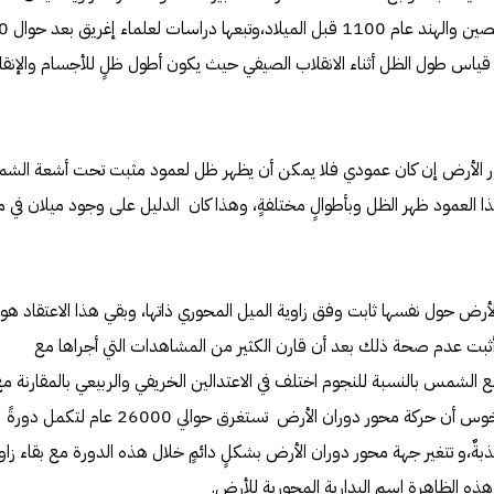
المحور، وبدأت هذه المحاولات في
اس طول الظل أثناء الانقلاب الصيفي حيث يكون أطول ظلٍ للأجسام والإنقل
ور الأرض إن كان عمودي فلا يمكن أن يظهر ظل لعمود مثبت تحت أشعة ال
ا العمود ظهر الظل وبأطوالٍ مختلفةٍ، وهذا كان الدليل على وجود ميلان في 
الأرض حول نفسها ثابت وفق زاوية الميل المحوري ذاتها، وبقي هذا الاعتقاد هو
أثبت عدم صحة ذلك بعد أن قارن الكثير من المشاهدات التي أجراها مع
شمس بالنسبة للنجوم اختلف في الاعتدالين الخريفي والربيعي بالمقارنة مع
موقعهما قبل 150 عام،وقال هيبارخوس أن حركة محور دوران الأرض تستغرق حوالي 26000 عام لتكمل دورةً
بةٌ،و تتغير جهة محور دوران الأرض بشكلٍ دائمٍ خلال هذه الدورة مع بقاء زاو
هذه الظاهرة اسم البدارية المحورية للأرض.