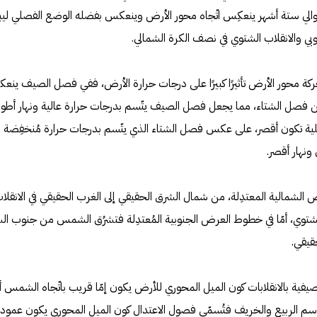
والي ستة أشهر ينعكِس اتّجاه محور الأرض وينعكس بفضله الوضع الفصلي ليب
بي والانقلاب الشتوي في نصف الكرة الشمالي.
حركة محور الأرض تأثيرًا كبيرًا على درجات حرارة الأرض، ففي فصل الصيف ين
 فصل الشتاء، مما يجعل فصل الصيف يتّسم بدرجات حرارة عالية ونهار أطو
 الليلية تكون أقصر، على عكس فصل الشتاء الذي يتّسم بدرجات حرارة مُنخفِضة
ونهار أقصر.
شمالية المعتدِلة، من شمال الشرق الحقيقي إلى الغرب الحقيقي في الانقلا
لشتوي، أمّا في خطوط العرض الجنوبية المُعتدِلة فتشرُق الشمس من جنوب ال
قيقي.
صيفية بالانقلابات كون الميل المحوري للأرض يكون إمّا قريب باتّجاه الشمس أ
سم الربيع والخريف فتُسمّى فصول الاعتدال كون الميل المحوري يكون عموديً