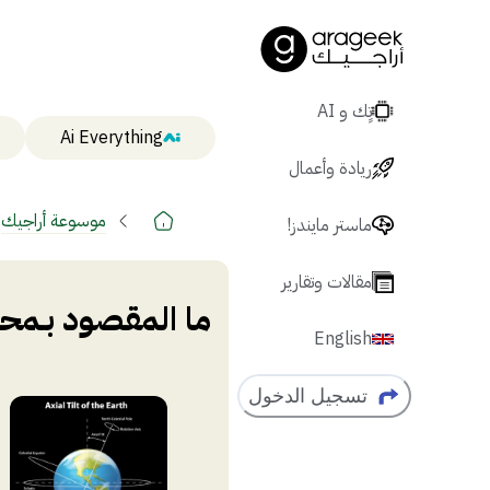
تٍك و AI
Ai Everything
ريادة وأعمال
موسوعة أراجيك
ماستر مايندز!
مقالات وتقارير
ما المقصود بـمح
English
تسجيل الدخول