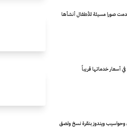
دمت صورا مسيئة للأطفال أنشأها
ي أسعار خدماتها قريباً
ن وحواسيب ويندوز بنقرة نسخ ولصق