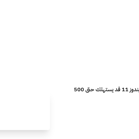
مايكروسوفت تعترف بخلل في ويندوز 11 قد يستهلك حتى 500