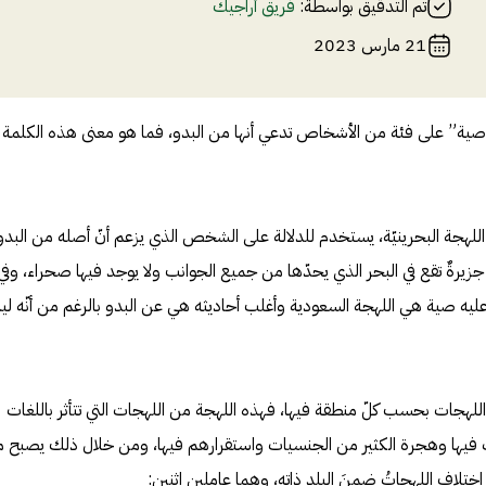
تم التدقيق بواسطة:
فريق أراجيك
21 مارس 2023
“صية” على فئة من الأشخاص تدعي أنها من البدو، فما هو معنى هذه الكلمة
للهجة البحرينيّة، يستخدم للدلالة على الشخص الذي يزعم أنّ أصله من البدو
جزيرةٌ تقع في البحر الذي يحدّها من جميع الجوانب ولا يوجد فيها صحراء، وفي
ليه صية هي اللهجة السعودية وأغلب أحاديثه هي عن البدو بالرغم من أنّه ل
وعة اللهجات بحسب كلّ منطقة فيها، فهذه اللهجة من اللهجات التي تتأثر باللغات
ات فيها وهجرة الكثير من الجنسيات واستقرارهم فيها، ومن خلال ذلك يصبح 
تلاف اللهجاتُ ضمنَ البلدِ ذاته، وهما عاملين اثنين: