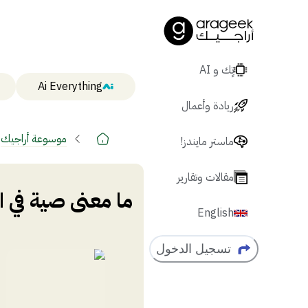
تٍك و AI
Ai Everything
ريادة وأعمال
موسوعة أراجيك
ماستر مايندز!
مقالات وتقارير
ما معنى صية في ا
English
تسجيل الدخول