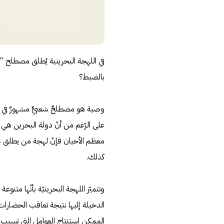
في اللهجة البحرينية يُطلق مصطلح 
بالضبط؟
وصية هو مصطلحٌ شعبيٌّ مشهورٌ في ا
على الرّغم من أنّ دولة البحرين هي 
معظم الأحيان فإنّ لهجة من يطلق ع
كذلك.
وتتميّز اللهجة البحرينيّة بأنّها متن
الدخيلة إليها نتيجة تعاقب الحضار
الممكن استنتاج العوامل التي تسبب اخ