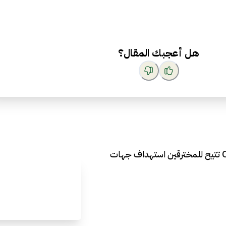
هل أعجبك المقال؟
ثغرة خطيرة في متصفح OpenAI تتيح للمخترقين استهداف جهات