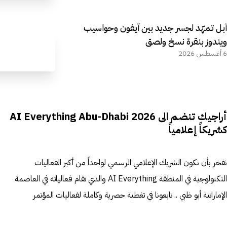
آبل تمهّد لجسر جديد بين آيفون وحواسيب
ويندوز بنقرة نسخ ولصق
6 أغسطس 2026
أراجيك تنضم الى AI Everything Abu-Dhabi 2026
كشريكاً إعلامياً
نفخر بأن نكون الشريك الإعلامي الرسمي لواحداً من أكبر الفعاليات
التكنولوجية في المنطقة AI Everything والذي تقام فعالياته في العاصمة
الإماراتية أبو ظبي .. تابعونا في تغطية حصرية وكاملة لفعاليات المؤتمر