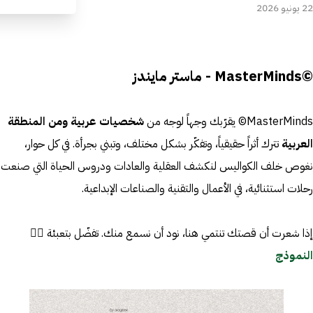
22 يونيو 2026
©MasterMinds - ماستر مايندز
MasterMinds© يقرّبك وجهاً لوجه من
شخصيات عربية ومن المنطقة
العربية
تترك أثراً حقيقياً، وتفكّر بشكل مختلف، وتبني بجرأة. في كل حوار،
نغوص خلف الكواليس لنكشف العقلية والعادات ودروس الحياة التي صنعت
رحلات استثنائية، في الأعمال والتقنية والصناعات الإبداعية.
إذا شعرت أن قصتك تنتمي هنا، نود أن نسمع منك. تفضّل بتعبئة 👈🏼
النموذج