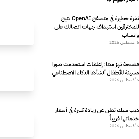
ثغرة خطيرة في متصفح OpenAI تتيح
للمخترقين استهداف جهات اتصالك على
واتساب
6 أغسطس 2026
فضيحة تهز ميتا: إعلانات استخدمت صورا
مسيئة للأطفال أنشأها الذكاء الاصطناعي
6 أغسطس 2026
ديب سيك تعلن عن زيادة كبيرة في أسعار
خدماتها قريباً
6 أغسطس 2026