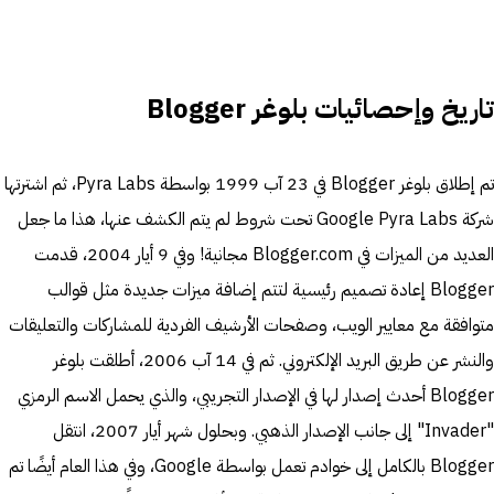
تاريخ وإحصائيات بلوغر Blogger
تم إطلاق بلوغر Blogger في 23 آب 1999 بواسطة Pyra Labs، ثم اشترتها
شركة Google Pyra Labs تحت شروط لم يتم الكشف عنها، هذا ما جعل
العديد من الميزات في Blogger.com مجانية! وفي 9 أيار 2004، قدمت
Blogger إعادة تصميم رئيسية لتتم إضافة ميزات جديدة مثل قوالب
متوافقة مع معايير الويب، وصفحات الأرشيف الفردية للمشاركات والتعليقات
والنشر عن طريق البريد الإلكتروني. ثم في 14 آب 2006، أطلقت بلوغر
Blogger أحدث إصدار لها في الإصدار التجريبي، والذي يحمل الاسم الرمزي
"Invader" إلى جانب الإصدار الذهبي. وبحلول شهر أيار 2007، انتقل
Blogger بالكامل إلى خوادم تعمل بواسطة Google، وفي هذا العام أيضًا تم