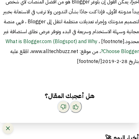
أخيرًا، يمكن القول إن بلوغر Blogger هو من أفضل المنصات لأي شخص
يبدأ مدونته الأولى، فإذا كنت جادًا بشأن التدوين ولا ترغب في الاستعانة بخبير
لتصميم مدونتك وإجراء تعديلات منتظمة انتقل إلى Blogger ، فهي منصة
مجانية وسهلة الاستخدام وسريعة في البدء وتوفر عرض نطاق استضافة غير
محدود.[footnote] ،
What is Blogger.com (Blogspot) and Why
Choose Blogger?
، من موقع: www.alltechbuzz.net، اطّلع عليه
بتاريخ 28-2-2019[/footnote]
هل أعجبك المقال؟
أخبار اليوم 🚀