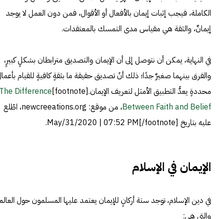
الكاملة، فيجب إثبات إيمان بالأفعال أو الأقوال، فمن دون العمل لا يوجد
إيمانٌ، والثقة هي مقياس مدى التمسك بالمعتقدات.
في النهاية، يمكن أن نتوصل إلى أن الإيمان والتصديق مترابطان بشكلٍ كبيرٍ،
والفرق بينهما صغيرٌ جدًا؛ ذلك أنّ تصديق حقيقة ما بثقةٍ كافيةٍ للقيام بأعمال
محددةٍ يعدُّ التطبيق الأمثل لتعريف الإيمان.[footnote]
The Difference
Between Faith and Belief
، من موقع: newcreeations.org، اطّلع
عليه بتاريخ May/31/2020 | 07:52 PM[/footnote].
الإيمان في الإسلام
في دين الإسلام، توجد ستة أركانٍ للإيمان يعتمد عليها المسلمون حول العالم
والتي هي: