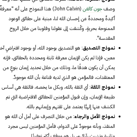
وصف
جون كالفن
(John Calvin) هذا النموذج على أنه "معرفةٌ
أكيدةٌ ومحددةٌ عن إحسان الله لنا، مبنية على حقائق الوعود
الممنوحة بحريةٍ، وكُشفت إلى عقولنا وقلوبنا من خلال الروح
المقدسة".
نموذج التصديق
: هو التصديق بوجود الله، أو بوجود افتراضٍ آخر
معين، فإذا لم يكن الإيمان معرفة ثابتة ومحددة بالحقائق، فإنه
يمكن أن يكون هدفًا ما، وذلك من خلال تحديد إيمان بنوعٍ من
المعتقدات، فالمؤمن هو الذي لديه قناعة بأن الله موجودٌ.
نموذج الثقة
: أي الثقة بالله، وبكل ما يخصه، فالثقة هي أساس
طبيعة الإيمان، وإن قبول المؤمنين للحقائق الافتراضية التي تم
الكشف عنها إلهيًّا يعتمد على ثقتهم وإيمانهم بالله.
نموذج الأمل والرجاء
: من خلال التصرف على أمل أن الله هو
المنقذ، وبأنه موجودٌ على الدوام، فأمل المؤمنين ليس مجرد
مثابرة وتشبث بآرائهم، بل هو موقف أكثر تعقيدًا.