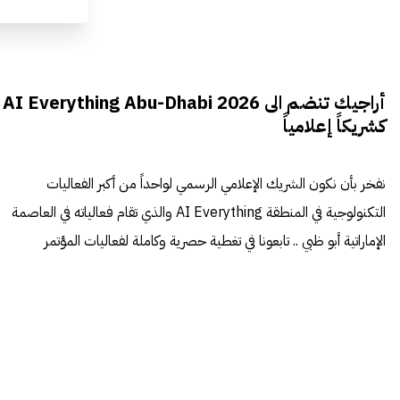
أراجيك تنضم الى AI Everything Abu-Dhabi 2026
كشريكاً إعلامياً
نفخر بأن نكون الشريك الإعلامي الرسمي لواحداً من أكبر الفعاليات
التكنولوجية في المنطقة AI Everything والذي تقام فعالياته في العاصمة
الإماراتية أبو ظبي .. تابعونا في تغطية حصرية وكاملة لفعاليات المؤتمر