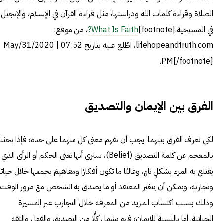
الصلاة وقراءة كلمات الله ودراستها، مثل قراءة القرآن في الإسلام، والإنجيل
في المسيحية.[footnote]
What Is Faith?
، من موقع:
lifehopeandtruth.com، اطّلع عليه بتاريخ May/31/2020 | 07:52
PM[/footnote].
الفرق بين الإيمان والتصديق
لكي نعرف الفرق بينهما، يجب أن نفهم معنى كل منهما على حدة؛ فإذا بحثنا
بالمعجم عن كلمة التصديق (Belief)، سنرى أنها تعنى الحكم أو الرأي الذي
يقتنع به المرء بشكلٍ تامٍ، وغالبًا ما تكون أفكارًا ومفاهيمَ يجمعها خلال حياته
وتجاربه، ويمكن أن يتغير المعتقد أو ما يصدق به الشخص مع مرور الوقت،
وذلك بسبب اكتساب المزيد من المعرفة خلال التجارب عبر المسيرة
الحياتية. أما بالنسبة للإيمان؛ فهو يشمل كلًّا من التصديق والفعل والثقة