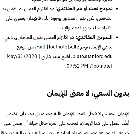
نموذج تحت أو غير العقائدي
: هو الالتزام العملي بما يؤمن به
الشخص، لكن بدون تصديق بوجود الله، فالإيمان ينطوي على
الالتزام بما يتجاوز الدعم والإثبات.
النموذج العقائدي
: هو الالتزام العملي بدون الحاجة إلى دليلٍ،
بداعي الإيمان بوجود الله.[footnote]
Faith
، من موقع:
plato.stanford.edu، اطّلع عليه بتاريخ May/31/2020 |
07:52 PM[/footnote].
بدون السعي، لا معنى للإيمان
الإيمان الحقيقي لا يتجلى فقط بالإيمان بالله وحده، بل يجب أن يتضمن
أيضًا العمل على هذا الإيمان، فيجب على المرء خلال حياته أن يعمل على
خدمة الله وطاعة وصاياه، فيزداد إيمانه عن طريق التقرب إلى الله من خلال