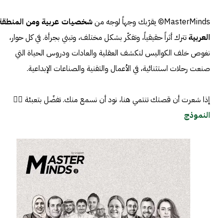
MasterMinds© يقرّبك وجهاً لوجه من
شخصيات عربية ومن المنطقة
العربية
تترك أثراً حقيقياً، وتفكّر بشكل مختلف، وتبني بجرأة. في كل حوار،
نغوص خلف الكواليس لنكشف العقلية والعادات ودروس الحياة التي
صنعت رحلات استثنائية، في الأعمال والتقنية والصناعات الإبداعية.
إذا شعرت أن قصتك تنتمي هنا، نود أن نسمع منك. تفضّل بتعبئة 👈🏼
النموذج