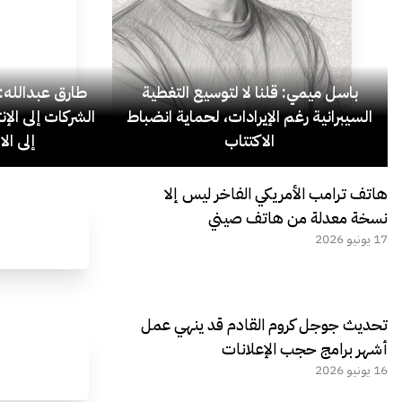
باسل ميمي: قلنا لا لتوسيع التغطية
السيبرانية رغم الإيرادات، لحماية انضباط
الشركات إلى الإ
الاكتتاب
إلى ال
هاتف ترامب الأمريكي الفاخر ليس إلا
نسخة معدلة من هاتف صيني
17 يونيو 2026
تحديث جوجل كروم القادم قد ينهي عمل
أشهر برامج حجب الإعلانات
16 يونيو 2026