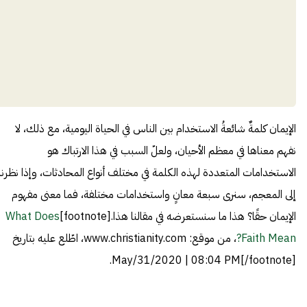
الإيمان كلمةٌ شائعةُ الاستخدام بين الناس في الحياة اليومية، مع ذلك، لا
نفهم معناها في معظم الأحيان، ولعلّ السبب في هذا الارتباك هو
الاستخدامات المتعددة لهذه الكلمة في مختلف أنواع المحادثات، وإذا نظرنا
إلى المعجم، سنرى سبعة معانٍ واستخدامات مختلفة، فما معنى مفهوم
الإيمان حقًا؟ هذا ما سنستعرضه في مقالنا هذا.[footnote]
What Does
Faith Mean?
، من موقع: www.christianity.com، اطّلع عليه بتاريخ
May/31/2020 | 08:04 PM[/footnote].