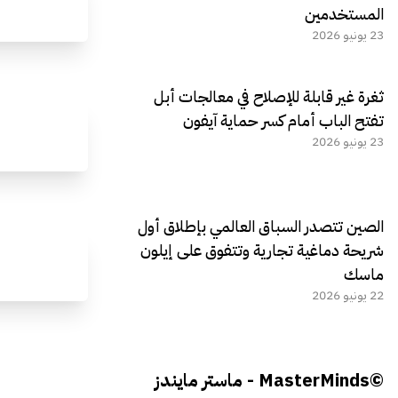
المستخدمين
23 يونيو 2026
ثغرة غير قابلة للإصلاح في معالجات أبل
تفتح الباب أمام كسر حماية آيفون
23 يونيو 2026
الصين تتصدر السباق العالمي بإطلاق أول
شريحة دماغية تجارية وتتفوق على إيلون
ماسك
22 يونيو 2026
©MasterMinds - ماستر مايندز