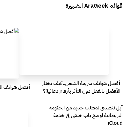
يتحدث الى أراجيك خلال فعاليات Ai
يتحدثان ال
قوائم AraGeek الشهيرة
Egypt
Everything Egypt
أفضل هواتف سريعة الشحن.. كيف تختار
أفضل هواتف التصو
الأفضل بالفعل دون التأثر بأرقام دعائية؟
آبل تتصدى لمطلب جديد من الحكومة
البريطانية لوضع باب خلفي في خدمة
iCloud