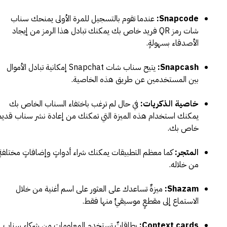
Snapcode
:
عندما تقوم بالتسجيل للمرة الأولى يمنحك سناب
شات رمز QR فريد خاص بك يمكنك تبادل هذا الرمز من إيجاد
الأصدقاء بسهولةٍ.
Snapcash
:
يتيح سناب شات Snapchat إمكانية تبادل الأموال
بين المستخدمين عن طريق هذه الخاصية.
خاصية الذكريات:
في حال لم ترغب باختفاء السناب الخاص بك
يمكنك استخدام هذه الميزة التي تمكنك من إعادة نشر سناب قديم
خاص بك.
المتجر:
كما معظم التطبيقات يمكنك شراء أدواتٍ وإضافاتٍ مختلفةٍ
من خلاله.
Shazam
:
ميزةٌ تساعدك على العثور على اسم أغنية من خلال
الاستماع إلى مقطعٍ موسيقيٍّ منها فقط.
Context cards
:
بطاقاتٌ تستخدم المعلومات من شركاء سناب