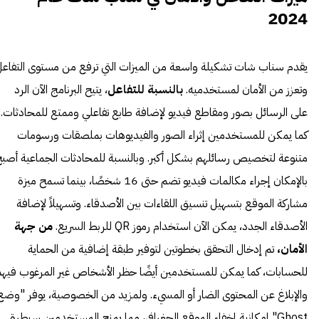
2024
يقدم سناب شات تشكيلة واسعة من الميزات التي ترفع من مستوى التفاع
وتعزز من الأمان لمستخدميه.
بالنسبة للتفاعل
، يتيح البرنامج الآن الرد
على الرسائل بصور ومقاطع فيديو لإضافة طابع تفاعلي وممتع للمحادثات.
كما يمكن للمستخدمين إثراء الصور والفيديوهات بملصقات ورسومات
متنوعة لتخصيص رسائلهم بشكل أكبر. وبالنسبة للمحادثات الجماعية أصب
بالإمكان إجراء مكالمات فيديو تضم حتى 16 شخصًا، بينما تسمح ميزة
مشاركة الموقع بتسهيل تنسيق اللقاءات بين الأصدقاء. وتسهيلاً لإضافة
الأصدقاء الجدد، يمكن الآن استخدام رموز QR للربط السريع.
من جهة
الأمان،
تم إدخال التحقق بخطوتين لتوفير طبقة إضافية من الحماية
للحسابات، كما يمكن للمستخدمين أيضًا حظر الأشخاص غير المرغوب فيه
والإبلاغ عن المحتوى الضار أو المسيء. ولمزيد من الخصوصية، يوفر "وضع
Ghost" إمكانية إخفاء الموقع الجغرافي، مما يمنح المستخدمين سيطرة