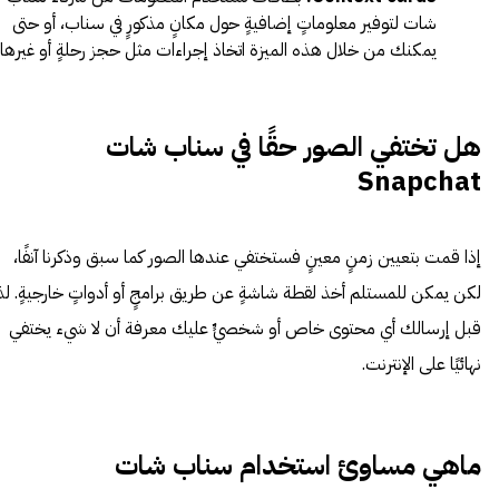
شات لتوفير معلوماتٍ إضافيةٍ حول مكانٍ مذكورٍ في سناب، أو حتى
يمكنك من خلال هذه الميزة اتخاذ إجراءات مثل حجز رحلةٍ أو غيرها.
هل تختفي الصور حقًا في سناب شات
Snapchat
إذا قمت بتعيين زمنٍ معينٍ فستختفي عندها الصور كما سبق وذكرنا آنفًا،
لكن يمكن للمستلم أخذ لقطة شاشةٍ عن طريق برامجٍ أو أدواتٍ خارجيةٍ. لذ
قبل إرسالك أي محتوى خاص أو شخصيٍّ عليك معرفة أن لا شيء يختفي
نهائيًا على الإنترنت.
ماهي مساوئ استخدام سناب شات