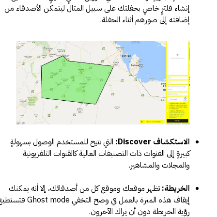
إنشاء فلترٍ خاصٍ بحفلتك على سبيل المثال ليتمكن الأصدقاء من
إضافته إلى صورهم أثناء الحفلة.
الاستكشاف Discover:
التي تتيح للمستخدم الوصول بسهولةٍ
كبيرةٍ إلى القنوات ذات التصنيفات العالية كالقنوات التلفزيونية
والمجلات والمشاهير.
الخريطة:
تظهر موقعك وموقع كل من أصدقائك، إلا أنه يمكنك
إيقاف هذه الميزة بالعمل في وضح التخفي Ghost mode فتس
رؤية الخريطة دون أن يراك الآخرون.