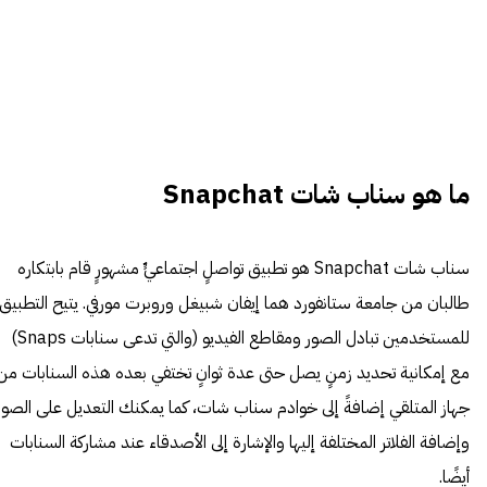
ما هو سناب شات Snapchat
سناب شات Snapchat هو تطبيق تواصلٍ اجتماعيٍّ مشهورٍ قام بابتكاره
طالبان من جامعة ستانفورد هما إيفان شبيغل وروبرت مورفي. يتيح التطبيق
للمستخدمين تبادل الصور ومقاطع الفيديو (والتي تدعى سنابات Snaps)
مع إمكانية تحديد زمنٍ يصل حتى عدة ثوانٍ تختفي بعده هذه السنابات من
جهاز المتلقي إضافةً إلى خوادم سناب شات، كما يمكنك التعديل على الصور
وإضافة الفلاتر المختلفة إليها والإشارة إلى الأصدقاء عند مشاركة السنابات
أيضًا.