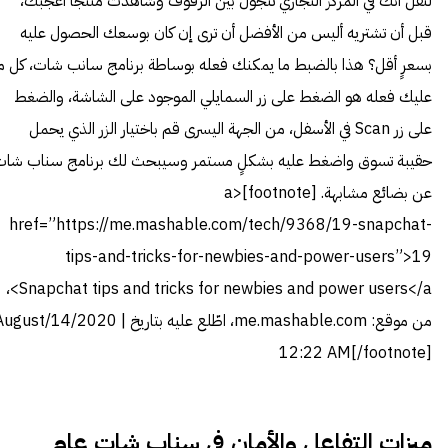
لنقل أنّك في المركز التجاري تتجول بين الرفوف وشاهدت منتجًا أعجبك،
قبل أن تشتريه أليس من الأفضل أن ترى إن كان بوسعك الحصول عليه
بسعرٍ أقل؟ هذا بالضبط ما يمكنك فعله بوساطة برنامج سانب شات، كل م
عليك فعله هو الضغط على زر السمايلي الموجود على الشاشة، والضغط
على زر Scan في الأسفل، من الجهة اليسرى قم باختيار الزر الذي يحمل
حقيبة تسوق واضغط عليه بشكلٍ مستمر وسيبحث لك برنامج سناب شات
عن بضائع مشابهة. [footnote]<a
href=”https://me.mashable.com/tech/9368/19-snapchat-
tips-and-tricks-for-newbies-and-power-users”>19
Snapchat tips and tricks for newbies and power users</a>،
من موقع: me.mashable.com، اطّلع عليه بتاريخ August/14/2020
12:22 AM[/footnote]
ميزات التفاعل والأمان في سناب شات عام