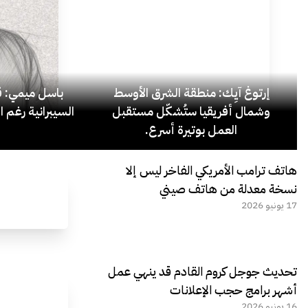
إرتوغ آيِك: منطقة الشرق الأوسط
باسل ميمي: قل
وشمال أفريقيا ستُشكّل مستقبل
السيبرانية رغم ا
العمل بوتيرة أسرع.
هاتف ترامب الأمريكي الفاخر ليس إلا
نسخة معدلة من هاتف صيني
17 يونيو 2026
تحديث جوجل كروم القادم قد ينهي عمل
أشهر برامج حجب الإعلانات
16 يونيو 2026