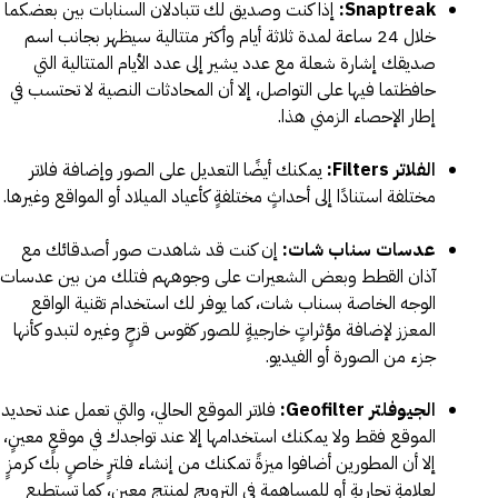
Snaptreak
:
إذا كنت وصديق لك تتبادلان السنابات بين بعضكما
خلال 24 ساعة لمدة ثلاثة أيام وأكثر متتالية سيظهر بجانب اسم
صديقك إشارة شعلة مع عدد يشير إلى عدد الأيام المتتالية التي
حافظتما فيها على التواصل، إلا أن المحادثات النصية لا تحتسب في
إطار الإحصاء الزمني هذا.
الفلاتر
Filters
:
يمكنك أيضًا التعديل على الصور وإضافة فلاتر
مختلفة استنادًا إلى أحداثٍ مختلفةٍ كأعياد الميلاد أو المواقع وغيرها.
عدسات سناب شات:
إن كنت قد شاهدت صور أصدقائك مع
آذان القطط وبعض الشعيرات على وجوههم فتلك من بين عدسات
الوجه الخاصة بسناب شات، كما يوفر لك استخدام تقنية الواقع
المعزز لإضافة مؤثراتٍ خارجيةٍ للصور كقوس قزحٍ وغيره لتبدو كأنها
جزء من الصورة أو الفيديو.
الجيوفلتر
Geofilter
:
فلاتر الموقع الحالي، والتي تعمل عند تحديد
الموقع فقط ولا يمكنك استخدامها إلا عند تواجدك في موقعٍ معينٍ،
إلا أن المطورين أضافوا ميزةً تمكنك من إنشاء فلترٍ خاصٍ بك كرمزٍ
لعلامةٍ تجاريةٍ أو للمساهمة في الترويج لمنتجٍ معينٍ، كما تستطيع