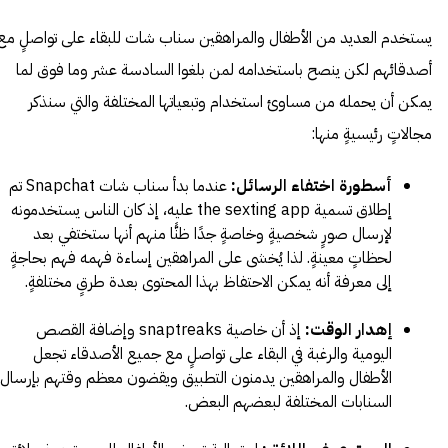
يستخدم العديد من الأطفال والمراهقين سناب شات للبقاء على تواصلٍ مع
أصدقائهم لكن ينصح باستخدامه لمن بلغوا السادسة عشر وما فوق لما
يمكن أن يحمله من مساوئ استخدام وتبعياتها المختلفة والتي سنذكر
مجالاتٍ رئيسيةٍ منها:
أسطورة اختفاء الرسائل:
عندما بدأ سناب شات Snapchat تم
إطلاق تسمية the sexting app عليه، إذ كان الناس يستخدمونه
لإرسال صورٍ شخصيةٍ وخاصةٍ جدًا ظنًّا منهم أنها ستختفي بعد
لحظاتٍ معينةٍ. لذا يُخشى على المراهقين إساءة فهمه فهم بحاجةٍ
إلى معرفة أنه يمكن الاحتفاظ بهذا المحتوى بعدة طرقٍ مختلفةٍ.
إهدار الوقت:
إذ أن خاصية snaptreaks وإضافة القصص
اليومية والرغبة في البقاء على تواصلٍ مع جميع الأصدقاء تجعل
الأطفال والمراهقين يدمنون التطبيق ويقضون معظم وقتهم بإرسال
السنابات المختلفة لبعضهم البعض.