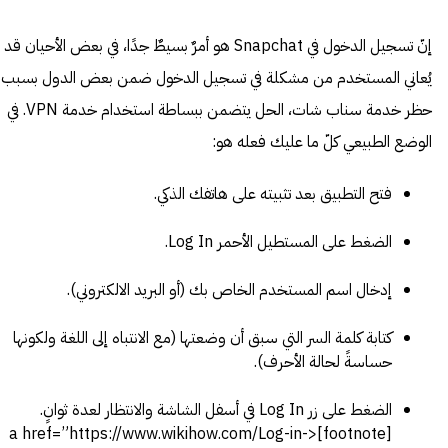
إنّ تسجيل الدخول في Snapchat هو أمرٌ بسيطٌ جدًا، في بعض الأحيان قد
يُعاني المستخدم من مشكلة في تسجيل الدخول ضمن بعض الدول بسبب
حظر خدمة سناب شات، الحل يتضمن ببساطة استخدام خدمة VPN. في
الوضع الطبيعي كلّ ما عليك فعله هو:
فتح التطبيق بعد تثبيته على هاتفك الذكي.
الضغط على المستطيل الأحمر Log In.
إدخال اسم المستخدم الخاص بك (أو البريد الالكتروني).
كتابة كلمة السر التي سبق أن وضعتها (مع الانتباه إلى اللغة ولكونها
حساسةً لحالة الأحرف).
الضغط على زر Log In في أسفل الشاشة والانتظار لعدة ثوانٍ.
[footnote]<a href=”https://www.wikihow.com/Log-in-