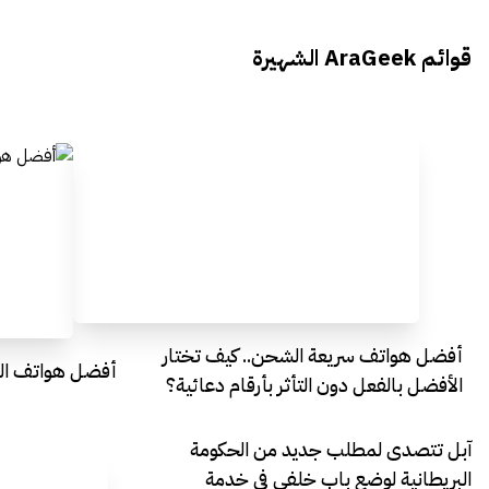
محمد بدوي من Falak Startups
يتحدث الى أراجيك خلال فعاليات Ai
يتحدثان ال
قوائم AraGeek الشهيرة
Egypt
Everything Egypt
أفضل هواتف سريعة الشحن.. كيف تختار
أفضل هواتف التصو
الأفضل بالفعل دون التأثر بأرقام دعائية؟
آبل تتصدى لمطلب جديد من الحكومة
البريطانية لوضع باب خلفي في خدمة