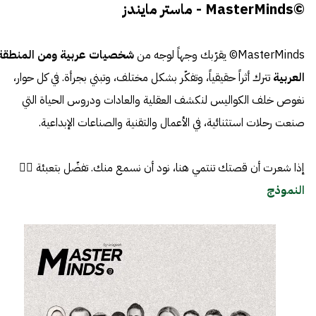
©MasterMinds - ماستر مايندز
MasterMinds© يقرّبك وجهاً لوجه من
شخصيات عربية ومن المنطقة
العربية
تترك أثراً حقيقياً، وتفكّر بشكل مختلف، وتبني بجرأة. في كل حوار،
نغوص خلف الكواليس لنكشف العقلية والعادات ودروس الحياة التي
صنعت رحلات استثنائية، في الأعمال والتقنية والصناعات الإبداعية.
إذا شعرت أن قصتك تنتمي هنا، نود أن نسمع منك. تفضّل بتعبئة 👈🏼
النموذج