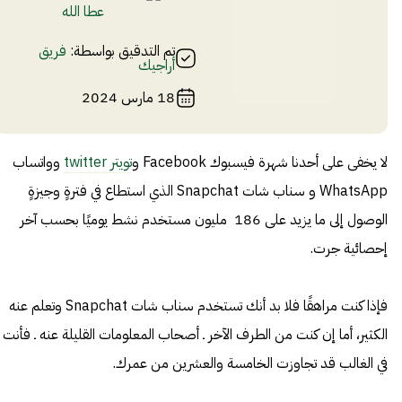
عطا الله
تم التدقيق بواسطة:
فريق
أراجيك
18 مارس 2024
لا يخفى على أحدنا شهرة فيسبوك Facebook و
تويتر twitter
وواتساب
WhatsApp و سناب شات Snapchat الذي استطاع في فترةٍ وجيزةٍ
الوصول إلى ما يزيد على 186 مليون مستخدم نشط يوميًا بحسب آخر
إحصائية جرت.
فإذا كنت مراهقًا فلا بد أنك تستخدم سناب شات Snapchat وتعلم عنه
الكثير، أما إن كنت من الطرف الآخر ـ أصحاب المعلومات القليلة عنه ـ فأنت
في الغالب قد تجاوزت الخامسة والعشرين من عمرك.