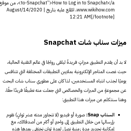
to-Snapchat”>How to Log in to Snapchat</a>، من م
www.wikihow.com، اطّلع عليه بتاريخ August/14/2020 |
12:21 AM[/footnote]
ميزات سناب شات Snapchat
لا بد أن يقدم التطبيق ميزاتٍ فريدةً ليلقى رواجًا في عالم التقنية الحالية،
حيث غصت المتاجر الإلكترونية بملايين التطبيقات المختلفة التي تتنافس
يوميًا لجذب انتباه المستخدمين، لذا كان على مطوري سناب شات البحث
عن مجموعةٍ من الميزات والخصائص التي جعلت منه تطبيقًا فريدًا حقًا،
وهنا سنتكلم عن ميزات هذا التطبيق:
السناب
Snap
:
صورة أو فيديو (لا تتجاوز مدته عشر ثوانٍ) تقوم
بإرسالها من خلال التطبيق إلى واحدٍ أو أكثر من أصدقائك، مع
إمكانية تحديد مدةٍ زمنيةٍ تصل لعدة ثوانٍ تختفي بعدها هذه