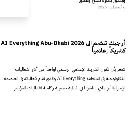
ويندوز بنقرة نسخ ولصق
6 أغسطس 2026
أراجيك تنضم الى AI Everything Abu-Dhabi 2026
كشريكاً إعلامياً
نفخر بأن نكون الشريك الإعلامي الرسمي لواحداً من أكبر الفعاليات
التكنولوجية في المنطقة AI Everything والذي تقام فعالياته في العاصمة
الإماراتية أبو ظبي .. تابعونا في تغطية حصرية وكاملة لفعاليات المؤتمر