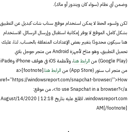
وضمن أي نظام (سواء كان ويندوز أو ماك).
لكن ولسوء الحظ لا يمكن استخدام موقع سناب شات كبديل عن التطبيق
بشكل كامل، الموقع لا يوفر إمكانية استقبال وإرسال الرسائل. الاستخدام
هنا سيكون محدودًا بتغيير بعض الإعدادات المتعلقة بالحساب. لذا، عليك
تحميل التطبيق، وهو متاح لأجهزة Android من متجر جوجل بلاي
(Google Play) من
الرابط هنا
، ولأنظمة iOS في هواتف iPhone وiPade
من متجر اب ستور (App Store) من
الرابط هنا
.
[footnote]<a
href=”https://windowsreport.com/snapchat-browser/”>How
to use Snapchat in a browser?</a>، من موقع:
windowsreport.com، اطّلع عليه بتاريخ August/14/2020 | 12:18
AM[/footnote]