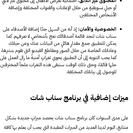
المحتوى غير اللائق:
احتمالية تعرض الأطفال إلى محتوى غير لائقٍ
أو حيلٍ تسويقيةٍ من خلال الإعلانات والقنوات المختلفة وإضافة
الأشخاص المختلفين.
الخصوصية والأمان:
إذ أنه من السهل جدًا إضافة الأصدقاء على
سناب شات لتجد قائمة أصدقائك تعج بأشخاصٍ لا تعرفهم. كما
يمكن للتطبيق جمع مقدارٍ هائلٍ من البيانات عنك وعن حياتك
وعاداتك الخاصة من خلال الصور ومقاطع الفيديو التي تقوم بنشرها،
كما يجب التنويه إلى أن التطبيق يحوي ثغراتٍ أمنيةً ما زال العمل على
حلها قائمًا، وحتى ذلك الوقت ستبقى هذه الثغرات ملجأ المخترقين
للوصول إلى بياناتك المختلفة.
ميزات إضافية في برنامج سناب شات
على مدى السنوات كان برنامج سناب شات يحصد ميزاتٍ جديدة بشكل
متتابع، اليوم لدينا العديد من الميزات المفيدة التي يجب أن يعلم بها كافة