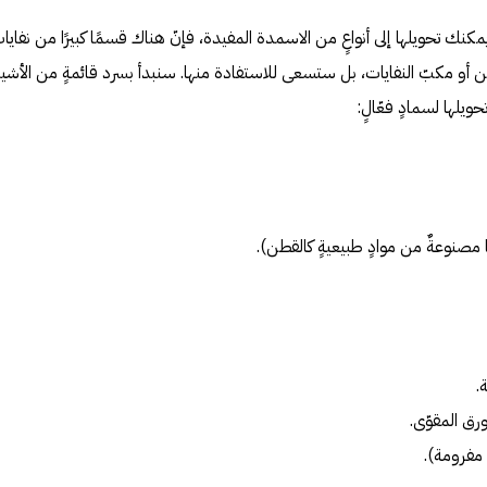
مكنك تحويلها إلى أنواعٍ من الاسمدة المفيدة، فإنّ هناك قسمًا كبيرًا من نفايا
ن أو مكبّ النفايات، بل ستسعى للاستفادة منها. سنبدأ بسرد قائمةٍ من الأشيا
ويلها لسمادٍ فعّالٍ:
 مصنوعةٌ من موادٍ طبيعيةٍ كالقطن).
.
رق المقوّى.
مفرومة).