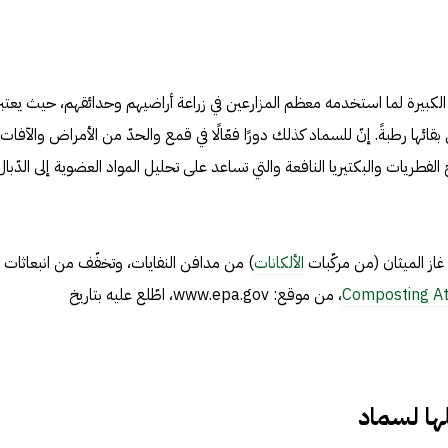
ّته الكبيرة لما استخدمه معظم المزارعين في زراعة أراضيهم وحدائقهم، حيث يعتبر
بقائها رطبةً. إنّ للسماد كذلك دورًا فعّالًا في قمع والحدّ من الأمراض والآفات
ج الفطريات والبكتيريا النافعة والتي تساعد على تحليل المواد العضوية إلى الدّبال
غاز الميثان (من مركّبات
الألكانات
) من مدافن النفايات، وتخفّف من انبعاثات
Composting A
، من موقع: www.epa.gov، اطّلع عليه بتاريخ
ها لسماد