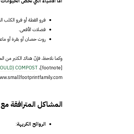
أما الأشياء التي تخصّ الحيوانات 
فرو القطة أو فرو الكلب ال
فضلات الأفعى.
روث حصان أو بقرة أو ماعز
وكما نلاحظ، فإنّ هناك الكثير من المو
HOULD) COMPOST
[footnote]،
www.smallfootprintfamily.com، اطّلع عليه بتاريخ 11/11/2019[/otnote
المشاكل المترافقة مع 
الروائح الكريهة
: