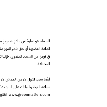
السماد هو عبارةٌ عن مادةٍ عضويةٍ
المادة العضوية أو حتى قشر الموز مث
في كومةٍ من السماد العضوي، فإنها تتحل
المختلفة.
أيضًا يجب القول أنّ من الممكن أن ت
تساعد التربة والنباتات على النموّ بشكلٍ أفض
www.greenmatters.com، اطّلع عليه بتاريخ 11/11/2019[/footnote]