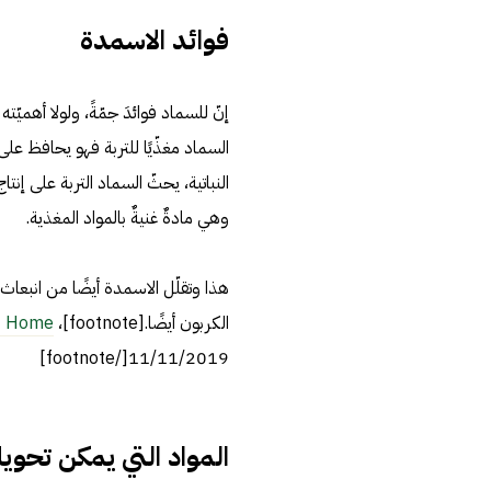
فوائد الاسمدة
إنّ للسماد فوائدَ جمّةً، ولولا أهمي
السماد مغذّيًا للتربة فهو يحافظ على 
النباتية، يحثّ السماد التربة على إنتا
وهي مادةٌ غنيةٌ بالمواد المغذية.
هذا وتقلّل الاسمدة أيضًا من انبعاث 
الكربون أيضًا.[footnote]،
t Home
11/11/2019[/footnote]
المواد التي يمكن تحويل