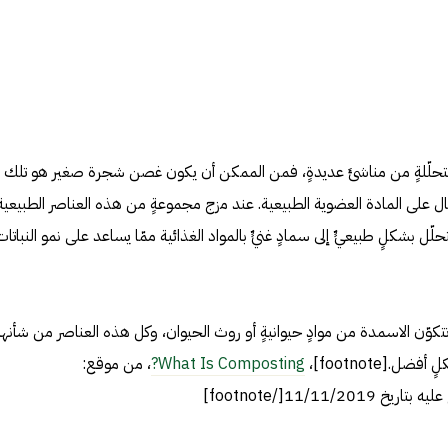
 متحلّلةٍ من مناشئَ عديدةٍ، فمن الممكن أن يكون غصن شجرة صغير هو تلك
ال على المادة العضوية الطبيعية. عند مزج مجموعةٍ من هذه العناصر الطبيعية 
ّل بشكلٍ طبيعيٍّ إلى سمادٍ غنيٍّ بالمواد الغذائية ممّا يساعد على نمو النباتات
تكوّن الاسمدة من موادٍ حيوانيةٍ أو روث الحيوان، وكل هذه العناصر من شأنها
ل.[footnote]،
What Is Composting?
، من موقع: