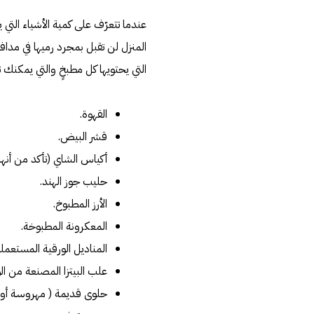
عندما تتعرّف على كمية الأشياء التي ي
المنزل لن تقبل بمجرد رميها في مداف
التي يحتويها كل مطبخٍ والتي يمكنك تح
القهوة.
قشر البيض.
أكياس الشاي (تأكد من أنها
حليب جوز الهند.
الأرز المطبوخ.
المعكرونة المطبوخة.
المناديل الورقية المستعملة
علب البيتزا المصنعة من الو
حلوى قديمة ( مهروسة أو 