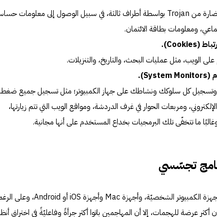
يتم التحكم في البرامج الضارة من Trojan بواسطة أطراف ثالثة، في سبيل الوصول إلى معلومات حس
ماعي، ومعلومات بطاقة الائتمان.
Cookie).
لى الويب، مثل عمليات البحث، والتاريخ، والتنزيلات.
Sys).
اط وتسجيل كل سلوكك ونشاطك على جهاز الكمبيوتر؛ مثل تسجيل جميع ضغط
الإلكتروني، ومربعات الحوار في غرف الدردشة، ومواقع الويب التي تتم زيارتها،
غالبًا ما تتخفّى تلك البرمجيات بخداع المستخدم على أنها مجانية.
امج تجسّسي
يمكن أن تؤثر برامج التجسس على أجهزة الكمبيوتر الشخصيّة، وأجهزة Mac وأجهزة 
شغيل Windows قد تكون أكثر عرضة للهجمات، إلا أن المهاجمين باتوا أكثر جرأةً وفاعليّةً في اختراق أن