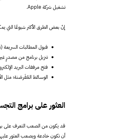
تشغيل شركة Apple.
إنّ بعض الطرق الأكثر شيوعًا التي ي
قبول المطالبات السريعة (prompts)، أو النوافذ المنبثقة (pop-up) دون قراءتها أولًّا.
تنزيل برنامج من مصدرٍ غير
فتح مرفقات البريد الإلكتر
الوسائط المُقَرصَنة؛ مثل ال
العثور على برامج التج
قد يكون من الصعب التعرف على برام
أن تكون خادعة ويصعب العثور عليها،