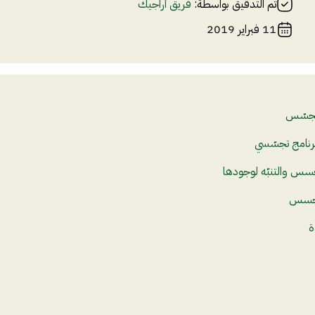
تم التدقيق بواسطة:
فريق أراجيك
11 فبراير 2019
لتجسّس
رنامج تجسّسي
جسس والتنبّه لوجودها
لتجسس
ة