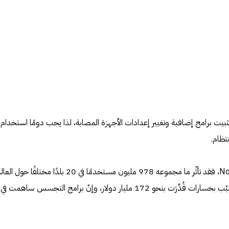
ت برامج إضافية وتغيير إعدادات الأجهزة المصابة، لذا يجب دومًا استخدام
تظام.
وفقًا لتقرير Norton Cyber Security، فقد تأثّر ما مجموعه 978 مليون مستخدمًا في 20 بلدًا مختلفًا حول ا
بجرائم الإنترنت في عام 2017، ما تسبّب بخسارات قُدِّرَت بنحو 172 مليار دولار، وإنّ برامج التجسس ساهمت في