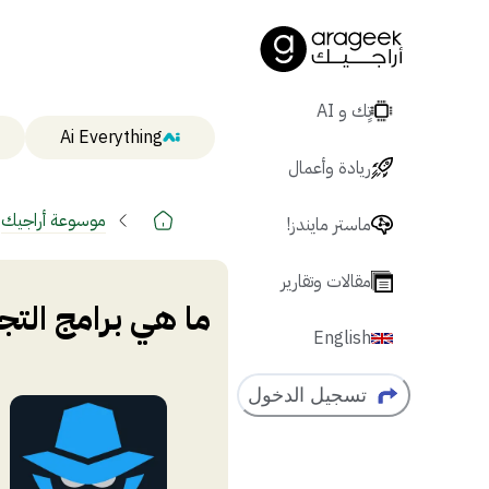
تٍك و AI
Ai Everything
ريادة وأعمال
موسوعة أراجيك
ماستر مايندز!
مقالات وتقارير
ما هي برامج التجسس e
English
تسجيل الدخول