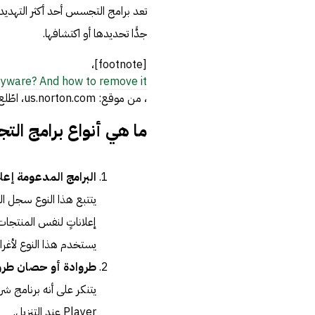
تعد برامج التجسس أحد أكثر التهديد
جدًّا تحديدها أو اكتشافها.
[footnote]،
pyware? And how to remove it
، من موقع: us.norton.com، اطّلع عليه بتاريخ 13-2-2019[/footnote]
ما هي أنواع برامج الت
البرامج المدعومة إعلانيًّا (re
يتتبع هذا النوع سجل الم
إعلاناتٍ لنفس المنتجات
يستخدم هذا النوع لأغرا
طروادة أو حصان طروادة (an
Player عند التنزيل.