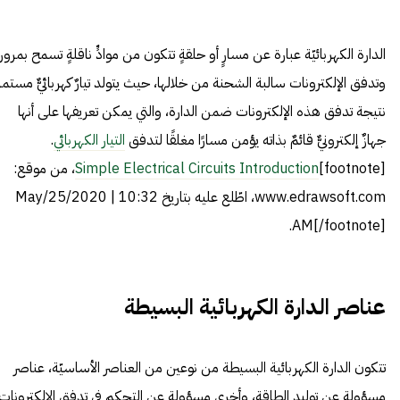
الدارة الكهربائيّة عبارة عن مسارٍ أو حلقةٍ تتكون من موادٍّ ناقلةٍ تسمح بمرور
وتدفق الإلكترونات سالبة الشحنة من خلالها، حيث يتولد تيارٌ كهربائيٌّ مستمرٌ
نتيجة تدفق هذه الإلكترونات ضمن الدارة، والتي يمكن تعريفها على أنها
جهازٌ إلكترونيٌّ قائمٌ بذاته يؤمن مسارًا مغلقًا لتدفق
التيار الكهربائي
.
[footnote]
Simple Electrical Circuits Introduction
، من موقع:
www.edrawsoft.com، اطّلع عليه بتاريخ May/25/2020 | 10:32
AM[/footnote].
عناصر الدارة الكهربائية البسيطة
تتكون الدارة الكهربائية البسيطة من نوعين من العناصر الأساسيّة، عناصر
مسؤولة عن توليد الطاقة، وأخرى مسؤولة عن التحكم في تدفق الإلكترونات