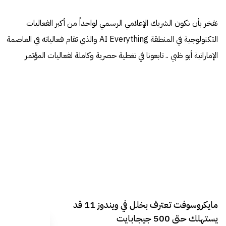
نفخر بأن نكون الشريك الإعلامي الرسمي لواحداً من أكبر الفعاليات
التكنولوجية في المنطقة AI Everything والذي تقام فعالياته في العاصمة
الإماراتية أبو ظبي .. تابعونا في تغطية حصرية وكاملة لفعاليات المؤتمر
مايكروسوفت تعترف بخلل في ويندوز 11 قد
يستهلك حتى 500 جيجابايت