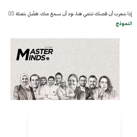
إذا شعرت أن قصتك تنتمي هنا، نود أن نسمع منك. تفضّل بتعبئة 👈🏼
النموذج