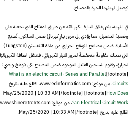
توصيل نهايتهما الحرة بالمصباح.
في النهاية، يتم إغلاق الدارة الكهربائيّة عن طريق المفتاح الذي نجعله على
وضعيّة التشغيل، مما يؤدي إلى مرور تيارٍ كهربائيٍّ ضمن السلكين. تُصنع
الأسلاك ضمن مصابيح التوهّج الحراري من مادّة التنغستن (Tungsten)
التي تمتلك مقاومةً منخفضةً لمرور التيار الكهربائي، فتنتقل الطاقة الكهربائيّة
لحرارةٍ، وتقوم بتسخين الفتيل الموجود ضمن المصباح لكي يتوهجَ ويضيءَ.
What is an electric circuit- Series and Parallel
[footnote]
Circuits
، من موقع: www.edinformatics.com، اطّلع عليه بتاريخ
May/25/2020 | 10:33 AM[/footnote] [footnote]
How Does
an Electrical Circuit Work?
اطّلع عليه بتاريخ May/25/2020 | 10:33 AM[/footnote].