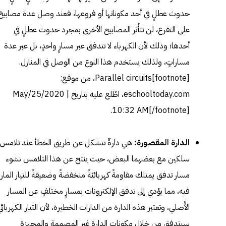
حدوث عطلٍ في أحد مكوناتها أو فروعها، فعند وصل عدة مصابيحَ
على التفرع، لن تتأُثر المصابيح الأخرى بمجرد حدوث عطلٍ في
أحدها؛ وذلك لأن الكهرباء لا تتدفق عبر مسارٍ واحدٍ، بل عبر عدة
مساراتٍ، ولذلك يستخدم هذا النوع من الوصل في المنازل.
[footnote]
Parallel circuits
، من موقع:
eschooltoday.com، اطّلع عليه بتاريخ May/25/2020 |
10:32 AM[/footnote].
الدارة المقصورة:
هي دارةٌ تتشكل عن طريق الخطأ عند تلامس
سلكين مع بعضهما البعض، حيث ينتج عن هذا التلامس نشوء
مسار تدفق يمتلك مقاومةً كهربائيّةً منخفضةً وضعيفةً للتيار المار
فيه، مما يؤدي إلى تدفق الإلكترونات بمسارٍ مختلفٍ عن المسار
الأًصلي، وتعتبر هذه الدارة من الدارات الخطيرة، لأن التيار الكهربائي
سيتدفق من خلال مكونات الدارة غير المصممة والمجهزة