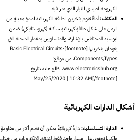
الكهرومغناطيسي للتيار الذي يمر فيه.
المكثف:
أداةٌ تقوم بتخزين الطاقة الكهربائية لمدةٍ معينةٍ من
الزمن على شكل طاقةٍ كهربائيةٍ ساكنة (كهروستاتيكي) ضمن
لبوسيه المختلفين بالإشارة، والمتساويين بمقدار الشحنة التي
يقومان بتخزينها.[footnote]
Basic Electrical Circuits-
Components,Types
، من موقع:
www.electronicshub.org، اطّلع عليه بتاريخ
May/25/2020 | 10:32 AM[/footnote].
أشكال الدارات الكهربائية
الدارة التسلسلية:
دارةٌ كهربائيّةٌ يمكن أن تضم أكثر من مقاومةٍ،
ولكنها تحتوي على مسارٍ واحدٍ فقط لتدفق الإلكترونات من خلالها،