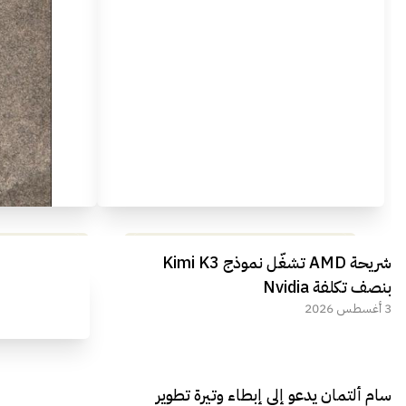
مراجعة شاملة لعملاق الألعاب
استعراض لأ
شريحة AMD تشغّل نموذج Kimi K3
الجديد REDMAGIC 11 AIR
بنصف تكلفة Nvidia
3 أغسطس 2026
سام ألتمان يدعو إلى إبطاء وتيرة تطوير