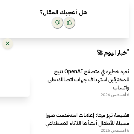
هل أعجبك المقال؟
أخبار اليوم 🚀
ثغرة خطيرة في متصفح OpenAI تتيح
للمخترقين استهداف جهات اتصالك على
واتساب
6 أغسطس 2026
فضيحة تهز ميتا: إعلانات استخدمت صورا
مسيئة للأطفال أنشأها الذكاء الاصطناعي
6 أغسطس 2026