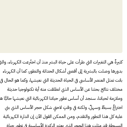
كثيرةٌ هي التغيرات التي طرأت على حياة البشر منذ أن اختُرعت الكهرباء، والت
بدورها وصلت بالبشرية إلى أقصى أشكال الحداثة والتطور، كما أن الكهرباء
باتت تمثل العنصر الأساسي في الحياة الحديثة التي نعيشها، وكما هو الحال في
مختلف نتائج بحثنا عن الأساس الذي انطلقت منه أية تكنولوجيا حديثة
وملازمة لحياتنا، سنجد أن أساس تطور حياتنا الكهربائية التي نعيشها حاليًّا ه
اختراعٌ بسيطٌ وسهلٌ، ولكنه في وقتٍ لاحقٍ شكل حجر الأساس الذي بني
عليه كل هذا التطور والتقدم، ومن الممكن القول الآن إن الدارة الكهربائية
البسيطة قد مثلت هذا الحجر الذي يعتبر الركيزة الأساسية في تطور حياة