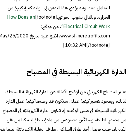
للتعامل معه، وقد يؤدي هذا التدفق إلى توليد كميةٍ كبيرةٍ من
الحرارة، وبالتالي نشوب الحرائق.[footnote]
How Does an
Electrical Circuit Work?
، من موقع:
www.shineretrofits.com، اطّلع عليه بتاريخ y/25/2020
| 10:32 AM[/footnote].
الدارة الكهربائية البسيطة في المصباح
يعتبر المصباح الكهربائي من أوضح الأمثلة عن الدارة الكهربائية البسيطة،
لذلك، وبمجرد تفسير كيفية عمله، سنكون قد وضحنا كيفية عمل الدارة
الكهربائية البسيطة في نفس الوقت؛ إذ تتكون الدارة الكهربائيّة في المصباح
من مصدرٍ للطاقة، وسلكَين مصنوعين من مادةٍ ناقلةٍ ليتمكنا من نقل
الكهرباء، حيث يوصَل أحد طرفي السلكين بطرف الخلية الكهربائيّة، بينما يتم