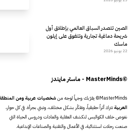
الصين تتصدر السباق العالمي بإطلاق أول
شريحة دماغية تجارية وتتفوق على إيلون
ماسك
22 يونيو 2026
©MasterMinds - ماستر مايندز
MasterMinds© يقرّبك وجهاً لوجه من
شخصيات عربية ومن المنطقة
العربية
تترك أثراً حقيقياً، وتفكّر بشكل مختلف، وتبني بجرأة. في كل حوار،
نغوص خلف الكواليس لنكشف العقلية والعادات ودروس الحياة التي
صنعت رحلات استثنائية، في الأعمال والتقنية والصناعات الإبداعية.