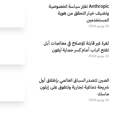
Anthropic تغيّر سياسة الخصوصية
وتضيف خيار التحقق من هوية
المستخدمين
23 يونيو 2026
ثغرة غير قابلة للإصلاح في معالجات أبل
تفتح الباب أمام كسر حماية آيفون
23 يونيو 2026
الصين تتصدر السباق العالمي بإطلاق أول
شريحة دماغية تجارية وتتفوق على إيلون
ماسك
22 يونيو 2026