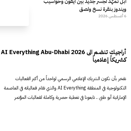
آبل تمهّد لجسر جديد بين آيفون وحواسيب
ويندوز بنقرة نسخ ولصق
6 أغسطس 2026
أراجيك تنضم الى AI Everything Abu-Dhabi 2026
كشريكاً إعلامياً
نفخر بأن نكون الشريك الإعلامي الرسمي لواحداً من أكبر الفعاليات
التكنولوجية في المنطقة AI Everything والذي تقام فعالياته في العاصمة
الإماراتية أبو ظبي .. تابعونا في تغطية حصرية وكاملة لفعاليات المؤتمر