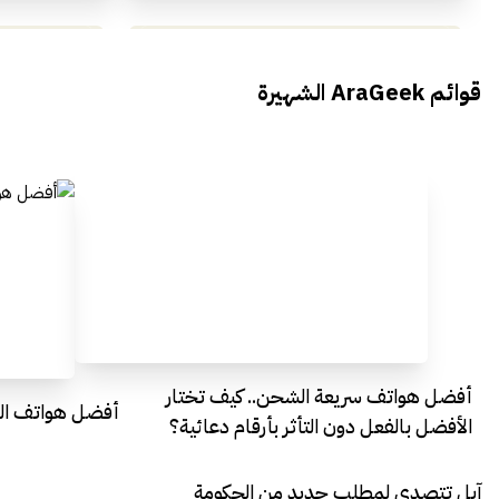
محمد بدوي من Falak Startups
يتحدث الى أراجيك خلال فعاليات Ai
يتحدثان ال
قوائم AraGeek الشهيرة
Egypt
Everything Egypt
أفضل هواتف سريعة الشحن.. كيف تختار
أفضل هواتف التصو
الأفضل بالفعل دون التأثر بأرقام دعائية؟
آبل تتصدى لمطلب جديد من الحكومة