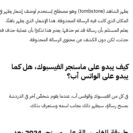
يظهر الشاهد (tombstone) وهو مصطلح يُستخدم لوصف إشعار يظهر في
المكان الذي كانت فيه الرسالة المحذوفة. هذا الإشعار، الذي يظهر باهتًا،
يعلم المستلم بأن رسالة قد تم حذفها. يعتبر هذا تذكيرًا بأن عملية حذف قد
حدثت، لكن دون الكشف عن محتوى الرسالة المحذوفة.
كيف يبدو على ماسنجر الفيسبوك، هل كما
يبدو على الواتس أب؟
في كل من الفيسبوك والواتس أب، عندما يقوم شخصٌ آخر في الدردشة
بمسح رسالةٍ، سيظهر ذلك بجانب اسمه وستعرف بذلك.
طريقة إلغاء رسالة على مسنجر 2024 بعد