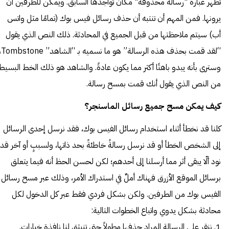
تظهر عبارة "رسالة محذوفة" مكان تواجدها السابق. ويمكن للطرفين أن
يرونها. فمن المهم أن تنتبه أن حذف رسائل فيس بوك (تمامًا مثل واتس
أب) سيتم ملاحظتها من قبل الجميع في المحادثة. ذلك النص الذي يقول
“لقد قمت بحذف هذه الرسالة” هو م
وسترى بأنه يبدو باهتًا أكثر مما يكون عادةً. والشاهد هو ذلك الخط البسيط
من النص الذي يقول أنك قمت بمسح رسالة.
كيف يمكن مسح جميع رسائل الماسنجر؟
كلنا قد نخطأ أثناء استخدام رسائل الفيس بوك، فقد نرسل إحدى الرسائل
إلى الشخص الخطأ أو قد نرسل رسالةً خاطئةً بحد ذاتها، ولسببٍ أو آخر قد
نود ألّا يبقى أثر مما أرسلنا إلى أحدهم؛ لكن لحسن الحظ أنه فيما يتعلق
برسائل الموقع الأزرق فهناك أملٌ في استدراك الأمر، وذلك عبر مسح رسائل
الفيس بوك من الطرفين. ولكن بشكل فردي فقط عبر كل الدخول لكل
محادثة بشكل يدوي واتباع الخطوات التالية:
1. ننقر على الرسالة المراد حذفها مطولاً حتى تنبثق لنا نافذة خيارات.