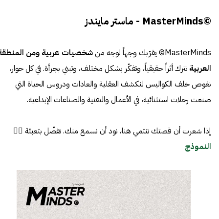
©MasterMinds - ماستر مايندز
MasterMinds© يقرّبك وجهاً لوجه من
شخصيات عربية ومن المنطقة
العربية
تترك أثراً حقيقياً، وتفكّر بشكل مختلف، وتبني بجرأة. في كل حوار،
نغوص خلف الكواليس لنكشف العقلية والعادات ودروس الحياة التي
صنعت رحلات استثنائية، في الأعمال والتقنية والصناعات الإبداعية.
إذا شعرت أن قصتك تنتمي هنا، نود أن نسمع منك. تفضّل بتعبئة 👈🏼
النموذج