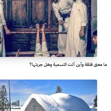
ما معنى فلقة وأين أتت التسمية وهل جربتها؟