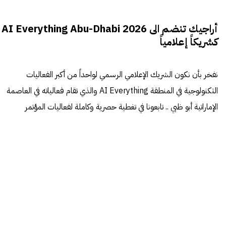
أراجيك تنضم الى AI Everything Abu-Dhabi 2026
كشريكاً إعلامياً
نفخر بأن نكون الشريك الإعلامي الرسمي لواحداً من أكبر الفعاليات
التكنولوجية في المنطقة AI Everything والذي تقام فعالياته في العاصمة
الإماراتية أبو ظبي .. تابعونا في تغطية حصرية وكاملة لفعاليات المؤتمر