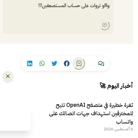
واااو ثروات على حساب المستضعفين!!!
أخبار اليوم 🚀
ثغرة خطيرة في متصفح OpenAI تتيح
للمخترقين استهداف جهات اتصالك على
واتساب
6 أغسطس 2026