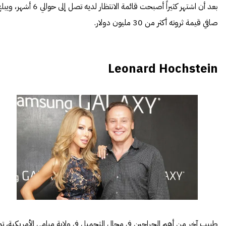
بعد أن اشتهر كثيراً أصبحت قائمة الانتظار لديه تصل إلى حوالي 6 أشهر
صافي قيمة ثروته أكثر من 30 مليون دولار.
Leonard Hochstein
طبيب آخر من أهم الجراحين في مجال التجميل في ولاية ميامي الأمريكية، تم