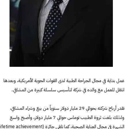
عمل بداية في مجال الجراحة الطبية لدى القوات الجوية الأمريكية، وبعدها
انتقل للعمل مع والده في شركة لتأسيس سلسلة كبيرة من المشافي..
تقدر أرباح شركته بحوالي 29 مليار دولار سنوياً من بيع وشراء المشافي،
ولذلك بلغت ثروة الطبيب توماس حوالي 7 مليار دولار، وأصبح واسع
الشهرة في مجال العناية الصحية، كما تلقى جائزة (ifetime achievement