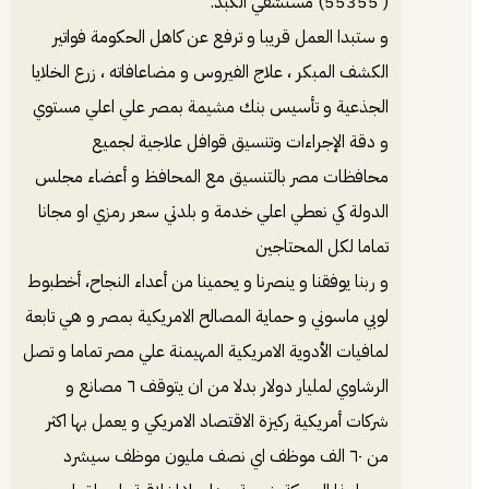
( 55355) مستشفي الكبد.
و ستبدا العمل قريبا و ترفع عن كاهل الحكومة فواتير
الكشف المبكر ، علاج الفيروس و مضاعافاته ، زرع الخلايا
الجذعية و تأسيس بنك مشيمة بمصر علي اعلي مستوي
و دقة الإجراءات وتنسيق قوافل علاجية لجميع
محافظات مصر بالتنسيق مع المحافظ و أعضاء مجلس
الدولة كي نعطي اعلي خدمة و بلدتي سعر رمزي او مجانا
تماما لكل المحتاجين
و ربنا يوفقنا و ينصرنا و يحمينا من أعداء النجاح، أخطبوط
لوبي ماسوني و حماية المصالح الامريكية بمصر و هي تابعة
لمافيات الأدوية الامريكية المهيمنة علي مصر تماما و تصل
الرشاوي لمليار دولار بدلا من ان يتوقف ٦ مصانع و
شركات أمريكية ركيزة الاقتصاد الامريكي و يعمل بها اكثر
من ٦٠ الف موظف اي نصف مليون موظف سيشرد