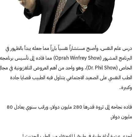
درس علم النفس، وأصبح مستشاراً نفسياً بارزاً مما جعله يبدأ بالظهور في
البرنامج المشهور (Oprah Winfrey Show) مما قاده إلى تأسيس برنامجه
الخاص (Dr. Phil Show)، وهو واحد من أهم العروض التلفزيونية في مجا
الطب النفسي على الصعيد الاجتماعي يتناول فيه الطبيب قضايا جادة
وكبيرة..
قاده نجاحه إلى ثروة قدرها 280 مليون دولار، وراتب سنوي يعادل 80
مليون دولار.
إحدى عشرة أداة طبية في طريقها للإختفاء من الطب الحديث !