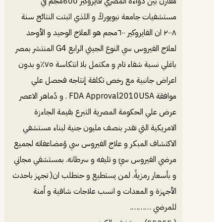
مقارن بين دواءه المصري فايروكير 600مجم في
مستشفيات جامعة نيويوركً و اللذي اثبتت النتائج سنة
٢٠٠٨ ان الفايروكير ٦٠٠مجم هو العلاج الوحيد و الأوحد
لعلاج الفيروس سي النوع الجيني الرابع G4 المنتشر بمصر
باغلي نسبة شفاء تام و مكتمل بلا انتكاسة ٧٥٪و بدون
اعراض جانبية مع رخص تكلفة إنتاجه فحصل علي
موافقة FDA Approval2010USA . و دًماهر اﻻعصر
عرض علي الحكومة المصرية التبرع بقيمة الجاءزة
الامريكية التي تقدر بنصف مليون جنية لبناء مستشفي
الاكتشاف المبكر و علاج الفيروس سي وًمضاعفاته لجميع
مرضي الفيروس سيً و تليفه و سرطانه. بمستشفي مجاني
و بأسعار رمزيةً. لمن يستطيع و حنطلب ان( تجهز باحدث
الأجهزة و المعدات و انسب علاجات شافية و اًمنة
للمرضي ……….