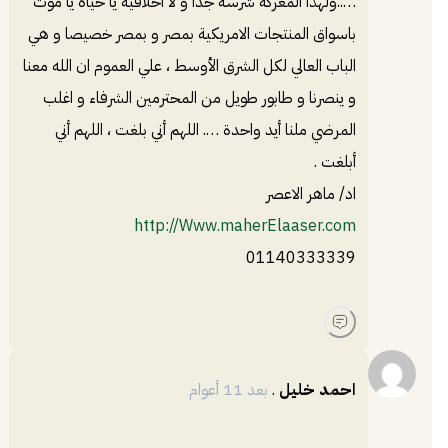
…..ولهذا المعركة شرسة جدا و لا اخلاقية يا حياة يا موت
باسواق المنتجات الامريكية بمصر و بمصر خصيصا و هي
الباب العالي لكل الشرق الأوسط ، علي العموم ان الله معنا
و ينصرنا و طابور طويل من المحترمين الشرفاء و اغلب
المرضي ملنا أيد واحدة …. اللهم أني بلغت ، اللهم أني
أبلغت .
اد/ ماهر اﻻعصر
http://Www.maherElaaser.com
01140333339
احمد خليل
.
بعد 11 أعوام