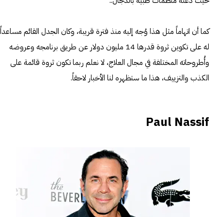
حيث دعته منظمات طبية بالدجال..
كما أن اتهاماً مثل هذا وُجه إليه منذ فترة قريبة، وكان الجدل القائم مساعداً
له على تكوين ثروة قدرها 14 مليون دولار عن طريق برنامجه وعروضه
وأُطروحاته المختلفة في مجال العلاج، لا نعلم ربما تكون ثروة قائمة على
الكذب والتزييف، هذا ما ستظهره لنا الأخبار لاحقاً.
Paul Nassif