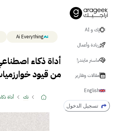
تٍك و AI
Ai Everything
ريادة وأعمال
ماستر مايندز!
من قيود خوارزميات
مقالات وتقارير
English
تك
أداة ذكاء اصطناعي جديد
تسجيل الدخول