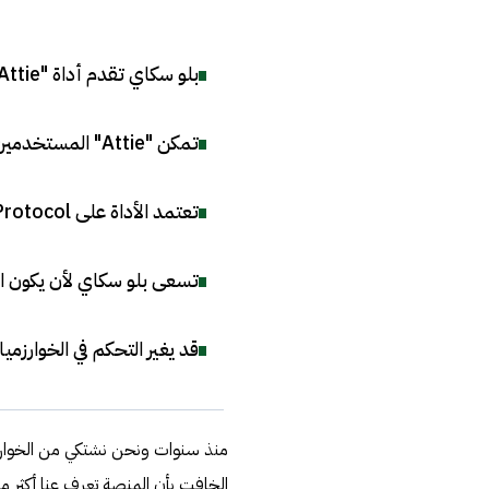
بلو سكاي تقدم أداة "Attie" لبناء موجزات مخصصة عبر محادثة طبيعية
تمكن "Attie" المستخدمين من التحكم بخوارزمياتهم ببساطة وبدون كتابة كود
تعتمد الأداة على AT Protocol الفتوح، مما يسمح بمرونة استخدام البيانات عبر التطبيقات
تسعى بلو سكاي لأن يكون ا
قد يغير التحكم في الخوارزم
منذ سنوات ونحن نشتكي من الخوارزميا
الخافت بأن المنصة تعرف عنا أكثر مما