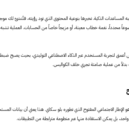
علي يشبه المساعدات الذكية. تخبرها بنوعية المحتوى الذي تود رؤيته، فتُنشئ لك موجزا
عاً محدداً، نغمة خطاب معينة، أو مزيجاً خاصاً من الحسابات. العملية تشبه
ص أعمق لتجربة المستخدم عبر الذكاء الاصطناعي التوليدي، بحيث يصبح ضبط
 بدلاً من عملية صامتة تجري خلف الكواليس.
Attie فوق AT Protocol، وهو الإطار الاجتماعي المفتوح الذي تطوره بلو سكاي. هذا يعني أن بيانات الم
د، بل يمكن الاستفادة منها عبر منظومة مترابطة من التطبيقات.