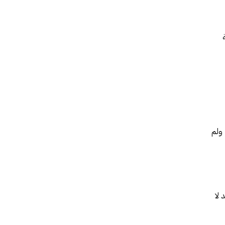
ق واسع، ولم
 لا