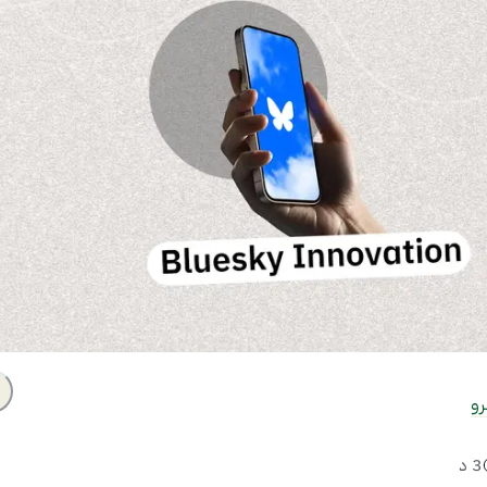
رو
3
د