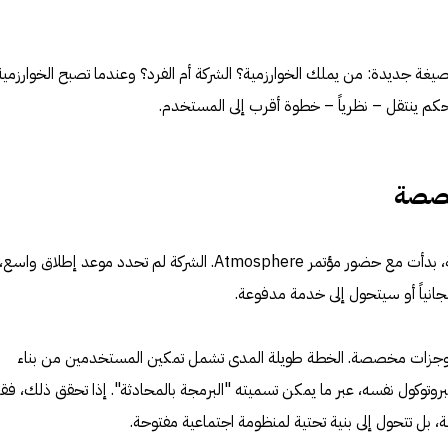
غة جديدة: من يملك الخوارزمية؟ الشركة أم الفرد؟ وعندما تصبح الخوارزمية
حكم ينتقل – نظرياً – خطوة أقرب إلى المستخدم.
خصصة
حالياً، Attie في مرحلة تجريبية مغلقة، بدأت مع حضور مؤتمر Atmosphere. الشركة لم تحدد موعد إطلا
نياً أو سيتحول إلى خدمة مدفوعة.
موجزات مخصصة. الخطة طويلة المدى تشمل تمكين المستخدمين من بناء
بروتوكول نفسه، عبر ما يمكن تسميته "البرمجة بالمحادثة". إذا تحقق ذلك، فقد
 بل تتحول إلى بنية تحتية لمنظومة اجتماعية مفتوحة.