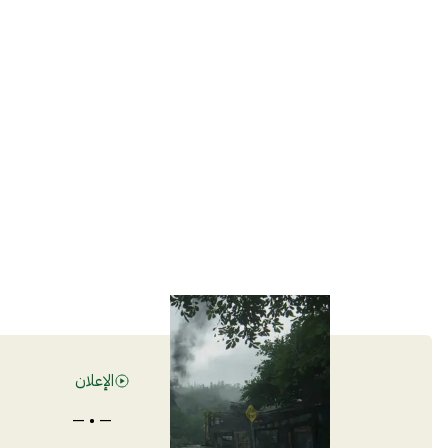
الإعلان
— • —