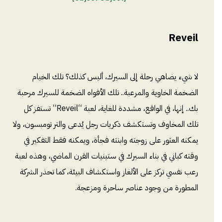
Reveil
لا شيء يضاهي رحلة إلى السيرك، أليس كذلك؟ تلك الخيام
الضخمة الخاوية والمرعبة.. تلك الأفواه الضخمة للسيرك مرحبة
بك.. إنها، في الواقع، مشددة للغاية، لعبة “Reveil” تستفز كل
تلك المخاوف وتستكشف ذكريات رجل يُدعى والتر تومبسون، ولا
يمكنه العثور على زوجته وابنته فجأة، ويمكنه فقط التفكير في
وقته كباني في بناء السيرك في ستينيات القرن الماضي، وهذه لعبة
رعب نفسي تركز على الألغاز واستكشاف البيئة، كما تحذر الشركة
المطورة من وجود عناصر ساحرة ومزعجة.