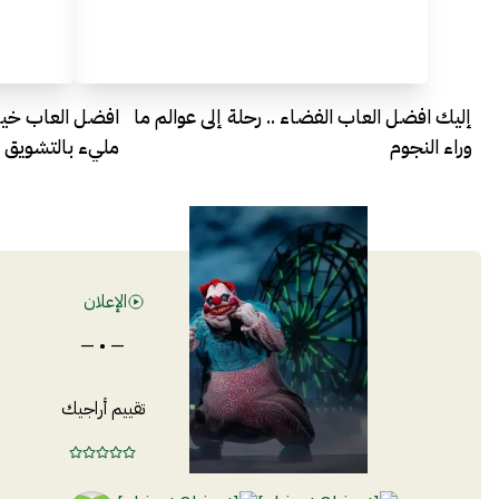
إليك افضل العاب الفضاء .. رحلة إلى عوالم ما
افضل العاب خيا
وراء النجوم
مليء بالتشويق و
الإعلان
— • —
تقييم أراجيك