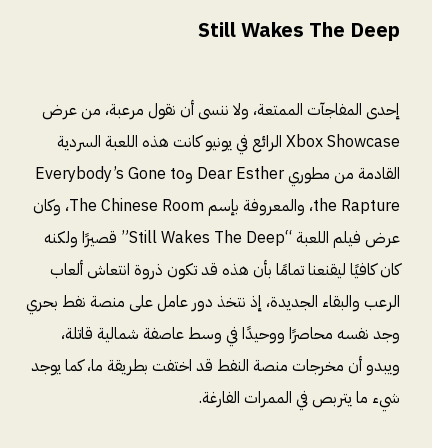
Still Wakes The Deep
إحدى المفاجآت الممتعة، ولا ننسى أن نقول مرعبة، من عرض
Xbox Showcase الرائع في يونيو كانت هذه اللعبة السردية
القادمة من مطوري Dear Esther وEverybody’s Gone to
the Rapture، والمعروفة بإسم The Chinese Room، وكان
عرض فيلم اللعبة “Still Wakes The Deep” قصيرًا ولكنه
كان كافيًا ليقنعنا تمامًا بأن هذه قد تكون ذروة انتعاش ألعاب
الرعب والبقاء الجديدة، إذ نتخذ دور عامل على منصة نفط بحري
وجد نفسه محاصرًا ووحيدًا في وسط عاصفة شمالية قاتلة،
ويبدو أن مخرجات منصة النفط قد اختفت بطريقة ما، كما يوجد
شيء ما يتربص في الممرات الفارغة.