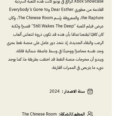
Xbox Showcase الرائع في يونيو كانت هذه اللعبة السردية
القادمة من مطوري Dear Esther وEverybody’s Gone to
the Rapture، والمعروفة بإسم The Chinese Room، وكان
عرض فيلم اللعبة “Still Wakes The Deep” قصيرًا ولكنه
كان كافيًا ليقنعنا تمامًا بأن هذه قد تكون ذروة انتعاش ألعاب
الرعب والبقاء الجديدة، إذ نتخذ دور عامل على منصة نفط بحري
وجد نفسه محاصرًا ووحيدًا في وسط عاصفة شمالية قاتلة،
ويبدو أن مخرجات منصة النفط قد اختفت بطريقة ما، كما يوجد
شيء ما يتربص في الممرات الفارغة.
سنة الاصدار
:
2024
المطور/الشركة
:
The Chinese Room