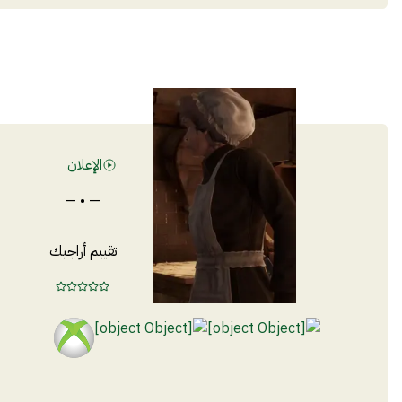
الإعلان
— • —
تقييم أراجيك