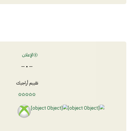
الإعلان
— • —
تقييم أراجيك