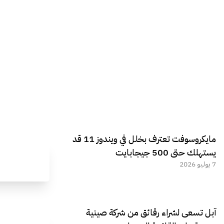
مايكروسوفت تعترف بخلل في ويندوز 11 قد
يستهلك حتى 500 جيجابايت
7 يوليو 2026
آبل تسعى لشراء رقائق من شركة صينية