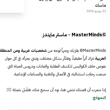
ماسك
22 يونيو 2026
©MasterMinds - ماستر مايندز
MasterMinds© يقرّبك وجهاً لوجه من
شخصيات عربية ومن المنطقة
العربية
تترك أثراً حقيقياً، وتفكّر بشكل مختلف، وتبني بجرأة. في كل حوار،
نغوص خلف الكواليس لنكشف العقلية والعادات ودروس الحياة التي
صنعت رحلات استثنائية، في الأعمال والتقنية والصناعات الإبداعية.
إذا شعرت أن قصتك تنتمي هنا، نود أن نسمع منك. تفضّل بتعبئة 👈🏼
النموذج