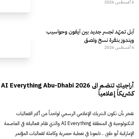
6 أغسطس 2026
آبل تمهّد لجسر جديد بين آيفون وحواسيب
ويندوز بنقرة نسخ ولصق
6 أغسطس 2026
أراجيك تنضم الى AI Everything Abu-Dhabi 2026
كشريكاً إعلامياً
نفخر بأن نكون الشريك الإعلامي الرسمي لواحداً من أكبر الفعاليات
التكنولوجية في المنطقة AI Everything والذي تقام فعالياته في العاصمة
الإماراتية أبو ظبي .. تابعونا في تغطية حصرية وكاملة لفعاليات المؤتمر