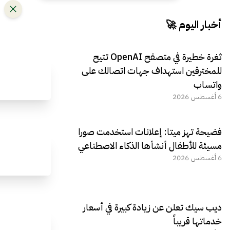
أخبار اليوم 🚀
ثغرة خطيرة في متصفح OpenAI تتيح
للمخترقين استهداف جهات اتصالك على
واتساب
6 أغسطس 2026
فضيحة تهز ميتا: إعلانات استخدمت صورا
مسيئة للأطفال أنشأها الذكاء الاصطناعي
6 أغسطس 2026
ديب سيك تعلن عن زيادة كبيرة في أسعار
خدماتها قريباً