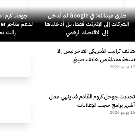
طارق عبدالله: في Google لم نُدخل
جومانا كرم: عد
الشركات إلى الإنترنت فقط، بل أدخلناها
إلى الاقتصاد الرقمي
زالت تح
هاتف ترامب الأمريكي الفاخر ليس إلا
نسخة معدلة من هاتف صيني
17 يونيو 2026
تحديث جوجل كروم القادم قد ينهي عمل
أشهر برامج حجب الإعلانات
16 يونيو 2026