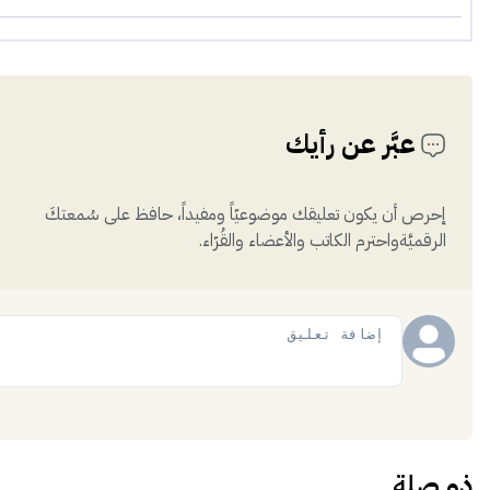
عبَّر عن رأيك
إحرص أن يكون تعليقك موضوعيّاً ومفيداً، حافظ على سُمعتكَ
الرقميَّةواحترم الكاتب والأعضاء والقُرّاء.
إضافة
ذو صلة