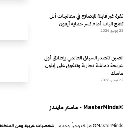
ثغرة غير قابلة للإصلاح في معالجات أبل
تفتح الباب أمام كسر حماية آيفون
23 يونيو 2026
الصين تتصدر السباق العالمي بإطلاق أول
شريحة دماغية تجارية وتتفوق على إيلون
ماسك
22 يونيو 2026
©MasterMinds - ماستر مايندز
MasterMinds© يقرّبك وجهاً لوجه من
شخصيات عربية ومن المنطقة