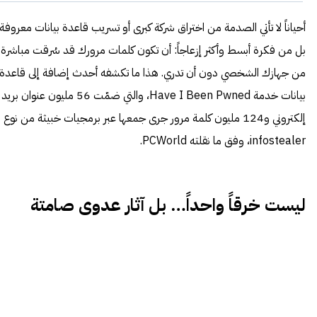
أحياناً لا تأتي الصدمة من اختراق شركة كبرى أو تسريب قاعدة بيانات معروفة،
بل من فكرة أبسط وأكثر إزعاجاً: أن تكون كلمات مرورك قد سُرقت مباشرة
من جهازك الشخصي دون أن تدري. هذا ما تكشفه أحدث إضافة إلى قاعدة
بيانات خدمة Have I Been Pwned، والتي ضمّت 56 مليون عنوان بريد
إلكتروني و124 مليون كلمة مرور جرى جمعها عبر برمجيات خبيثة من نوع
infostealer، وفق ما نقلته PCWorld.
ليست خرقاً واحداً… بل آثار عدوى صامتة