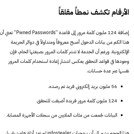
الأرقام تكشف نمطاً مقلقاً
إضافة 124 مليون كلمة مرور إلى قاعدة “Pwned Passwords” تعني أ
هذا الكم من بيانات الدخول أصبح معروفاً ومتداولاً في دوائر الجريمة
الإلكترونية. ورغم أن الخدمة لا تنشر كلمات المرور بصيغتها الخام، فإن
وجودها في قواعد التحقق يعكس انتشار إعادة استخدام كلمات المرور
نفسها عبر عدة حسابات.
56 مليون بريد إلكتروني فريد تم رصده.
124 مليون كلمة مرور فريدة أضيفت للتحقق.
البيانات جُمعت من مئات الملايين من سجلات الأجهزة المصابة.
هذا الحجم يشير إلى أن برمجيات infostealer لم تعد أداة هامشية، بل