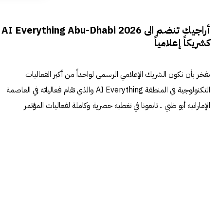
أراجيك تنضم الى AI Everything Abu-Dhabi 2026
كشريكاً إعلامياً
نفخر بأن نكون الشريك الإعلامي الرسمي لواحداً من أكبر الفعاليات
التكنولوجية في المنطقة AI Everything والذي تقام فعالياته في العاصمة
الإماراتية أبو ظبي .. تابعونا في تغطية حصرية وكاملة لفعاليات المؤتمر