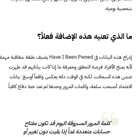
شخصية يومية.
ما الذي تعنيه هذه الإضافة فعلاً؟
إدراج هذه البيانات في Have I Been Pwned يضيف طبقة شفافية مهمة
لأنه يمنح الأفراد فرصة التحقق ومعرفة ما إذا كانت بياناتهم قد ظهرت
ضمن هذه السجلات. لكنه في الوقت ذاته يعكس واقعاً أوسع: بيانات
الاعتماد أصبحت سلعة، وكلمات المرور وحدها لم تعد خط دفاع كافياً.
كلمة المرور المسروقة اليوم قد تكون مفتاح
حسابات متعددة غداً إذا بقيت دون تغيير أو