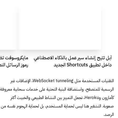
آبل تتيح إنشاء سير عمل بالذكاء الاصطناعي
مايكروسوفت تضع
داخل تطبيق Shortcuts الجديد
رموز الرسائل الن
التقنيات المستخدمة مثل WebSocket tunneling، الإضافات غير
الرسمية للمتصفح، واستضافة البنية التحتية على خدمات سحابية معروفة
كأمازون وHeroku، تجعل التمييز بين النشاط الطبيعي والخبيث أكثر
صعوبة. التشفير هنا ليس لحماية المستخدم، بل لحماية الهجوم نفسه من
الرصد.