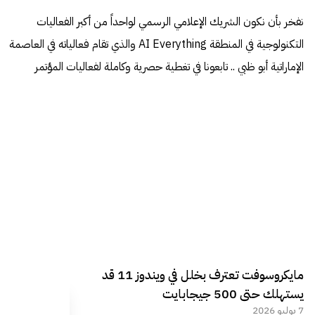
نفخر بأن نكون الشريك الإعلامي الرسمي لواحداً من أكبر الفعاليات
التكنولوجية في المنطقة AI Everything والذي تقام فعالياته في العاصمة
الإماراتية أبو ظبي .. تابعونا في تغطية حصرية وكاملة لفعاليات المؤتمر
مايكروسوفت تعترف بخلل في ويندوز 11 قد
يستهلك حتى 500 جيجابايت
7 يوليو 2026