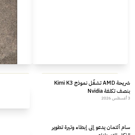
مراجعة شاملة لعملاق الألعاب
استعراض لأ
شريحة AMD تشغّل نموذج Kimi K3
الجديد REDMAGIC 11 AIR
بنصف تكلفة Nvidia
3 أغسطس 2026
سام ألتمان يدعو إلى إبطاء وتيرة تطوير