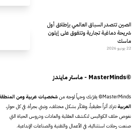
الصين تتصدر السباق العالمي بإطلاق أول
شريحة دماغية تجارية وتتفوق على إيلون
ماسك
22 يونيو 2026
©MasterMinds - ماستر مايندز
MasterMinds© يقرّبك وجهاً لوجه من
شخصيات عربية ومن المنطقة
العربية
تترك أثراً حقيقياً، وتفكّر بشكل مختلف، وتبني بجرأة. في كل حوار،
نغوص خلف الكواليس لنكشف العقلية والعادات ودروس الحياة التي
صنعت رحلات استثنائية، في الأعمال والتقنية والصناعات الإبداعية.