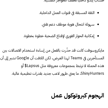
حساب يبدو داخلياً تخفف الحواجز النفسية.
الثقة المسبقة في قنوات العمل الداخلية.
سهولة انتحال هوية موظف دعم تقني.
إمكانية الحوار الفوري لإقناع الضحية خطوة بخطوة.
مايكروسوفت كانت قد حذّرت بالفعل من إساءة استخدام الاتصالات بين
المستأجرين في Teams لهذا الغرض، لكن اللافت أن Google تشير إلى أن
هذه الحملة لا ترتبط بمجموعات معروفة مثل Lapsus$ أو
ShinyHunters، ما يعني ظهور لاعب جديد بقدرات تنظيمية عالية.
الهجوم كبروتوكول عمل