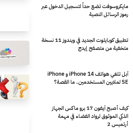
مايكروسوفت تضع حداً لتسجيل الدخول عبر
رموز الرسائل النصية
تطبيق كوبايلوت الجديد في ويندوز 11 نسخة
متخفية من متصفح إيدج
آبل تلغي هواتف iPhone 14 و iPhone
SE لملايين المستخدمين.. ما القصة؟
كيف أصبح آيفون 17 برو ماكس الجهاز
الذكي الموثوق لرواد الفضاء في مهمة
أرتميس 2