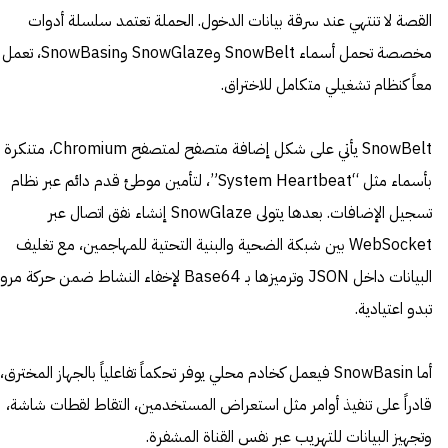
القصة لا تنتهي عند سرقة بيانات الدخول. الحملة تعتمد سلسلة أدوات
مخصصة تحمل أسماء SnowBelt وSnowGlaze وSnowBasin، تعمل
معاً كنظام تشغيلي متكامل للاختراق.
SnowBelt يأتي على شكل إضافة متصفح لمتصفح Chromium، متنكرة
بأسماء مثل “System Heartbeat”، لتأمين موطئ قدم دائم عبر نظام
تسجيل الإضافات. بعدها يتولى SnowGlaze إنشاء نفق اتصال عبر
WebSocket بين شبكة الضحية والبنية التحتية للمهاجمين، مع تغليف
البيانات داخل JSON وترميزها بـ Base64 لإخفاء النشاط ضمن حركة مرو
تبدو اعتيادية.
أما SnowBasin فيعمل كخادم محلي يوفر تحكماً تفاعلياً بالجهاز المخترق،
قادراً على تنفيذ أوامر مثل استعراض المستخدمين، التقاط لقطات شاشة،
وتجهيز البيانات للتهريب عبر نفس القناة المشفرة.