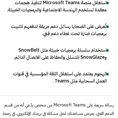
استغلال منصة Microsoft Teams لتنفيذ هجمات
معقدة تستخدم الهندسة الاجتماعية والبرمجيات الخبيثة
.
تُعرض على الضحايا رسائل دعم مزيفة لدفعهم لتثبيت
برمجيات ضارة تحت غطاء دعم فني
.
استخدام سلسلة برمجيات خبيثة مثل SnowBelt
وSnowGlaze للتسلل والحفاظ على الاتصال الدائم
.
الهجوم يعتمد على استغلال الثقة المؤسسية في قنوات
العمل السحابية مثل Teams
.
رسالة سريعة على Microsoft Teams من شخص يدّعي أنه من قسم
الدعم الفني، يعرض مساعدتك لحل مشكلة في بريدك الإلكتروني. في زحمة