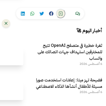
أخبار اليوم 🚀
ثغرة خطيرة في متصفح OpenAI تتيح
للمخترقين استهداف جهات اتصالك على
واتساب
6 أغسطس 2026
فضيحة تهز ميتا: إعلانات استخدمت صورا
مسيئة للأطفال أنشأها الذكاء الاصطناعي
6 أغسطس 2026