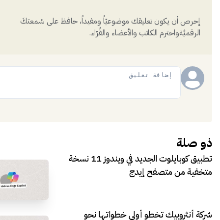
إحرص أن يكون تعليقك موضوعيّاً ومفيداً، حافظ على سُمعتكَ
الرقميَّةواحترم الكاتب والأعضاء والقُرّاء.
إضافة
ذو صلة
تطبيق كوبايلوت الجديد في ويندوز 11 نسخة
متخفية من متصفح إيدج
شركة أنثروبيك تخطو أولى خطواتها نحو