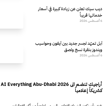
ديب سيك تعلن عن زيادة كبيرة في أسعار
خدماتها قريباً
6 أغسطس 2026
آبل تمهّد لجسر جديد بين آيفون وحواسيب
ويندوز بنقرة نسخ ولصق
6 أغسطس 2026
أراجيك تنضم الى AI Everything Abu-Dhabi 2026
كشريكاً إعلامياً
نفخر بأن نكون الشريك الإعلامي الرسمي لواحداً من أكبر الفعاليات