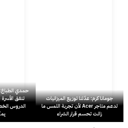
حمدي الطباع: 
جومانا كرم: عدّلنا توزيع الميزانيات
لدعم متاجر Acer لأن تجربة اللمس ما
الدروس الخص
زالت تحسم قرار الشراء
يمك