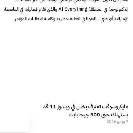
التكنولوجية في المنطقة AI Everything والذي تقام فعالياته في العاصمة
الإماراتية أبو ظبي .. تابعونا في تغطية حصرية وكاملة لفعاليات المؤتمر
مايكروسوفت تعترف بخلل في ويندوز 11 قد
يستهلك حتى 500 جيجابايت
7 يوليو 2026