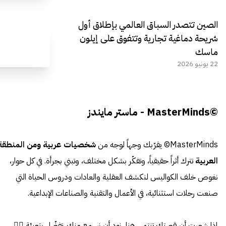
الصين تتصدر السباق العالمي بإطلاق أول
شريحة دماغية تجارية وتتفوق على إيلون
ماسك
22 يونيو 2026
©MasterMinds - ماستر مايندز
MasterMinds© يقرّبك وجهاً لوجه من
شخصيات عربية ومن المنطقة
العربية
تترك أثراً حقيقياً، وتفكّر بشكل مختلف، وتبني بجرأة. في كل حوار،
نغوص خلف الكواليس لنكشف العقلية والعادات ودروس الحياة التي
صنعت رحلات استثنائية، في الأعمال والتقنية والصناعات الإبداعية.
إذا شعرت أن قصتك تنتمي هنا، نود أن نسمع منك. تفضّل بتعبئة 👈🏼