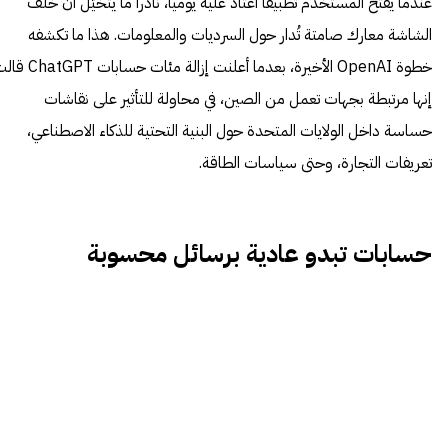
عندما يفتح المستخدم تطبيقاً اعتاد عليه يومياً، نادراً ما يتخيّل أن خلف
الشاشة معارك صامتة تُدار حول السرديات والمعلومات. هذا ما تكشفه
خطوة OpenAI الأخيرة، بعدما أعلنت إزالة مئات حسابات 
إنها مرتبطة بجهات تعمل من الصين، في محاولة للتأثير على نقاشات
حساسة داخل الولايات المتحدة حول البنية التحتية للذكاء الاصطناعي،
تعريفات التجارة، وحتى سياسات الطاقة.
حسابات تبدو عادية برسائل محسوبة