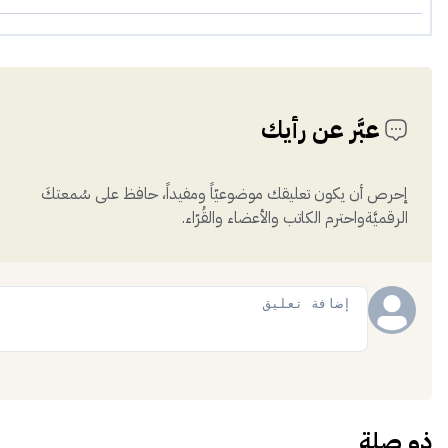
عبَّر عن رأيك
إحرص أن يكون تعليقك موضوعيّاً ومفيداً، حافظ على سُمعتكَ
الرقميَّةواحترم الكاتب والأعضاء والقُرّاء.
إضافة
ذو صلة