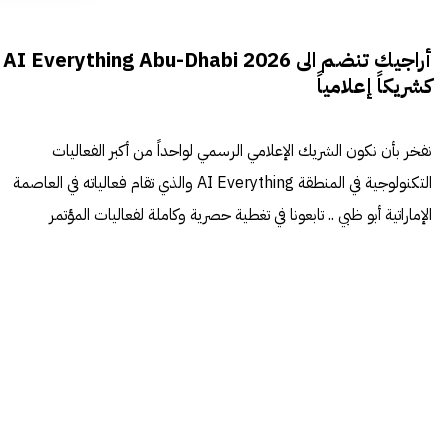
أراجيك تنضم الى AI Everything Abu-Dhabi 2026
كشريكاً إعلامياً
نفخر بأن نكون الشريك الإعلامي الرسمي لواحداً من أكبر الفعاليات
التكنولوجية في المنطقة AI Everything والذي تقام فعالياته في العاصمة
الإماراتية أبو ظبي .. تابعونا في تغطية حصرية وكاملة لفعاليات المؤتمر