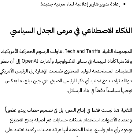
إعادة تدوير تقارير إعلامية لبناء سردية جديدة.
الذكاء الاصطناعي في مرمى الجدل السياسي
المجموعة الثانية، Tech and Tariffs، تناولت الرسوم الجمركية الأمريكية،
وقدّمتها كأداة للهيمنة في سباق التكنولوجيا. وأشارت OpenAI إلى أن 
التعليمات المستخدمة لتوليد المحتوى تضمنت الإشارة إلى الرئيس الأمريكي
دونالد ترامب مع تجنب أي ذكر للرئيس الصيني شي جين بينغ، ما يعكس
توجيهاً سياسياً دقيقاً في بناء الرسائل.
التقنية هنا ليست فقط في إنتاج النص، بل في تصميم خطاب يبدو عضوياً
ومتعدد الأصوات. استخدام شبكات حسابات غير أصيلة يمنح الانطباع
بوجود رأي عام واسع، بينما الحقيقة أنها غرفة عمليات رقمية تعتمد على