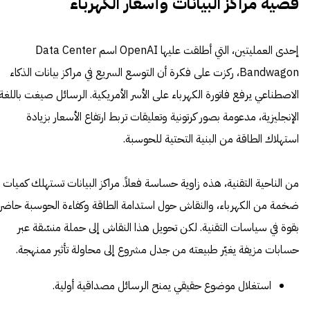
قضية مراكز البيانات وأسعار الكهرباء
إحدى العمليتين، التي أطلقت عليها OpenAI اسم Data Center
Bandwagon، ركزت على فكرة أن التوسع السريع في مراكز بيانات الذكاء
الاصطناعي يرفع فاتورة الكهرباء على الأسر الأمريكية. الرسائل صيغت باللغة
الإنجليزية، مدعومة بصور كرتونية وتعليقات تربط ارتفاع الأسعار بزيادة
استهلاك الطاقة من البنية التحتية للحوسبة.
من الناحية التقنية، هذه زاوية حساسة فعلاً. مراكز البيانات تستهلك كميات
ضخمة من الكهرباء، والنقاش حول استدامة الطاقة وكفاءة الحوسبة حاضر
بقوة في سياسات التقنية. لكن تحويل هذا النقاش إلى حملة منسّقة عبر
حسابات مزيفة يغيّر طبيعته من جدل مشروع إلى محاولة تأثير ممنهجة.
استغلال موضوع حقيقي يمنح الرسائل مصداقية أولية.