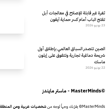
ثغرة غير قابلة للإصلاح في معالجات أبل
تفتح الباب أمام كسر حماية آيفون
23 يونيو 2026
الصين تتصدر السباق العالمي بإطلاق أول
شريحة دماغية تجارية وتتفوق على إيلون
ماسك
22 يونيو 2026
©MasterMinds - ماستر مايندز
MasterMinds© يقرّبك وجهاً لوجه من
شخصيات عربية ومن المنطقة