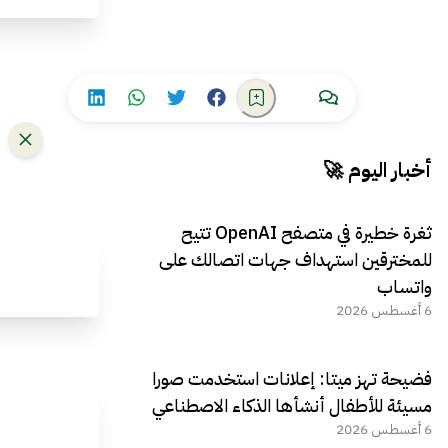
أخبار اليوم 🚀
ثغرة خطيرة في متصفح OpenAI تتيح
للمخترقين استهداف جهات اتصالك على
واتساب
6 أغسطس 2026
فضيحة تهز ميتا: إعلانات استخدمت صورا
مسيئة للأطفال أنشأها الذكاء الاصطناعي
6 أغسطس 2026