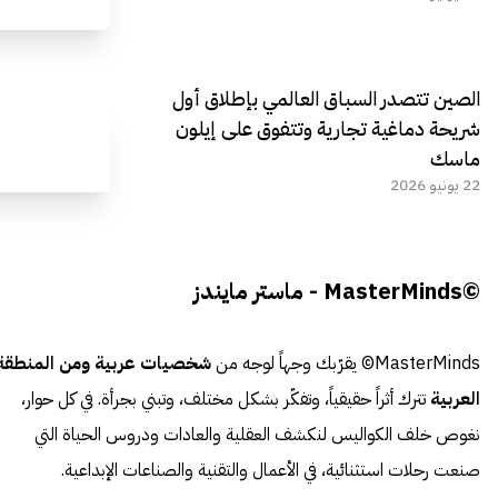
الصين تتصدر السباق العالمي بإطلاق أول
شريحة دماغية تجارية وتتفوق على إيلون
ماسك
22 يونيو 2026
©MasterMinds - ماستر مايندز
MasterMinds© يقرّبك وجهاً لوجه من
شخصيات عربية ومن المنطقة
العربية
تترك أثراً حقيقياً، وتفكّر بشكل مختلف، وتبني بجرأة. في كل حوار،
نغوص خلف الكواليس لنكشف العقلية والعادات ودروس الحياة التي
صنعت رحلات استثنائية، في الأعمال والتقنية والصناعات الإبداعية.