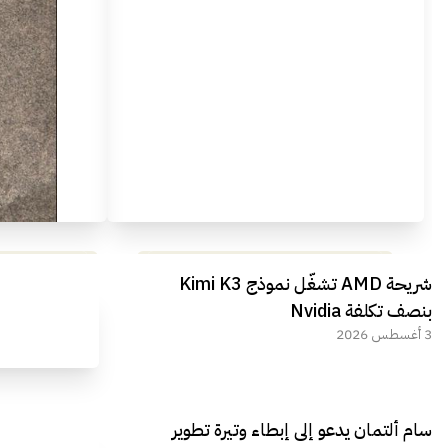
مراجعة شاملة لعملاق الألعاب
استعراض لأ
شريحة AMD تشغّل نموذج Kimi K3
الجديد REDMAGIC 11 AIR
بنصف تكلفة Nvidia
3 أغسطس 2026
سام ألتمان يدعو إلى إبطاء وتيرة تطوير