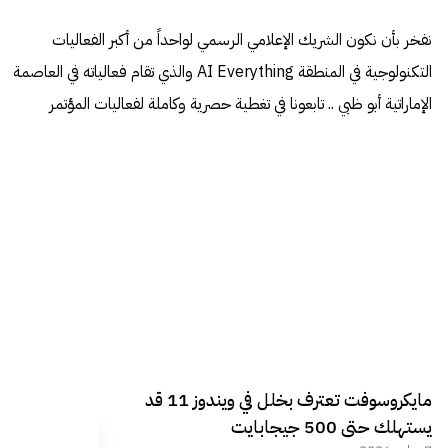
نفخر بأن نكون الشريك الإعلامي الرسمي لواحداً من أكبر الفعاليات
التكنولوجية في المنطقة AI Everything والذي تقام فعالياته في العاصمة
الإماراتية أبو ظبي .. تابعونا في تغطية حصرية وكاملة لفعاليات المؤتمر
مايكروسوفت تعترف بخلل في ويندوز 11 قد
يستهلك حتى 500 جيجابايت