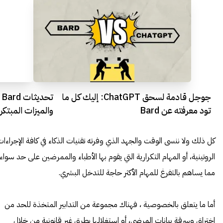
جوجل قادمة لسحق ChatGPT: إليك كل ما
ت
تود معرفته عن Bard
والميزات المبتك
chatgpt؟
كل ذلك ولا ننسى الوقت والجهد الذي وفرته تقنيات الذكاء في كافة الإجراءات
الروتينية، أو المهام التكرارية التي يقوم بها الأطباء والممرضين على حد سواء،
مما يساهم بالتفرغ للمهام الأكثر حاجة للتدخل البشري.
أما ما يتعلق بالخصوصية ، فهناك مجموعة من التدابير المتخذة للحد من
اختراق وسرقة بيانات المرضى، أو استغلالها بطرق غير قانونية من خلال