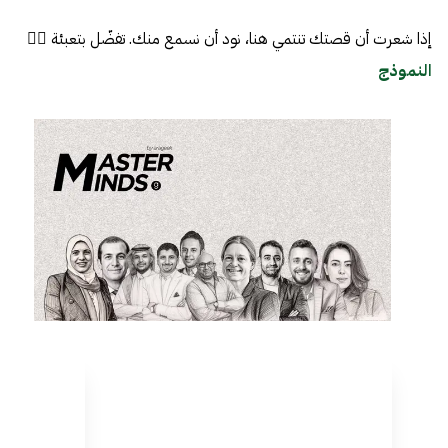
إذا شعرت أن قصتك تنتمي هنا، نود أن نسمع منك. تفضّل بتعبئة 👈🏼
النموذج