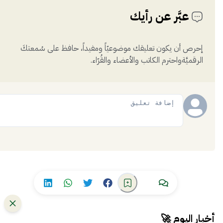
عبَّر عن رأيك
إحرص أن يكون تعليقك موضوعيّاً ومفيداً، حافظ على سُمعتكَ
الرقميَّةواحترم الكاتب والأعضاء والقُرّاء.
إضافة
أخبار اليوم 🚀