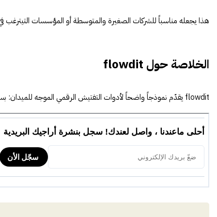
هذا يجعله مناسباً للشركات الصغيرة والمتوسطة أو المؤسسات التيترغب ف
الخلاصة
حول
flowdit
flowdit يقدّم نموذجاً واضحاً لأدوات التفتيش الرقمي الموجه للميدان: بسيط، عملي، وقابل للتوسع إلى حدمعين. نقاط قوته تكمن في سهولة الاستخدام ودعم الأوفلاين، بينما أبرز تحدياته تتعلق بالانتشار، التكلفة عندالتوسع، وحاجة بعض الشركات لتكاملات أعمق