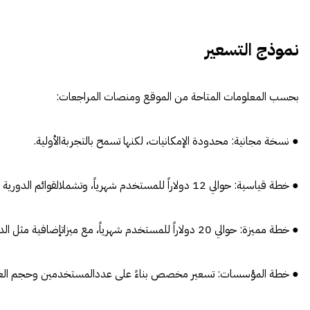
نموذج
التسعير
بحسب المعلومات المتاحة من الموقع ومنصات المراجعات:
● نسخة مجانية: محدودة الإمكانيات، لكنها تسمح بالتجربةالأولية.
● خطة قياسية: حوالي 12 دولاراً للمستخدم شهرياً، وتشملالقوائم الدورية والتقارير.
● خطة مميزة: حوالي 20 دولاراً للمستخدم شهرياً، مع ميزاتإضافية مثل الدخول الموحد (SSO) ومساحة تخزين أكبر.
● خطة المؤسسات: تسعير مخصص بناءً على عددالمستخدمين وحجم العم