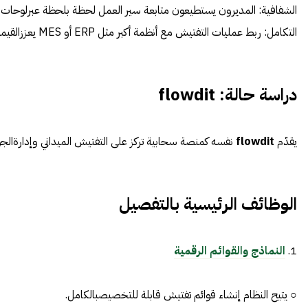
الشفافية: المديرون يستطيعون متابعة سير العمل لحظة بلحظة عبرلوحات ب
التكامل: ربط عمليات التفتيش مع أنظمة أكبر مثل ERP أو MES يعززالقيمة المضافة
دراسة
حالة
:
flowdit
يقدّم
lowdit
f
نفسه كمنصة سحابية تركز على التفتيش الميداني وإدارةالجودة والسلامة. الفكرة الأساسية هي استبدال النماذج الورقية أوملفات Excel المتناثرة بأداة موحدة تدعم الاستخدام ع
الوظائف
الرئيسية
بالتفصيل
1.
النماذج
والقوائم
الرقمية
○ يتيح النظام إنشاء قوائم تفتيش قابلة للتخصيصبالكامل.