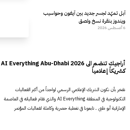
آبل تمهّد لجسر جديد بين آيفون وحواسيب
ويندوز بنقرة نسخ ولصق
6 أغسطس 2026
أراجيك تنضم الى AI Everything Abu-Dhabi 2026
كشريكاً إعلامياً
نفخر بأن نكون الشريك الإعلامي الرسمي لواحداً من أكبر الفعاليات
التكنولوجية في المنطقة AI Everything والذي تقام فعالياته في العاصمة
الإماراتية أبو ظبي .. تابعونا في تغطية حصرية وكاملة لفعاليات المؤتمر