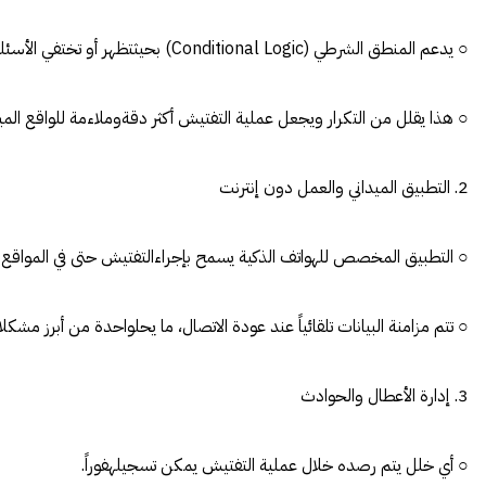
○ يدعم المنطق الشرطي (Conditional Logic) بحيثتظهر أو تختفي الأسئلة بناءً على الإجابات السابقة.
○ هذا يقلل من التكرار ويجعل عملية التفتيش أكثر دقةوملاءمة للواقع الميد
2. التطبيق الميداني والعمل دون إنترنت
○ التطبيق المخصص للهواتف الذكية يسمح بإجراءالتفتيش حتى في المواقع التي 
○ تتم مزامنة البيانات تلقائياً عند عودة الاتصال، ما يحلواحدة من أبرز مشكل
3. إدارة الأعطال والحوادث
○ أي خلل يتم رصده خلال عملية التفتيش يمكن تسجيلهفوراً.