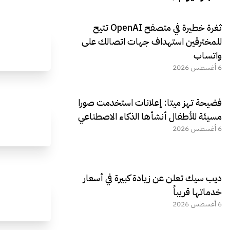
ثغرة خطيرة في متصفح OpenAI تتيح
للمخترقين استهداف جهات اتصالك على
واتساب
6 أغسطس 2026
فضيحة تهز ميتا: إعلانات استخدمت صورا
مسيئة للأطفال أنشأها الذكاء الاصطناعي
6 أغسطس 2026
ديب سيك تعلن عن زيادة كبيرة في أسعار
خدماتها قريباً
6 أغسطس 2026