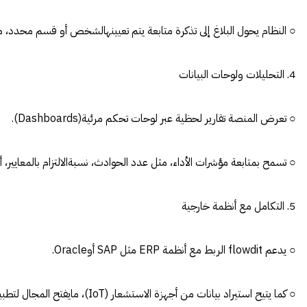
○ النظام يحول البلاغ إلى تذكرة متابعة يتم تعيينهالشخص أو قسم محدد، مع 
4. التحليلات ولوحات البيانات
○ تعرض المنصة تقارير لحظية عبر لوحات تحكم مرئية(Dashboards).
○ تسمح بمتابعة مؤشرات الأداء، مثل عدد الحوادث، نسبةالالتزام بالمعايير، أ
5. التكامل مع أنظمة خارجية
○ يدعم flowdit الربط مع أنظمة ERP مثل SAP أوOracle.
○ كما يتيح استيراد بيانات من أجهزة الاستشعار (IoT)، مايفتح المجال لتطبيقات أكثر تقدماً مثل الصيانة التنبؤية.