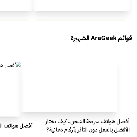
محمد بدوي من Falak Startups
يتحدث الى أراجيك خلال فعاليات Ai
يتحدثان ال
قوائم AraGeek الشهيرة
Egypt
Everything Egypt
أفضل هواتف سريعة الشحن.. كيف تختار
أفضل هواتف التصو
الأفضل بالفعل دون التأثر بأرقام دعائية؟