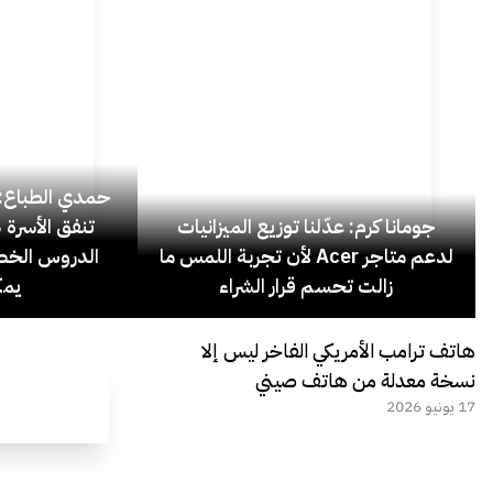
حمدي الطباع: 
جومانا كرم: عدّلنا توزيع الميزانيات
لدعم متاجر Acer لأن تجربة اللمس ما
الدروس الخص
زالت تحسم قرار الشراء
يمك
هاتف ترامب الأمريكي الفاخر ليس إلا
نسخة معدلة من هاتف صيني
17 يونيو 2026