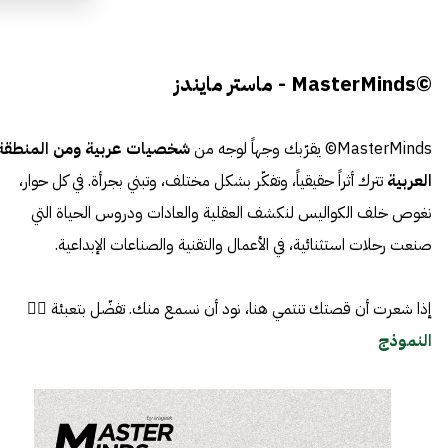
©MasterMinds - ماستر مايندز
MasterMinds© يقرّبك وجهاً لوجه من
شخصيات عربية ومن المنطقة
العربية
تترك أثراً حقيقياً، وتفكّر بشكل مختلف، وتبني بجرأة. في كل حوار،
نغوص خلف الكواليس لنكشف العقلية والعادات ودروس الحياة التي
صنعت رحلات استثنائية، في الأعمال والتقنية والصناعات الإبداعية.
إذا شعرت أن قصتك تنتمي هنا، نود أن نسمع منك. تفضّل بتعبئة 👈🏼
النموذج