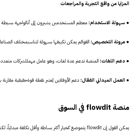
المزايا
من
واقع
التجربة
والمراجعات
●
سهولة
الاستخدام
:
معظم المستخدمين يشيرون إلى أنالواجهة بسيطة و
●
مرونة
التخصيص
:
القوائم يمكن تكييفها بسهولة لتناسبمختلف الصناعا
●
دعم
اللغات
:
المنصة تدعم عدة لغات، وهو عامل مهمللشركات متعددة
●
العمل
الميداني
الفع
ال
:
دعم الأوفلاين يُعتبر نقطة قوةحقيقية مقارنة 
منصة
flowdit
في
السوق
يمكن القول إن flowdit يتموضع كخيار أكثر بساطة وأقل تكلفة مبدئياً، لكنه يفتقر إلى قاعدة مستخدمين واسعة أو تكاملات عميقة جاهزةمسبقاً.