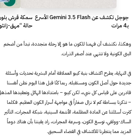
جوجل تكشف عن Gemini 3.5 Flash الأسرع
سمكة قرش بلون
بـ4 مرات
حالة “مهق-زانثوك
وهكذا، نكتشف أن فهمنا للكون ما هو إلا رحلة متجددة، تبدأ من أضخم
البنى الكونية ولا تنتهي عند أصغر الذرات.
في النهاية، يطرح اكتشاف بنية كيبو العملاقة أمام البشرية تحديات وأسئلة
جديدة حول أصل الكون ومستقبله. ربما كنّا قبل هذا اليوم نظن أنفسنا
قادرين على قياس كل شيء، لكن كيبو – بامتدادها الهائل وتعقيدها المذه
– تذكرنا ببساطة كم لا نزال صغاراً في مواجهة أسرار الكون العظيم. فكلما
كثرت أسئلتنا عن المادة المظلمة، الأشعة السينية، شبكة المجرات، التأثير
الساك-وولفي، توسع الكون، وسرعة المجرات، زاد يقيننا بأن هناك دوماً
المزيد مما ينتظرنا للاكتشاف في الفضاء السحيق.