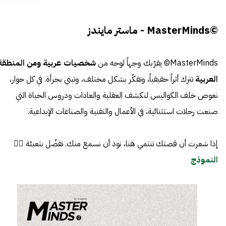
©MasterMinds - ماستر مايندز
MasterMinds© يقرّبك وجهاً لوجه من
شخصيات عربية ومن المنطقة
العربية
تترك أثراً حقيقياً، وتفكّر بشكل مختلف، وتبني بجرأة. في كل حوار،
نغوص خلف الكواليس لنكشف العقلية والعادات ودروس الحياة التي
صنعت رحلات استثنائية، في الأعمال والتقنية والصناعات الإبداعية.
إذا شعرت أن قصتك تنتمي هنا، نود أن نسمع منك. تفضّل بتعبئة 👈🏼
النموذج