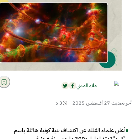
ملاذ المدني
آخر تحديث
27 أغسطس 2025
3
د
أعلن علماء الفلك عن اكتشاف بنية كونية هائلة باسم
"كيبو" تمتد لمليار و300 مليون سنة ضوئية
.