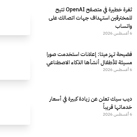
ثغرة خطيرة في متصفح OpenAI تتيح
للمخترقين استهداف جهات اتصالك على
واتساب
6 أغسطس 2026
فضيحة تهز ميتا: إعلانات استخدمت صورا
مسيئة للأطفال أنشأها الذكاء الاصطناعي
6 أغسطس 2026
ديب سيك تعلن عن زيادة كبيرة في أسعار
خدماتها قريباً
6 أغسطس 2026