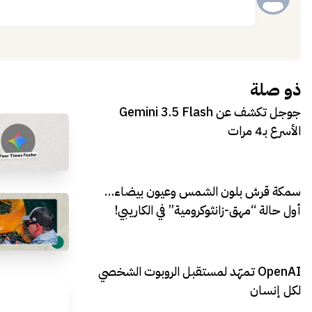
إضافة
ذو صلة
جوجل تكشف عن Gemini 3.5 Flash
الأسرع بـ4 مرات
سمكة قرش بلون الشمس وعيون بيضاء…
أول حالة “مهق-زانثوكرومية” في الكاريبي!
OpenAI تمهّد لمستقبل الروبوت الشخصي
لكل إنسان