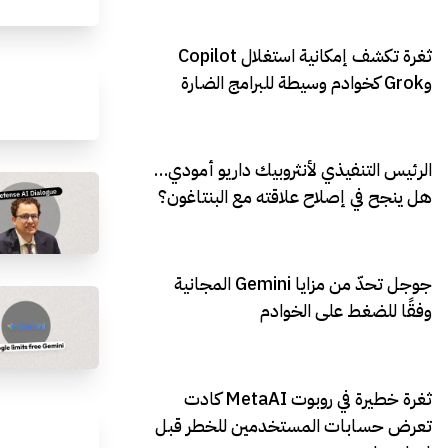
ثغرة تكشف إمكانية استغلال Copilot
وGrok كخوادم وسيطة للبرامج الضارة
الرئيس التنفيذي لأنثروبيك داريو أمودي…
هل ينجح في إصلاح علاقته مع البنتاغون؟
جوجل تحدّ من مزايا Gemini المجانية
وفقًا للضغط على الخوادم
ثغرة خطيرة في روبوت MetaAI كادت
تعرض حسابات المستخدمين للخطر قبل