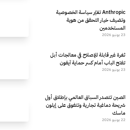
Anthropic تغيّر سياسة الخصوصية
وتضيف خيار التحقق من هوية
المستخدمين
23 يونيو 2026
ثغرة غير قابلة للإصلاح في معالجات أبل
تفتح الباب أمام كسر حماية آيفون
23 يونيو 2026
الصين تتصدر السباق العالمي بإطلاق أول
شريحة دماغية تجارية وتتفوق على إيلون
ماسك
22 يونيو 2026