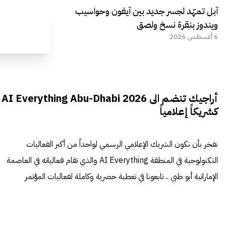
آبل تمهّد لجسر جديد بين آيفون وحواسيب
ويندوز بنقرة نسخ ولصق
6 أغسطس 2026
أراجيك تنضم الى AI Everything Abu-Dhabi 2026
كشريكاً إعلامياً
نفخر بأن نكون الشريك الإعلامي الرسمي لواحداً من أكبر الفعاليات
التكنولوجية في المنطقة AI Everything والذي تقام فعالياته في العاصمة
الإماراتية أبو ظبي .. تابعونا في تغطية حصرية وكاملة لفعاليات المؤتمر