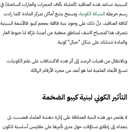
السينية. تساعد هذه العناقيد (المليئة بآلاف المجرات والغازات الساخنة) في
رسم خريطة
الشبكة الكونية
، وتسمح بتتبع أماكن تمركز المادة. كلما زادت
كثافة العناقيد، دلّ ذلك على وجود بنية فائقة بحجم كيبو. فالأشعة السينية
تتصرف هنا كمصباح كاشف لمناطق مخفية عن أعيننا، تاركة لنا خيوط الغاز
والمادة تتشابك على شكل "حبال" كونية.
وبالانتقال من تقنيات الرصد إلى أثر هذه الاكتشافات على علم الكونيات،
تتسع الأبعاد العلمية لما هو أبعد من مجرد الأرقام الهائلة.
التأثير الكوني لبنية كيبو الضخمة
لا يقتصر دور هذه البنية العملاقة على إثارة دهشة العلماء فحسب، بل
يتعداه إلى إطلاق تساؤلات حول مدى تأثيرها على مقاييس أساسية للكون