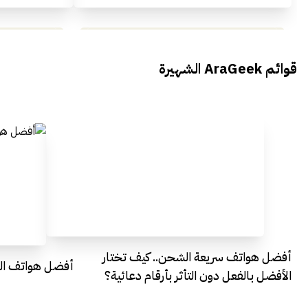
محمد بدوي من Falak Startups
يتحدث الى أراجيك خلال فعاليات Ai
يتحدثان ال
قوائم AraGeek الشهيرة
Egypt
Everything Egypt
أفضل هواتف سريعة الشحن.. كيف تختار
أفضل هواتف التصو
الأفضل بالفعل دون التأثر بأرقام دعائية؟