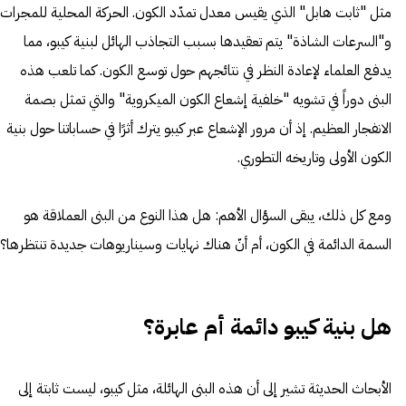
مثل "ثابت هابل" الذي يقيس معدل تمدّد الكون. الحركة المحلية للمجرات
و"السرعات الشاذة" يتم تعقيدها بسبب التجاذب الهائل لبنية كيبو، مما
يدفع العلماء لإعادة النظر في نتائجهم حول توسع الكون. كما تلعب هذه
البنى دوراً في تشويه "خلفية إشعاع الكون الميكروية" والتي تمثل بصمة
الانفجار العظيم. إذ أن مرور الإشعاع عبر كيبو يترك أثرًا في حساباتنا حول بنية
الكون الأولى وتاريخه التطوري.
ومع كل ذلك، يبقى السؤال الأهم: هل هذا النوع من البنى العملاقة هو
السمة الدائمة في الكون، أم أنّ هناك نهايات وسيناريوهات جديدة تنتظرها؟
هل بنية كيبو دائمة أم عابرة؟
الأبحاث الحديثة تشير إلى أن هذه البنى الهائلة، مثل كيبو، ليست ثابتة إلى