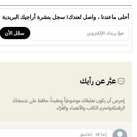
عبَّر عن رأيك
إحرص أن يكون تعليقك موضوعيّاً ومفيداً، حافظ على سُمعتكَ
الرقميَّةواحترم الكاتب والأعضاء والقُرّاء.