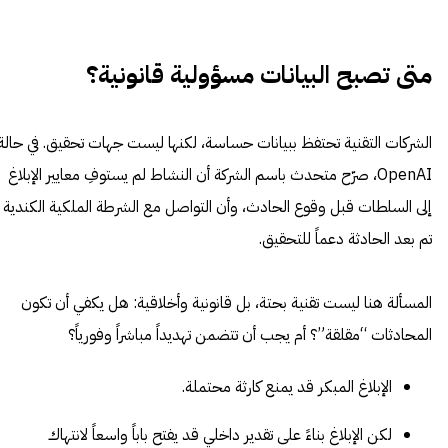
متى تصبح البيانات مسؤولية قانونية؟
الشركات التقنية تحتفظ ببيانات حساسة، لكنها ليست جهات تحقيق. في حالة
OpenAI، صرّح متحدث باسم الشركة أن النشاط لم يستوفِ معايير الإبلاغ
إلى السلطات قبل وقوع الحادث، وأن التواصل مع الشرطة الملكية الكندية
تم بعد الحادثة دعماً للتحقيق.
المسألة هنا ليست تقنية بحتة، بل قانونية وأخلاقية: هل يكفي أن تكون
المحادثات “مقلقة”؟ أم يجب أن تتضمن تهديداً مباشراً وفورياً؟
الإبلاغ المبكر قد يمنع كارثة محتملة.
لكن الإبلاغ بناءً على تقدير داخلي قد يفتح باباً واسعاً لانتهاك