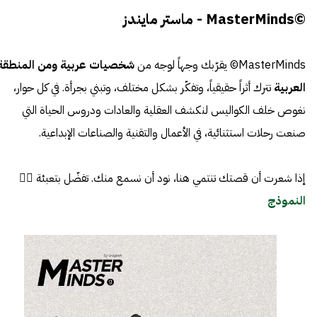
©MasterMinds - ماستر مايندز
MasterMinds© يقرّبك وجهاً لوجه من
شخصيات عربية ومن المنطقة
العربية
تترك أثراً حقيقياً، وتفكّر بشكل مختلف، وتبني بجرأة. في كل حوار،
نغوص خلف الكواليس لنكشف العقلية والعادات ودروس الحياة التي
صنعت رحلات استثنائية، في الأعمال والتقنية والصناعات الإبداعية.
إذا شعرت أن قصتك تنتمي هنا، نود أن نسمع منك. تفضّل بتعبئة 👈🏼
النموذج