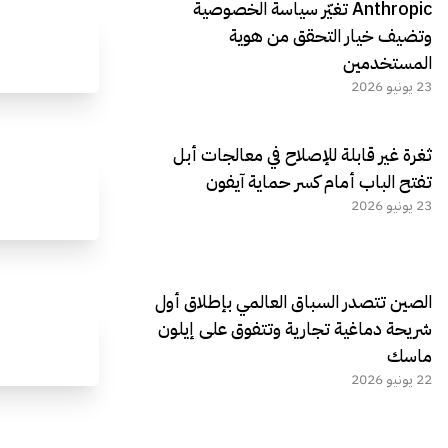
Anthropic تغيّر سياسة الخصوصية
وتضيف خيار التحقق من هوية
المستخدمين
23 يونيو 2026
ثغرة غير قابلة للإصلاح في معالجات أبل
تفتح الباب أمام كسر حماية آيفون
23 يونيو 2026
الصين تتصدر السباق العالمي بإطلاق أول
شريحة دماغية تجارية وتتفوق على إيلون
ماسك
22 يونيو 2026