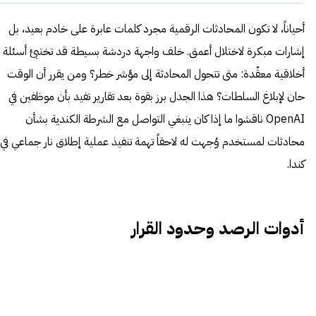
أحياناً، لا تكون المحادثات الرقمية مجرد كلمات عابرة على خادم بعيد، بل
إشارات مبكرة لاختلال أعمق. خلف واجهة دردشة بسيطة قد تختبئ أسئلة
أخلاقية معقّدة: متى تتحول المحادثة إلى مؤشر خطر؟ ومن يقرر أن الوقت
حان لإبلاغ السلطات؟ هذا الجدل برز بقوة بعد تقارير تفيد بأن موظفين في
OpenAI ناقشوا ما إذا كان ينبغي التواصل مع الشرطة الكندية بشأن
محادثات لمستخدم وُجهت له لاحقاً تهمة تنفيذ عملية إطلاق نار جماعي في
كندا.
أدوات الرصد وحدود القرار