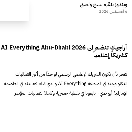
ويندوز بنقرة نسخ ولصق
6 أغسطس 2026
أراجيك تنضم الى AI Everything Abu-Dhabi 2026
كشريكاً إعلامياً
نفخر بأن نكون الشريك الإعلامي الرسمي لواحداً من أكبر الفعاليات
التكنولوجية في المنطقة AI Everything والذي تقام فعالياته في العاصمة
الإماراتية أبو ظبي .. تابعونا في تغطية حصرية وكاملة لفعاليات المؤتمر