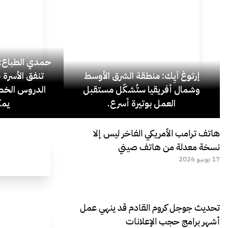
حمدي الطباع: 
إرتوغ آيِك: منطقة الشرق الأوسط
وشمال أفريقيا ستُشكّل مستقبل
الدروس الخص
العمل بوتيرة أسرع.
يمك
هاتف ترامب الأمريكي الفاخر ليس إلا
نسخة معدلة من هاتف صيني
17 يونيو 2026
تحديث جوجل كروم القادم قد ينهي عمل
أشهر برامج حجب الإعلانات