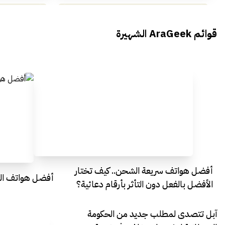
محمد بدوي من Falak Startups
يتحدث الى أراجيك خلال فعاليات Ai
يتحدثان ال
قوائم AraGeek الشهيرة
Egypt
Everything Egypt
أفضل هواتف سريعة الشحن.. كيف تختار
أفضل هواتف التصو
الأفضل بالفعل دون التأثر بأرقام دعائية؟
آبل تتصدى لمطلب جديد من الحكومة