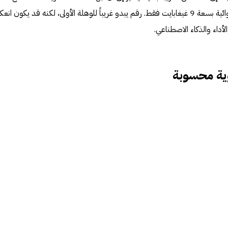
iPhone 18، عبر تزويده بذاكرة عشوائية بسعة 9 غيغابايت فقط. رقم يبدو غريباً للوهلة الأولى، لكنه قد يكون ان
أداء والذكاء الاصطناعي.