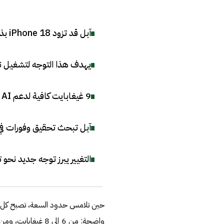
آبل قد تزود iPhone 18 بذاكرة عشوائية 9 غيغابايت لتحقيق توازن بين الكلفة والأداء
يهدف هذا التوجه لتشغيل ن
9 غيغابايت كافية لدعم AI بكفاءة دون رفع التكاليف كما يفعل 12 غيغابايت
آبل تبحث تحقيق وفورات في 
التغيير يبرز توجه جديد نحو
حين تلامس حدود السعة، تصبح كل زياد