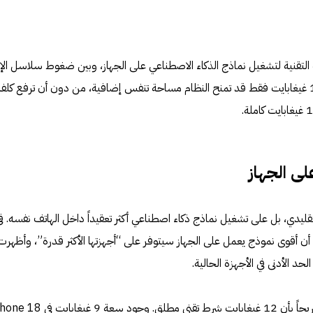
لتقنية لتشغيل نماذج الذكاء الاصطناعي على الجهاز، وبين ضغوط سلاسل الإ
وارتفاع أسعار DRAM عالمياً. زيادة 1 غيغابايت فقط قد تمنح النظام مساحة تنفس إضافية، من دون أن ترفع كلف
ى الجهاز
قليدي، بل على تشغيل نماذج ذكاء اصطناعي أكثر تعقيداً داخل الهاتف نفسه. ف
ت آبل إلى أن أقوى نموذج يعمل على الجهاز سيتوفر على “أجهزتها الأكثر قدرة”، وأظهرت
لكن هذه الإشارة لم تكن تصريحاً صريحاً بأن 12 غيغابايت شرط تقني مطلق. وجود سعة 9 غيغ