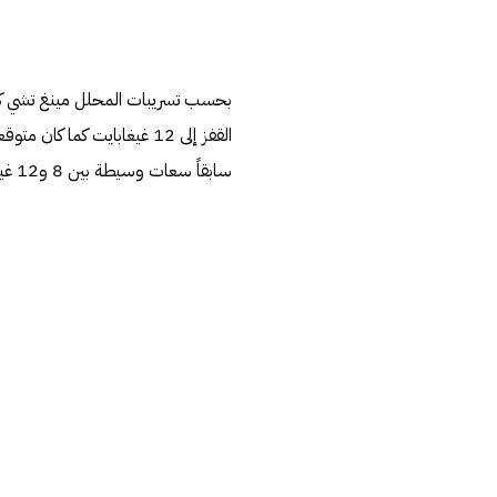
القفز إلى 12 غيغابايت كما 
سابقاً سعات وسيطة بين 8 و12 غيغابايت في شرائحها من فئة A أو حتى في معالجاتها من سلسلة M.