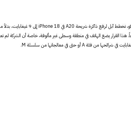
بحسب تسريبات المحلل مينغ تشي كو، تخطط آبل لرفع ذاكرة شريحة A20 في iPhone 18 إلى 9 غيغابايت، 
كان متوقعاً. هذا القرار يضع الهاتف في منطقة وسطى غير مألوفة، خاصة أن الشركة لم تع