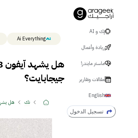
تٍك و AI
Ai Everything
ريادة وأعمال
ماستر مايندز!
جيجابايت؟
مقالات وتقارير
English
تك
هل يشهد آيفون 18 أغرب تنازل تق
تسجيل الدخول