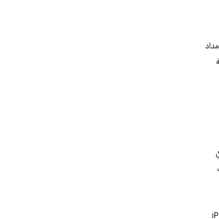
مداد
ة
ي
ابايت في iPhone 18