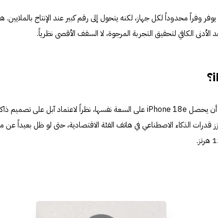
اء بـ9 غيغابايت بدلاً من 12 قد يوفر وفراً محدوداً لكل جهاز، لكنه يتحول إلى رقم كبير عند الإنتاج بالملايين. ه
 الأدنى الكافي لتحقيق التجربة المرجوة، لا السقف الأقصى نظرياً.
إذا صحت المعلومات، فمن المرجح أن يحصل iPhone 18e على السعة نفسها، نظراً لاعتماد آبل على تصميم ذا
قدرات الذكاء الاصطناعي في هاتف الفئة الاقتصادية، حتى لو ظل بعيداً عن م