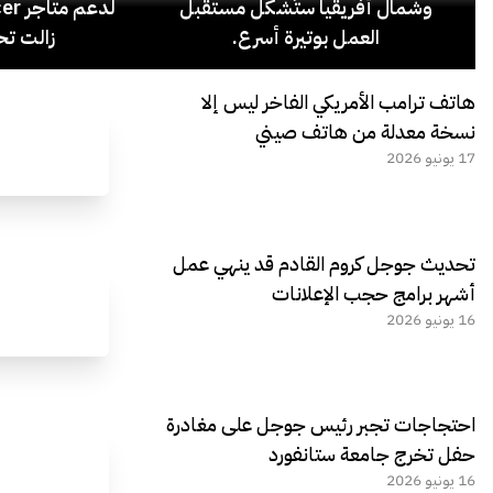
وشمال أفريقيا ستُشكّل مستقبل
العمل بوتيرة أسرع.
زالت تح
هاتف ترامب الأمريكي الفاخر ليس إلا
نسخة معدلة من هاتف صيني
17 يونيو 2026
تحديث جوجل كروم القادم قد ينهي عمل
أشهر برامج حجب الإعلانات
16 يونيو 2026
احتجاجات تجبر رئيس جوجل على مغادرة
حفل تخرج جامعة ستانفورد
16 يونيو 2026