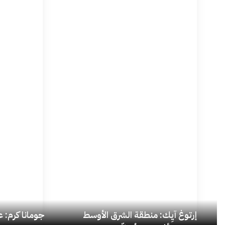
إرتوغ آيِك: منطقة الشرق الأوسط
جومانا كرم: عد