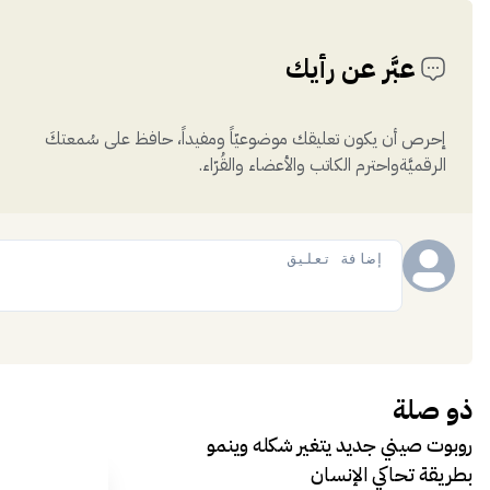
عبَّر عن رأيك
إحرص أن يكون تعليقك موضوعيّاً ومفيداً، حافظ على سُمعتكَ
الرقميَّةواحترم الكاتب والأعضاء والقُرّاء.
إضافة
ذو صلة
روبوت صيني جديد يتغير شكله وينمو
بطريقة تحاكي الإنسان