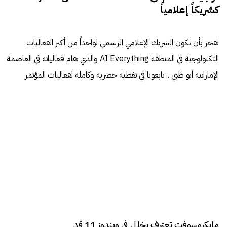
كشريكاً إعلامياً
نفخر بأن نكون الشريك الإعلامي الرسمي لواحداً من أكبر الفعاليات
التكنولوجية في المنطقة AI Everything والذي تقام فعالياته في العاصمة
الإماراتية أبو ظبي .. تابعونا في تغطية حصرية وكاملة لفعاليات المؤتمر
مايكروسوفت تعترف بخلل في ويندوز 11 قد