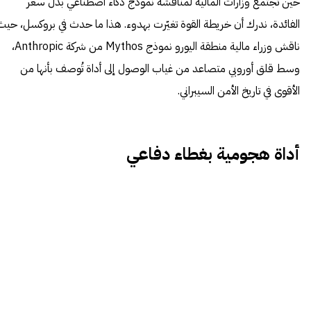
حين تجتمع وزارات المالية لمناقشة نموذج ذكاء اصطناعي بدل سعر
الفائدة، ندرك أن خريطة القوة تغيّرت بهدوء. هذا ما حدث في بروكسل، حيث
ناقش وزراء مالية منطقة اليورو نموذج Mythos من شركة Anthropic،
وسط قلق أوروبي متصاعد من غياب الوصول إلى أداة تُوصف بأنها من
الأقوى في تاريخ الأمن السيبراني.
أداة هجومية بغطاء دفاعي