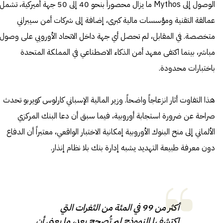
الوصول إلى Mythos ما يزال محصوراً بنحو 40 إلى 50 جهة أميركية، تشمل
عمالقة التقنية ومؤسسات مالية كبرى، إضافة إلى شركات أمن سيبراني
متخصصة. في المقابل، لم تحصل أي جهة داخل الاتحاد الأوروبي على وصول
مباشر، بينما اكتفى معهد أمن الذكاء الاصطناعي في المملكة المتحدة
باختبارات محدودة.
هذا التفاوت أثار انزعاجاً واضحاً. وزير المالية الإسباني كارلوس كويربو تحدث
صراحة عن ضرورة استجابة أوروبية، فيما سبق أن دعا البنك المركزي
الألماني إلى منح البنوك الأوروبية إمكانية الاختبار الواقعي، معتبراً أن الدفاع
دون معرفة طبيعة التهديد يشبه إدارة بنك بلا نظام إنذار.
أكثر من 99 في المئة من الثغرات التي
اكتشفها النموذج لم تُصحح بعد، ما يعني أن