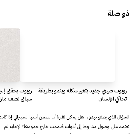
ذو صلة
روبوت صيني جديد يتغير شكله وينمو بطريقة
روبوت يحقق إنجاز
تحاكي الإنسان
سباق نصف مارا
السؤال الذي يطفو بهدوء: هل يمكن لقارة أن تضمن أمنها السيبراني إذا كانت
تعتمد على وصول مشروط إلى أدوات صُممت خارج حدودها؟ الإجابة لم