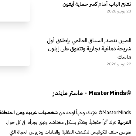
تفتح الباب أمام كسر حماية آيفون
23 يونيو 2026
الصين تتصدر السباق العالمي بإطلاق أول
شريحة دماغية تجارية وتتفوق على إيلون
ماسك
22 يونيو 2026
©MasterMinds - ماستر مايندز
MasterMinds© يقرّبك وجهاً لوجه من
شخصيات عربية ومن المنطقة
العربية
تترك أثراً حقيقياً، وتفكّر بشكل مختلف، وتبني بجرأة. في كل حوار،
نغوص خلف الكواليس لنكشف العقلية والعادات ودروس الحياة التي