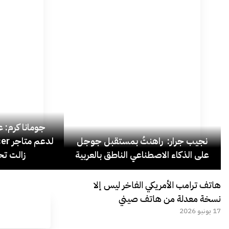
جومانا كرم: عد
نجيب جرار: راهنتُ بمستقبل جوجل
على الذكاء الاصطناعي الناطق بالعربية
زالت تح
هاتف ترامب الأمريكي الفاخر ليس إلا
نسخة معدلة من هاتف صيني
17 يونيو 2026