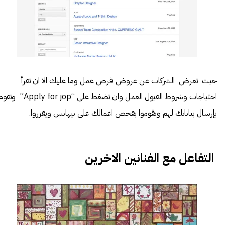
حيث تعرض الشركات عن عروض فرص عمل وما عليك الا ان تقرأ
احتياجات وشروط القيول العمل وان تضغط على “Apply for jop” وت
بإرسال بياناتك لهم ويقوموا بفحص اعمالك على بيهانس ويقرروا.
التفاعل مع الفنانين الاخرين