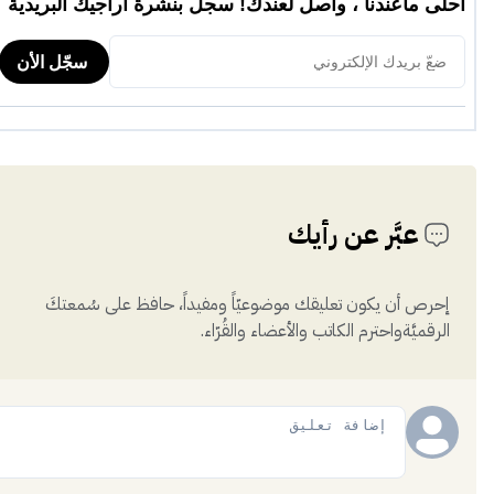
عبَّر عن رأيك
إحرص أن يكون تعليقك موضوعيّاً ومفيداً، حافظ على سُمعتكَ
الرقميَّةواحترم الكاتب والأعضاء والقُرّاء.
إضافة