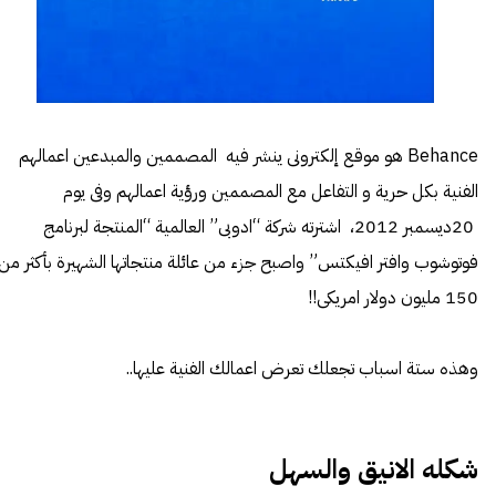
Behance هو موقع إلكترونى ينشر فيه المصممين والمبدعين اعمالهم
الفنية بكل حرية و التفاعل مع المصممين ورؤية اعمالهم وفى يوم
20ديسمبر 2012، اشترته شركة “ادوبى” العالمية “المنتجة لبرنامج
فوتوشوب وافتر افيكتس” واصبح جزء من عائلة منتجاتها الشهيرة بأكثر من
150 مليون دولار امريكى!!
وهذه ستة اسباب تجعلك تعرض اعمالك الفنية عليها..
شكله الانيق والسهل