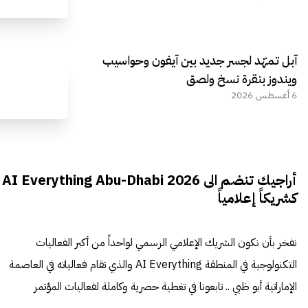
آبل تمهّد لجسر جديد بين آيفون وحواسيب
ويندوز بنقرة نسخ ولصق
6 أغسطس 2026
أراجيك تنضم الى AI Everything Abu-Dhabi 2026
كشريكاً إعلامياً
نفخر بأن نكون الشريك الإعلامي الرسمي لواحداً من أكبر الفعاليات
التكنولوجية في المنطقة AI Everything والذي تقام فعالياته في العاصمة
الإماراتية أبو ظبي .. تابعونا في تغطية حصرية وكاملة لفعاليات المؤتمر