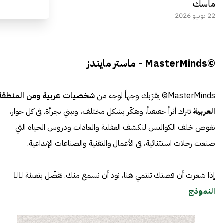
ماسك
22 يونيو 2026
©MasterMinds - ماستر مايندز
MasterMinds© يقرّبك وجهاً لوجه من
شخصيات عربية ومن المنطقة
العربية
تترك أثراً حقيقياً، وتفكّر بشكل مختلف، وتبني بجرأة. في كل حوار،
نغوص خلف الكواليس لنكشف العقلية والعادات ودروس الحياة التي
صنعت رحلات استثنائية، في الأعمال والتقنية والصناعات الإبداعية.
إذا شعرت أن قصتك تنتمي هنا، نود أن نسمع منك. تفضّل بتعبئة 👈🏼
النموذج