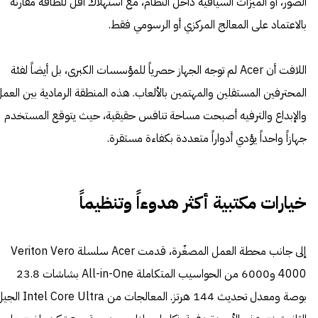
الصور، أو الميزات السياقية داخل النظام، مع استهلاك أقل للطاقة مقارنة
بالاعتماد على المعالج المركزي أو الرسومي فقط.
اللافت أن Acer لم توجه الجهاز حصرياً للمؤسسات الكبرى، بل أيضاً لفئة
المحترفين المستقلين والمهتمين بالألعاب. هذه المنطقة الرمادية بين العم
والإبداع والترفيه أصبحت مساحة تنافس حقيقية، حيث يتوقع المستخدم
جهازاً واحداً يؤدي أدواراً متعددة بكفاءة مستقرة.
خيارات مكتبية أكثر هدوءاً وتنظيماً
إلى جانب محطة العمل المصغّرة، قدمت Acer سلسلة Veriton Vero
4000 و6000 من الحواسيب المتكاملة All-in-One بشاشات 23.8
بوصة ومعدل تحديث 144 هرتز. المعالجات من el Core Ultra