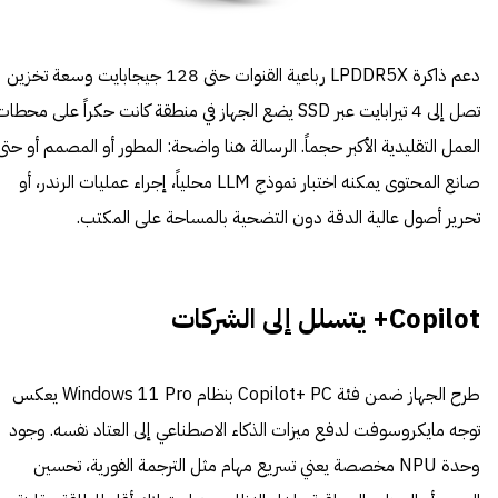
دعم ذاكرة LPDDR5X رباعية القنوات حتى 128 جيجابايت وسعة تخزين
تصل إلى 4 تيرابايت عبر SSD يضع الجهاز في منطقة كانت حكراً على محطا
العمل التقليدية الأكبر حجماً. الرسالة هنا واضحة: المطور أو المصمم أو حتى
صانع المحتوى يمكنه اختبار نموذج LLM محلياً، إجراء عمليات الرندر، أو
تحرير أصول عالية الدقة دون التضحية بالمساحة على المكتب.
Copilot+ يتسلل إلى الشركات
طرح الجهاز ضمن فئة Copilot+ PC بنظام Windows 11 Pro يعكس
توجه مايكروسوفت لدفع ميزات الذكاء الاصطناعي إلى العتاد نفسه. وجود
وحدة NPU مخصصة يعني تسريع مهام مثل الترجمة الفورية، تحسين