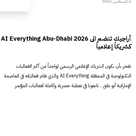
6 أغسطس 2026
أراجيك تنضم الى AI Everything Abu-Dhabi 2026
كشريكاً إعلامياً
نفخر بأن نكون الشريك الإعلامي الرسمي لواحداً من أكبر الفعاليات
التكنولوجية في المنطقة AI Everything والذي تقام فعالياته في العاصمة
الإماراتية أبو ظبي .. تابعونا في تغطية حصرية وكاملة لفعاليات المؤتمر