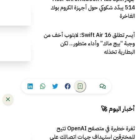
514 يبدّد شكوكي حول أجهزة الكروم بوك
الفاخرة
أيسر تطلق Swift Air 16: لابتوب أخف من
وجبة “بيج ماك” وأداء متطور… لكن
البطارية تخذله
أخبار اليوم 🚀
ثغرة خطيرة في متصفح OpenAI تتيح
للمخترقين استهداف جهات اتصالك على