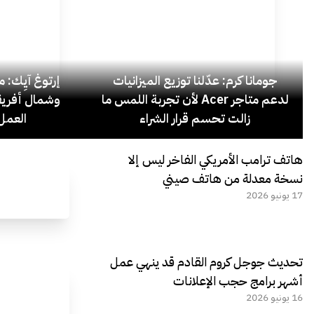
جومانا كرم: عدّلنا توزيع الميزانيات
إرتوغ آيِك: 
لدعم متاجر Acer لأن تجربة اللمس ما
وشمال أفريق
زالت تحسم قرار الشراء
العمل 
هاتف ترامب الأمريكي الفاخر ليس إلا
نسخة معدلة من هاتف صيني
17 يونيو 2026
تحديث جوجل كروم القادم قد ينهي عمل
أشهر برامج حجب الإعلانات
16 يونيو 2026