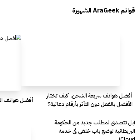
يتحدث الى أراجيك خلال فعاليات Ai
يتحدثان ال
قوائم AraGeek الشهيرة
Egypt
Everything Egypt
أفضل هواتف سريعة الشحن.. كيف تختار
أفضل هواتف التصو
الأفضل بالفعل دون التأثر بأرقام دعائية؟
آبل تتصدى لمطلب جديد من الحكومة
البريطانية لوضع باب خلفي في خدمة
iCloud