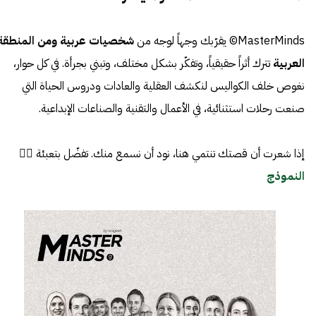
MasterMinds© يقرّبك وجهاً لوجه من
شخصيات عربية ومن المنطقة
العربية
تترك أثراً حقيقياً، وتفكّر بشكل مختلف، وتبني بجرأة. في كل حوار،
نغوص خلف الكواليس لنكشف العقلية والعادات ودروس الحياة التي
صنعت رحلات استثنائية، في الأعمال والتقنية والصناعات الإبداعية.
إذا شعرت أن قصتك تنتمي هنا، نود أن نسمع منك. تفضّل بتعبئة 👈🏼
النموذج