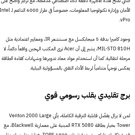
الثاني تمنح هذه الأجهزة دفعة ذكاء اصطناعي مدمجة، مع تركيز واضح على
الأمان وإدارة تكنولوجيا المعلومات، خصوصاً في طراز 6000 الداعم لـ l
vPro.
وجود كاميرا بدقة 5 ميجابكسل مع مستشعر IR، ومعايير اعتمادية مثل
MIL-STD 810H، يشير إلى أن Acer ترى المكتب الهجين واقعاً دائماً، لا
مرحلة انتقالية. كما أن استخدام مواد معاد تدويرها وشهادات كفاءة الطاقة
يعكس توجهاً متنامياً لربط الأداء التقني بالمسؤولية البيئية.
برج تقليدي بقلب رسومي قوي
لمن لا يزال يفضّل قابلية الترقية الكاملة، يأتي Veriton 2000 Large
Tower بخيار بطاقة RTX 5080 المبنية على معمارية Blackwell، مع