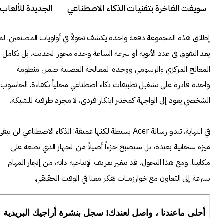
سويفت الفاخرة بتقنيات الذكاء الاصطناعي
ومعالجات إنتل كور ألترا المتقدمة خلال
Series 3 خلال فعاليات CES 2026
فعاليات CES 2026
إطلاق هذه المجموعة دفعة واحدة يكشف تحولاً في أولويات المصنعين. لم
يعد التفوق في عدد الأنوية أو سرعة الساعة وحده محور الحديث، بل تكامل
المعالج المركزي والرسومي ووحدة المعالجة العصبية ضمن منظومة
واحدة قادرة على تشغيل تطبيقات ذكاء اصطناعي محلياً بكفاءة. الحاسوب
الشخصي يعود إلى الواجهة كمختبر ابتكار فردي، لا مجرد طرفية للشبكة.
في النهاية، تبدو رسالة Acer بسيطة لكنها عميقة: الذكاء الاصطناعي لن يبق
ميزة سحابية بعيدة، بل سيصبح جزءاً أصيلاً من الجهاز الذي نضعه على
مكاتبنا. ومع هذا التحول، قد يتغير تعريف الإنتاجية ذاته، من إنجاز المهام
بسرعة إلى التعاون مع خوارزميات تفكر معنا في الوقت الحقيقي.