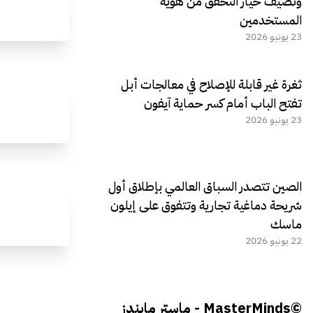
وتضيف خيار التحقق من هوية
المستخدمين
23 يونيو 2026
ثغرة غير قابلة للإصلاح في معالجات أبل
تفتح الباب أمام كسر حماية آيفون
23 يونيو 2026
الصين تتصدر السباق العالمي بإطلاق أول
شريحة دماغية تجارية وتتفوق على إيلون
ماسك
22 يونيو 2026
©MasterMinds - ماستر مايندز