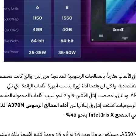
 في الألعاب مقارنةً بالمعالجات الرسومية المدمجة من إنتل، والتي كانت مخص
صادية، ولكن لن يقدما أداءً ثوريًا يناسب أجهزة الألعاب الرائدة التي تأتي
بمعالجات رسومية من إنفيديا أو AMD. وبالتالي، خصصت إنتل الفئتين 5 و 7 لحواسيب الألعاب المحمولة المق
لرسوميات. كشفت إنتل في إعلانها عن
أداء المعالج الرسومي 0M
Intel بنحو 40%
.
ستضم الفئة 5 معالجًا واحدًا، وهو A550M، وسيكون مزودًا بعدد 16 نواةً و 16 وحدةً لتتبع الأشعة بذ