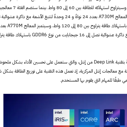
تبلغ 8 جيجابايت من نوع GDDR6، وسيتراوح استهلاكه للطاقة بين 60 إلى 80 واط. بينما 
وهما A730M وA770M. سيتميز المعالج A730M بعدد 24 نواةً و 24 وحدةً لتتبع الأشعة مع ذاكرة ع
إلى 12 جيجابايت من نوع GDDR6 باستهلاك طاقة يتراوح بين 80 إلى 120 واط، وسيتميز
32 نواةً و32 وحدةً لتتبع الأشعة مع ذاكرة عشوائية تصل إلى 16 جيجابايت من نوع GDDR6 باستهل
ستكون هذه المعالجات أيضًا مزودةً بتقنية Deep Link من إنتل، والتي ستعمل على تحسين الأداء بشكل ملحو
مع معالجات إنتل المركزية، إذ تعمل هذه التقنية على توزيع الطاقة بشكل ذ
ي طبقًا للمهام التي يقوم بها المستخدم.