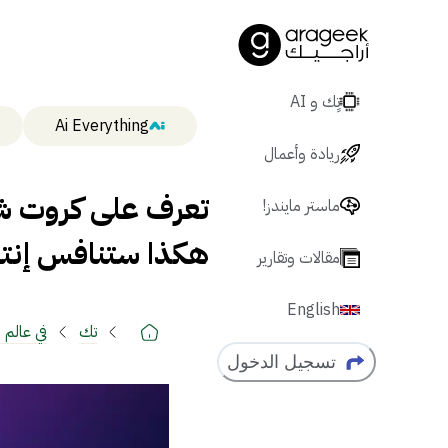
تٍك و AI
Ai Everything
ريادة وأعمال
ماستر مايندز!
هكذا ستنافس إنتل كل
مقالات وتقارير
English
تك
في عالم
الكمبيوتر
تسجيل الدخول