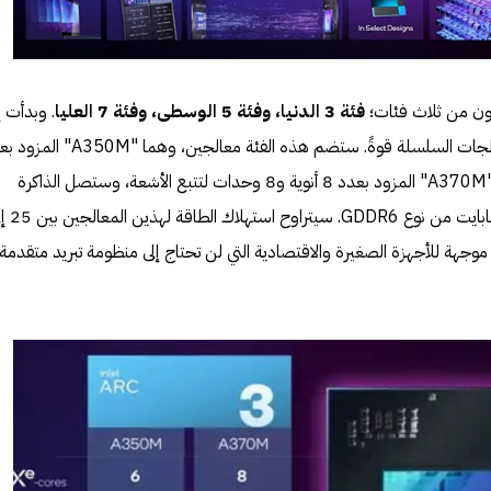
ن من ثلاث فئات؛
فئة 3 الدنيا، وفئة 5 الوسطى، وفئة 7 العليا
. وبدأت إ
بإطلاق الفئة 3 التي ستمثل أقل معالجات السلسلة قوةً. ستضم هذه الفئة معالجين، وهما
6 أنوية و 6 وحدات لتتبع الأشعة، و"A370M" المزود بعدد 8 أنوية و8 وحدات لتتبع الأشعة، وستصل الذاكرة
العشوائية لكل المعالجين إلى 4 جيجابايت من نوع R6
ة موجهة للأجهزة الصغيرة والاقتصادية التي لن تحتاج إلى منظومة تبريد متقدمة