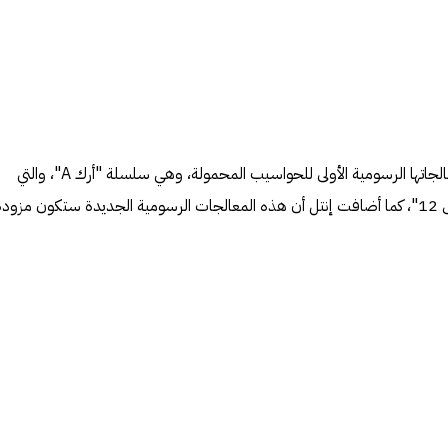
أطلقت شركة إنتل رسميًا سلسلة معالجاتها الرسومية الأولى للحواسيب المحمولة، وهي سلسلة "أرك A"، والتي
ستكون داعمةً لمكتبة "دايركت إكس 12"، كما أضافت إنتل أن هذه المعالجات الرسومية الجديدة ستكون مزودة