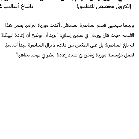
إلكتروني مخصص للتطبيق!
باتباع أساليب غي
وبينما سينتهي قسم المناصرة المستقل، أكدت موزيلا التزامها بعمل هذا
القسم، حيث قال بورمان في تعليق إضافي: "نريد أن نوضح أن إعادة الهيكلة
لم تلغ المناصرة؛ بل على العكس من ذلك، لا تزال المناصرة مبدأً أساسيًا
لعمل مؤسسة موزيلا ونحن في صدد إعادة النظر في نهجنا تجاهها".