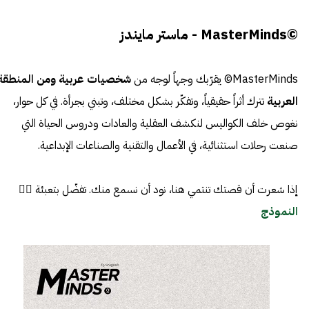
©MasterMinds - ماستر مايندز
MasterMinds© يقرّبك وجهاً لوجه من
شخصيات عربية ومن المنطقة
العربية
تترك أثراً حقيقياً، وتفكّر بشكل مختلف، وتبني بجرأة. في كل حوار،
نغوص خلف الكواليس لنكشف العقلية والعادات ودروس الحياة التي
صنعت رحلات استثنائية، في الأعمال والتقنية والصناعات الإبداعية.
إذا شعرت أن قصتك تنتمي هنا، نود أن نسمع منك. تفضّل بتعبئة 👈🏼
النموذج