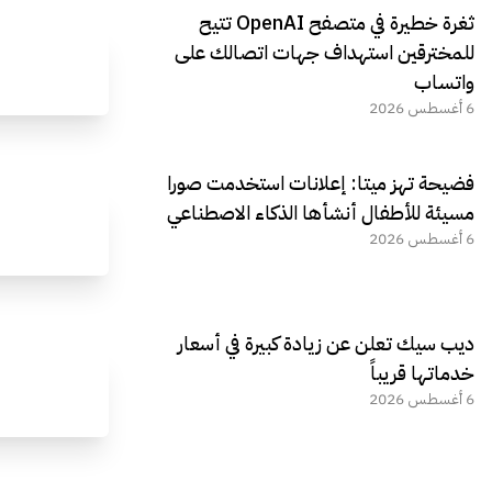
ثغرة خطيرة في متصفح OpenAI تتيح
للمخترقين استهداف جهات اتصالك على
واتساب
6 أغسطس 2026
فضيحة تهز ميتا: إعلانات استخدمت صورا
مسيئة للأطفال أنشأها الذكاء الاصطناعي
6 أغسطس 2026
ديب سيك تعلن عن زيادة كبيرة في أسعار
خدماتها قريباً
6 أغسطس 2026