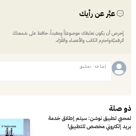
عبَّر عن رأيك
إحرص أن يكون تعليقك موضوعيّاً ومفيداً، حافظ على سُمعتكَ
الرقميَّةواحترم الكاتب والأعضاء والقُرّاء.
إضافة
ذو صلة
لمحبي تطبيق نوشن: سيتم إطلاق خدمة
بريد إلكتروني مخصص للتطبيق!