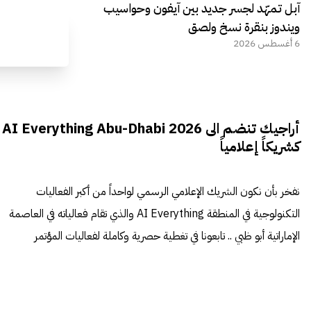
آبل تمهّد لجسر جديد بين آيفون وحواسيب
ويندوز بنقرة نسخ ولصق
6 أغسطس 2026
أراجيك تنضم الى AI Everything Abu-Dhabi 2026
كشريكاً إعلامياً
نفخر بأن نكون الشريك الإعلامي الرسمي لواحداً من أكبر الفعاليات
التكنولوجية في المنطقة AI Everything والذي تقام فعالياته في العاصمة
الإماراتية أبو ظبي .. تابعونا في تغطية حصرية وكاملة لفعاليات المؤتمر