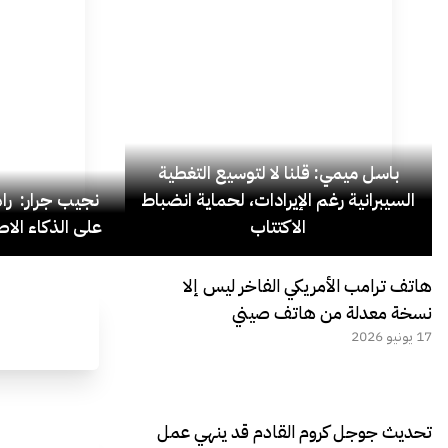
باسل ميمي: قلنا لا لتوسيع التغطية
السيبرانية رغم الإيرادات، لحماية انضباط
نجيب جرار: ر
الاكتتاب
على الذكاء الاص
هاتف ترامب الأمريكي الفاخر ليس إلا
نسخة معدلة من هاتف صيني
17 يونيو 2026
تحديث جوجل كروم القادم قد ينهي عمل