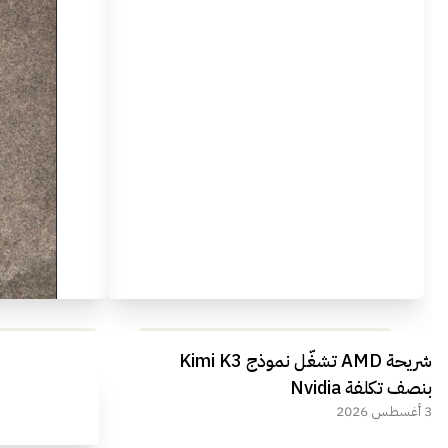
مراجعة شاملة لعملاق الألعاب
استعراض لأ
شريحة AMD تشغّل نموذج Kimi K3
الجديد REDMAGIC 11 AIR
بنصف تكلفة Nvidia
3 أغسطس 2026