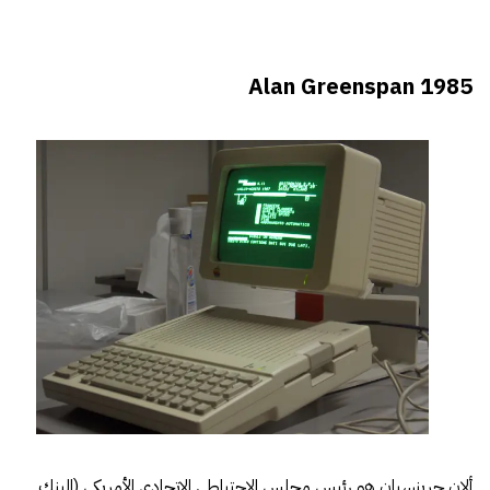
Alan Greenspan 1985
ألان جرينسبان هو رئيس مجلس الإحتياطي الإتحادي الأمريكي (البنك