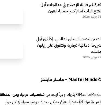
ثغرة غير قابلة للإصلاح في معالجات أبل
تفتح الباب أمام كسر حماية آيفون
23 يونيو 2026
الصين تتصدر السباق العالمي بإطلاق أول
شريحة دماغية تجارية وتتفوق على إيلون
ماسك
22 يونيو 2026
©MasterMinds - ماستر مايندز
MasterMinds© يقرّبك وجهاً لوجه من
شخصيات عربية ومن المنطقة
العربية
تترك أثراً حقيقياً، وتفكّر بشكل مختلف، وتبني بجرأة. في كل حوار،