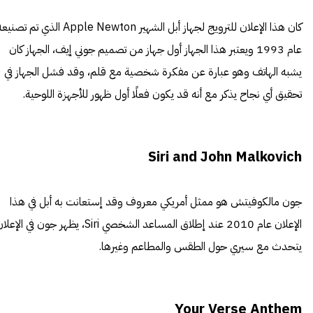
كان هذا الإعلان للترويج لجهاز أبل الشهير Apple Newton الذي تم تصن
عام 1993 ويعتبر هذا الجهاز أول جهاز من تصميم جوني إيف، الجهاز كان
يشبه الهاتف وهو عبارة عن مفكرة شخصية مع قلم، وقد فشل الجهاز في
تحقيق أي نجاح يذكر مع أنه قد يكون فعلًا أول ظهور للأجهزة اللوحية.
Siri and John Malkovich
جون مالكوفيتش هو ممثل أمريكي معروف وقد إستعانت به أبل في هذا
الإعلان عام 2010 عند إطلاق المساعد الشخصي Siri، يظهر جون في الإع
يتحدث مع سيري حول الطقس والمطاعم وغيرها.
Your Verse Anthem