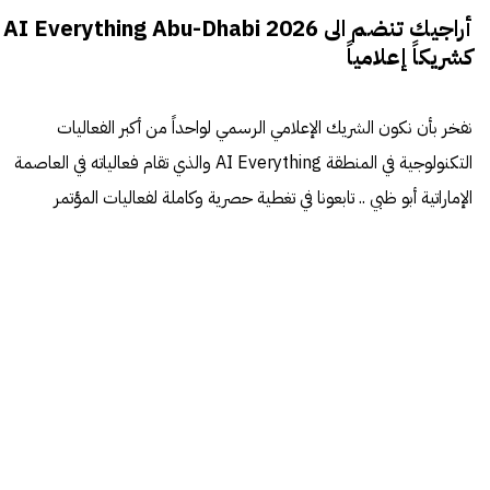
أراجيك تنضم الى AI Everything Abu-Dhabi 2026
كشريكاً إعلامياً
نفخر بأن نكون الشريك الإعلامي الرسمي لواحداً من أكبر الفعاليات
التكنولوجية في المنطقة AI Everything والذي تقام فعالياته في العاصمة
الإماراتية أبو ظبي .. تابعونا في تغطية حصرية وكاملة لفعاليات المؤتمر