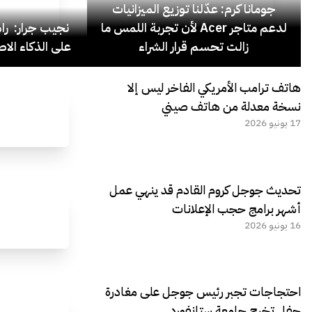
جومانا كرم: عدّلنا توزيع الميزانيات
لدعم متاجر Acer لأن تجربة اللمس ما
نجيب جرار: ر
زالت تحسم قرار الشراء
على الذكاء الاص
هاتف ترامب الأمريكي الفاخر ليس إلا
نسخة معدلة من هاتف صيني
17 يونيو 2026
تحديث جوجل كروم القادم قد ينهي عمل
أشهر برامج حجب الإعلانات
16 يونيو 2026
احتجاجات تجبر رئيس جوجل على مغادرة
حفل تخرج جامعة ستانفورد