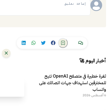
إضافة
أخبار اليوم 🚀
ثغرة خطيرة في متصفح OpenAI تتيح
للمخترقين استهداف جهات اتصالك على
واتساب
6 أغسطس 2026