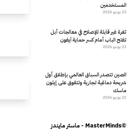
المستخدمين
23 يونيو 2026
ثغرة غير قابلة للإصلاح في معالجات أبل
تفتح الباب أمام كسر حماية آيفون
23 يونيو 2026
الصين تتصدر السباق العالمي بإطلاق أول
شريحة دماغية تجارية وتتفوق على إيلون
ماسك
22 يونيو 2026
©MasterMinds - ماستر مايندز