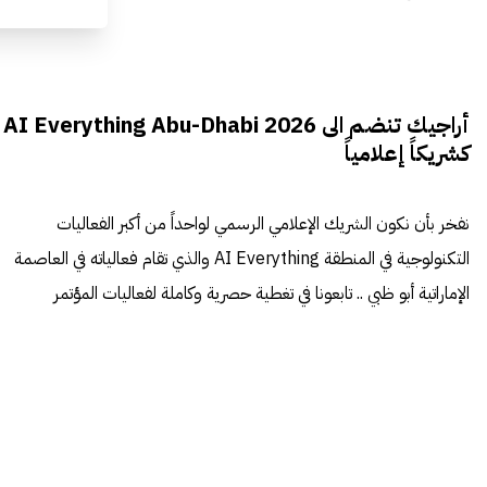
أراجيك تنضم الى AI Everything Abu-Dhabi 2026
كشريكاً إعلامياً
نفخر بأن نكون الشريك الإعلامي الرسمي لواحداً من أكبر الفعاليات
التكنولوجية في المنطقة AI Everything والذي تقام فعالياته في العاصمة
الإماراتية أبو ظبي .. تابعونا في تغطية حصرية وكاملة لفعاليات المؤتمر