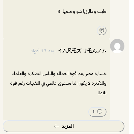
طيب وماليزيا شو وضعها :3
イム尺乇ズ リ乇んノム
.
بعد 13 أعوام
خسارة مصر رغم قوة العمالة والناس المفكرة والعلماء
والدكاترة لا يكون لنا مستوى عالمي في التقنيات رغم قوة
بلادنا
1
المزيد