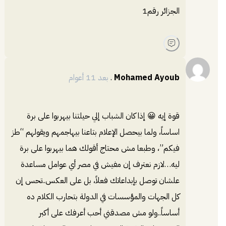
الجزائر رقم1
Mohamed Ayoub
.
بعد 11 أعوام
قوة إيه 😀 إذا كان الشباب إلي حيلتنا بيهربوا على برة
اساساً، ولما بيحصل الإعلام بتاعنا بيهاجمهم ويقولهم “طز
فيكم”، وطبعا مش محتاج أقولك هما بيهربوا على برة
ليه…لازم نعترف إن مفيش في مصر أي عوامل مساعدة
علشان توصل بإبداعاتك فعلاً، بل على العكس..تحس إن
كل الجهات والمؤسسات في الدولة بتحارب الكلام ده
أساساً..ولو مش مصدقني أحب أعرفك على أكبر