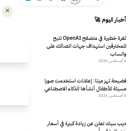
أخبار اليوم 🚀
ثغرة خطيرة في متصفح OpenAI تتيح
للمخترقين استهداف جهات اتصالك على
واتساب
6 أغسطس 2026
فضيحة تهز ميتا: إعلانات استخدمت صورا
مسيئة للأطفال أنشأها الذكاء الاصطناعي
6 أغسطس 2026
ديب سيك تعلن عن زيادة كبيرة في أسعار