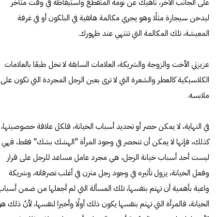
على الجانب الآخر، ناهيك عن نومه المتقطع واستيقاظه في وقت متأخر
ليدخن سيجارة مثلًا وهو يجري مكالمة هاتفية في البلكون أو في غرفة
المعيشة، تلك المكالمة التي تنتهي عند ظهورك.
عزيزتي الأخت والزوجة والشريكة، العلامات السابقة لا تخل طبعًا بالعلامات
الكلاسيكية كالعطر والشعرة التي لا ترى بعين الرجل المجردة التي تكون على
ملابسه.
في النهاية، لا يمكن حصر أو تحديد أسباب الخيانة، فلكل علاقة خصوصيتها،
كذلك، فإنها لا يمكن أن تنحصر في وجود المرأة "الهشك بشك" فقط، فهي
ليست أحد أسباب خيانة الرجل، هي مجرد عامل مساعد للرجل على قرار
وفعل الخيانة، يزول تأثيره في وجود رجل متزن في أغلب تصرفاته، وشريكة
واعية بأهمية أن تهتم بنفسها، تلك المسألة التي لم أجعلها من ضمن أسباب
الخيانة، فالمرأة التي تهتم بنفسها يكون ذلك أولًا وأخيرا لنفسها، لأنّ ذلك هو