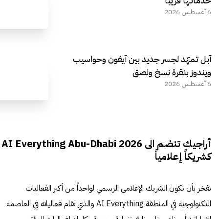
خدماتها قريباً
6 أغسطس 2026
آبل تمهّد لجسر جديد بين آيفون وحواسيب
ويندوز بنقرة نسخ ولصق
6 أغسطس 2026
أراجيك تنضم الى AI Everything Abu-Dhabi 2026
كشريكاً إعلامياً
نفخر بأن نكون الشريك الإعلامي الرسمي لواحداً من أكبر الفعاليات
التكنولوجية في المنطقة AI Everything والذي تقام فعالياته في العاصمة