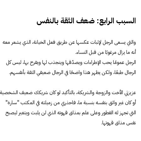
السبب الرابع: ضعف الثقة بالنفس
والتي يسعى الرجل لإثبات عكسها عن طريق فعل الخيانة، الذي يشعر معه
أنه ما يزال مرغوبًا من قبل النساء.
الرجل عمومًا يحب الإطراءات ويصدّقها وينجذب لها ويفرح بها، ليس كل
الرجال طبعًا، ولكن يظهر هذا واضحًا في الرجال ضعيفي الثقة بأنفسهم.
عزيزتي الأخت والزوجة والشريكة، بالتأكيد لو كان شريكك ضعيف الشخصية،
أو كان غير واثق بنفسه بنسبة ما، فاحذري من زميلته في المكتب "سارة"
التي تجهز له الفطور وعلى علم بمذاق قهوته الذي لن يلبث ويتغير ليصبح
نفس مذاق قهوتها.