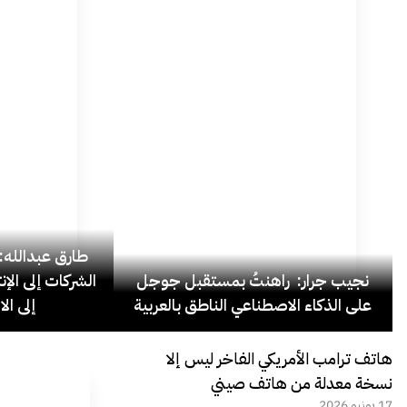
نجيب جرار: راهنتُ بمستقبل جوجل
الشركات إلى الإ
على الذكاء الاصطناعي الناطق بالعربية
إلى ال
هاتف ترامب الأمريكي الفاخر ليس إلا
نسخة معدلة من هاتف صيني
17 يونيو 2026