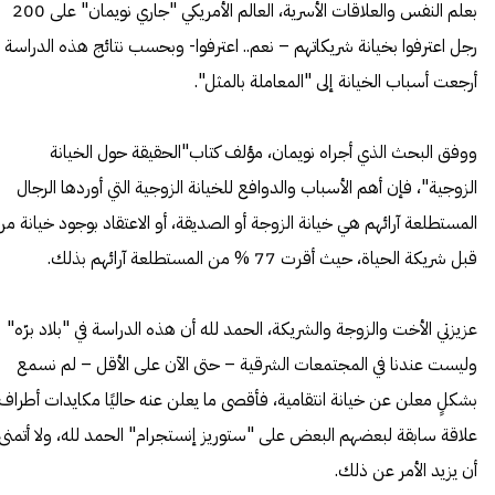
بعلم النفس والعلاقات الأسرية، العالم الأمريكي "جاري نويمان" على 200
رجل اعترفوا بخيانة شريكاتهم – نعم.. اعترفوا- وبحسب نتائج هذه الدراسة
أرجعت أسباب الخيانة إلى "المعاملة بالمثل".
ووفق البحث الذي أجراه نويمان، مؤلف كتاب"الحقيقة حول الخيانة
الزوجية"، فإن أهم الأسباب والدوافع للخيانة الزوجية التي أوردها الرجال
المستطلعة آرائهم هي خيانة الزوجة أو الصديقة، أو الاعتقاد بوجود خيانة من
قبل شريكة الحياة، حيث أقرت 77 % من المستطلعة آرائهم بذلك.
عزيزتي الأخت والزوجة والشريكة، الحمد لله أن هذه الدراسة في "بلاد برّه"
وليست عندنا في المجتمعات الشرقية – حتى الآن على الأقل – لم نسمع
بشكلٍ معلن عن خيانة انتقامية، فأقصى ما يعلن عنه حاليًا مكايدات أطراف
علاقة سابقة لبعضهم البعض على "ستوريز إنستجرام" الحمد لله، ولا أتمنى
أن يزيد الأمر عن ذلك.