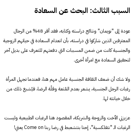
السبب الثالث: البحث عن السعادة
عودة إلى "نويمان" ونتائج دراسته وكتابه، فقد أقر 48% من الرجال
المعترفين الذين شاركوا في دراسته، بأن انعدام السعادة في حياتهم الزوجية
والجنسية كانت من ضمن المسببات التي دفعتهم للتعرف على بديل آخر
لتحقيق السعادة مع امرأة أخرى.
ولا شك أن ضعف الثقافة الجنسية عامل مهم هنا، فعندما تجهل المرأة
رغبات الرجل الجنسية، يشعر بعدم المُتعة وقلّة الرضا، فيُشبع ذلك من
خلال خيانته لها.
عزيزتي الأخت والزوجة والشريكة، المقصود هنا الرغبات الطبيعية وليست
الرغبات الـ "نتفلكسية"، إحنا بنتشعبط في رضا ربنا Come on يعني!