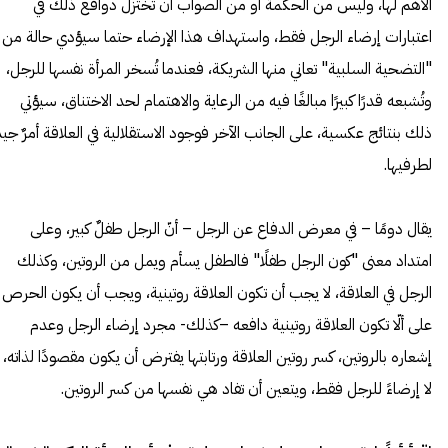
الأهم لها، وليس من الحكمة أو من الصواب أن تختزل دوافع ذلك في
اعتبارات إرضاء الرجل فقط، واستهداف هذا الإرضاء حتما سيؤدي حالة من
"التضحية السلبية" تعاني منها الشريكة، فعندما تُسخر المرأة نفسها للرجل،
وتُشبعه قدرًا كبيرًا مبالغًا فيه من الرعاية والاهتمام لحد الاختناق، سيؤتي
ذلك بنتائج عكسية، على الجانب الآخر فوجود الاستقلالية في العلاقة أمرٌ جيد
لطرفيها.
يقال دومًا – في معرض الدفاع عن الرجل – أنّ الرجل طفلٌ كبير، وعلى
امتداد معنى "كون الرجل طفلًا" فالطفل يسأم ويمل من الروتين، وكذلك
الرجل في العلاقة، لا يجب أن تكون العلاقة روتينية، ويجب أن يكون الحرص
على ألّا تكون العلاقة روتينية دافعه –كذلك- مجرد إرضاء الرجل وعدم
إشعاره بالروتين، كسر روتين العلاقة ورتابتها يفترض أن يكون مقصودًا لذاته،
لا إرضاءً للرجل فقط، ويتعين أن تفاد هي نفسها من كسر الروتين.