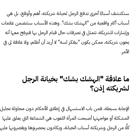
سنكتشف أسبابًا أخرى تدفع الرجل لخيانة شريكته، أهم وأوقع، بل هي
أسباب أكثر واقعية من "الهشك بشك". وهذه الأسباب ستتضمن علامات
وإشارات للشريكة، تتمثل في تصرفات حال قيام الرجل بها فيرجّح معها أنه
يخون شريكته، ممكن يكون "بيفكر لسه" لا أريد أن أظلم، ولا علاقة لي في
الأمر.
ما علاقة "الهشك بشك" بخيانة الرجل
لشريكته إذن؟
الإجابة بسيطة، فمن باب الاستسهال في إطلاق الأحكام دون محاولة تحليل
المشكلة أو مواجهتها أصبحت المرأة اللعوب هي الشماعة التي يعلق عليها
كلًّا من الرجل وشريكته أسباب الخيانة، ويكادون يحصرنوها ويقصرونها عليها