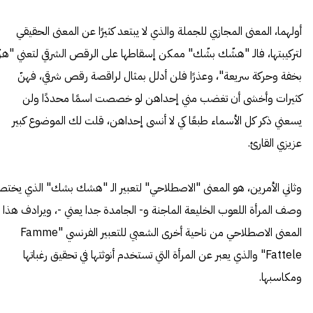
أولهما، المعنى المجازي للجملة والذي لا يبتعد كثيرًا عن المعنى الحقيقي
لتركيبتها، فالـ "هشّك بشّك" ممكن إسقاطها على الرقص الشرقي لتعني "هزّ
بخفة وحركة سريعة"، وعذرًا فلن أدلل بمثال لراقصة رقص شرقي، فهنّ
كثيرات وأخشى أن تغضب مني إحداهن لو خصصت اسمًا محددًا ولن
يسعني ذكر كل الأسماء طبعًا كي لا أنسى إحداهن، قلت لك الموضوع كبير
عزيزي القارئ.
وثاني الأمرين، هو المعنى "الاصطلاحي" لتعبير الـ "هشك بشك" الذي يختص
وصف المرأة اللعوب الخليعة الماجنة و- الجامدة جدا يعني -، ويرادف هذا
المعنى الاصطلاحي من ناحية أخرى الشعبي للتعبير الفرنسي "Famme
Fattele" والذي يعبر عن المرأة التي تستخدم أنوثتها في تحقيق رغباتها
ومكاسبها.