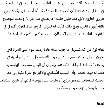
الأمر الثالث، هو ألا تغضب مني عزيزي القارئ بسبب الدعابة في العبارة الأولى
في المقال، أردت فقط أن أختبر شيئًا محددًا، كما أنا أختبر الآن تركيزك معي
عزيزي القارئ، لأنني منذ قليل قلت "ما يعنيني هنا أمران" وقمت بتوضيح
ثلاثة أمور لا اثنين، ومع ذلك فأنت لم تنبهني، فأرجو منك التركيز أفضل في
الفقرات القادمة، لا لشيء، ولكن لأن الموضوع كبير… كبير جدًا الحقيقة.
لعله نوع من الاستسهال ما جرت عليه عادة إلقاء اللوم على المرأة التي
يخون الرجل شريكته معها، بنفس درجة الاستسهال وعدم المواجهة في
وصف "خطافة الرجالة"، فكلاهما يوحيان أن الرجل مسلوب الإرادة، ولا
ذنب له فيما حدث، وأن السبب الأساسي والأكبر هو امرأة ذكية إلى حد
الخبث استحلّت بضمير مرتاح أن تخرب عش زوجية قائم، أو أخرى استغلت
جمالها ودلالها لإغواء رجل مسكين.
فمعًا..