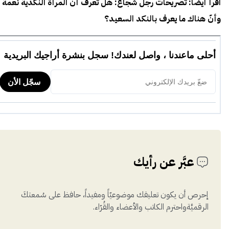
اقرأ أيضًا:
تصريحات رجل شجاع: هل تعرف أن المرأة النكدية نعمة
وأنّ هناك ما يعرف بالنكد السعيد؟
عبَّر عن رأيك
إحرص أن يكون تعليقك موضوعيّاً ومفيداً، حافظ على سُمعتكَ
الرقميَّةواحترم الكاتب والأعضاء والقُرّاء.