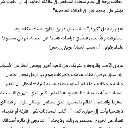
الحالات يرجع إلى عدم سعادة الشخص في علاقته الحالية، إذ أن الخيانة هي
مؤشر على وجود خلل في العلاقة العاطفية"
أتفهّم رد فعل "كروغر" طبعًا، تخيل عزيزي القارئ نفسك مكانه وقد
استغرقت وقتًا ليس قليلًا في دراسات نفسية عن الخيانة، ثم يأتي مجموعة
علماء يقولون أن سبب الخيانة يرجع إلى جين!
عزيزتي الأخت والزوجة والشريكة، من ناحية أخرى وبغض النظر عن الأسباب
التي سبق عرضها، هناك علامات وتصرفات يقوم بها الرجل تجعل احتمال
خيانته مرجحًا؛ عندما يتغير أسلوب حياته بنسبة كبيرة – لاحظي أن التغير
المعتاد مسألة طبيعية – المقصود هنا التغير الكبير، الذي يظهر في الاستخدام
المفرط والانشغال الدائم بالمحمول الذي يستقبل الرسائل طوال الوقت التي
لا يفتحها وأنت إلى جواره، كمان أن أغلب المحادثات تكون فارغة أو قديمة،
فضلًا عن الخروج المستمر بدونك، ولا يحبّذ أن تندمجي في دائرة أصدقائه