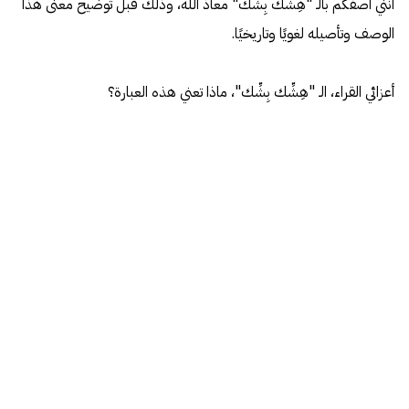
أنني أصفكم بالـ "هِشِّك بِشِّك" معاذ الله، وذلك قبل توضيح معنى هذا
الوصف وتأصيله لغويًا وتاريخيًا.
أعزائي القراء، الـ "هِشِّك بِشِّك"، ماذا تعني هذه العبارة؟