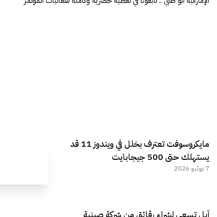
الإماراتية أبو ظبي .. تابعونا في تغطية حصرية وكاملة لفعاليات المؤتمر
مايكروسوفت تعترف بخلل في ويندوز 11 قد
يستهلك حتى 500 جيجابايت
7 يوليو 2026
آبل تسعى لشراء رقائق من شركة صينية