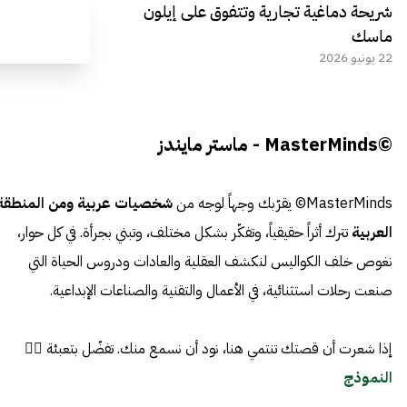
شريحة دماغية تجارية وتتفوق على إيلون
ماسك
22 يونيو 2026
©MasterMinds - ماستر مايندز
MasterMinds© يقرّبك وجهاً لوجه من
شخصيات عربية ومن المنطقة
العربية
تترك أثراً حقيقياً، وتفكّر بشكل مختلف، وتبني بجرأة. في كل حوار،
نغوص خلف الكواليس لنكشف العقلية والعادات ودروس الحياة التي
صنعت رحلات استثنائية، في الأعمال والتقنية والصناعات الإبداعية.
إذا شعرت أن قصتك تنتمي هنا، نود أن نسمع منك. تفضّل بتعبئة 👈🏼
النموذج