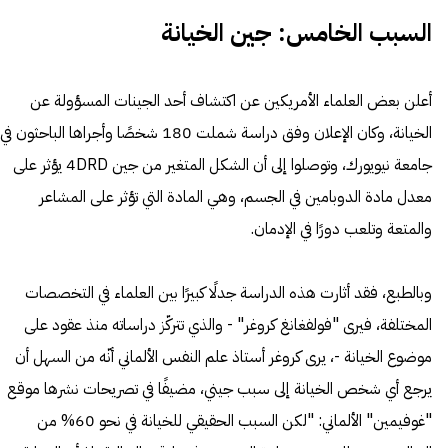
السبب الخامس: جين الخيانة
أعلن بعض العلماء الأمريكين عن اكتشاف أحد الجينات المسؤولة عن
الخيانة، وكان الإعلان وفق دراسة شملت 180 شخصًا وأجراها الباحثون في
جامعة نيويورك، وتوصلوا إلى أن الشكل المتغير من جين 4DRD يؤثر على
معدل مادة الدوبامين في الجسم، وهي المادة التي تؤثر على المشاعر
والمتعة وتلعب دورًا في الإدمان.
وبالطبع، فقد أثارت هذه الدراسة جدلًا كبيرًا بين العلماء في التخصصات
المختلفة، فيرى "فولفغانغ كروغر" - والذي تتركّز دراساته منذ عقود على
موضوع الخيانة -، يرى كروغر أستاذ علم النفس الألماني أنّه من السهل أن
يرجع أي شخص الخيانة إلى سبب جيني، مضيفًا في تصريحات نشرها موقع
"غوفيمين" الألماني: "لكن السبب الحقيقي للخيانة في نحو 60% من