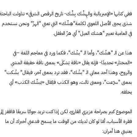
ففي كتابها «الإمبريالية والهِشِّك بِشِّك- تاريخ الرقص الشرقي» تناولت الباحثة
شذى يحيى الأصل اللغوي لكلمة"هِشِّك» التي تعني "الهزّ" ونحن نستخدم
في العامية تعبير "هشك العيل" أي هزّ الطفل.
هذا عن الـ "هشّك"، وأما الـ "بشّك"، فكما ورد في معاجم اللغة –في
«المختار» تحديدًا- فإنه يقال «ناقة بَشكَى» بمعنى ناقة خفيفة المشي
والروح، وهذا أحد معاني الـ "بشّك"، فقد ترد بمعنى آخر، فيقال" بشّكت"
بمعنى "سرّعت"، ومعنى ثالث، وهو الكذب فيُقال «يَبشِّك الكذب» أي
يخلقه.
الموضوع كبير بصراحة عزيزي القارئ، لكن إذا كنت تريد جوابًا سريعًا فاقفز إلى
فقرة الأسباب، أمّا لو كان لديك من الوقت ما يسمح فدعني أخبرك أن ما
يعنيني هنا أمران: