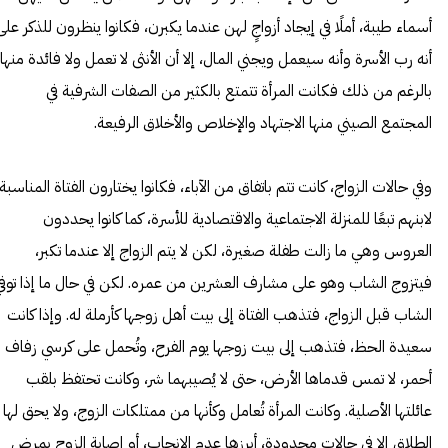
أسماء طيبة، أملًا في إيجاد أزواجٍ لهن عندما يكبرن، فكانوا ينظرون للذكر على
أنه رب الأسرة وأنه سيعمل ويجني المال، إلا أن الأنثى لا تعمل ولا فائدة منها.
بالرغم من ذلك فكانت المرأة تتمتع بالكثير من الصفات الشرفية في
المجتمع الصيني منها الاجتهاد والإخلاص والأخلاق الرفيعة.
وفي حالات الزواج، كانت تتم باتفاق من الآباء، فكانوا يختارون الفتاة المناسبة
لابنهم تبعًا للمنزلة الاجتماعية والاقتصادية للأسرة، كما كانوا يحددون
العروس وهي ما زالت طفلة صغيرة، لكن لا يتم الزواج إلا عندما تكبر،
فيتزوج الشاب وهو على مشارف العشرين من عمره. لكن في حال ما إذا توفي
الشاب قبل الزواج، فتذهب الفتاة إلى بيت أهل زوجها كأرملة له. وإذا كانت
سعيدة الحظ، فتذهب إلى بيت زوجها يوم الفرح، وتُحمل على كرسي زفاف
أحمر، لا تمس قدماها الأرض، حتى لا يُصيبهما شر، وكانت تحتفظ بلقب
عائلتها الأصلية. وكانت المرأة تُعامل وكأنها من ممتلكات الزوج، ولا يحق لها
الطلاق إلا في حالات محدودة، أبرزها عدم الإنجاب، أو إصابة الزوج بمرضٍ