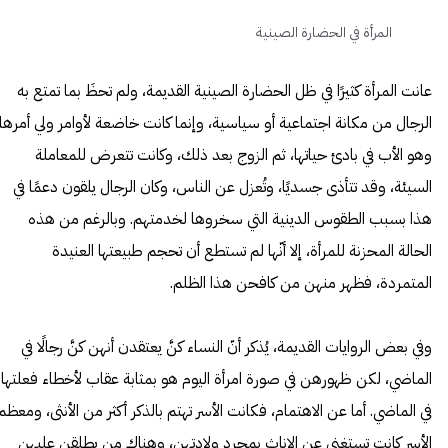
المرأة في الحضارة الصينية
عانت المرأة كثيرًا في ظل الحضارة الصينية القديمة، ولم تحظَ بما تمتع به
الرجال من مكانة اجتماعية أو سياسية، وإنما كانت خاضعة لأوامر ولي أمرها،
وهو الأب في بادئ حياتها، ثم الزوج بعد ذلك، وكانت تتعرض للمعاملة
السيئة، وقد تتأذى جسديًا، وتُعزل عن الناس، وكان الرجال يلقون دعمًا في
هذا بسبب الطقوس الدينية التي سخروها لخدمتهم. وبالرغم من هذه
الحالة المحزنة للمرأة، إلا أنّها لم تستطع أن تحجم طبيعتها العنيدة
المتمردة، فظهر منهن من كافحن هذا الظلم.
وفي بعض الروايات القديمة، يُذكر أنّ النساء كنَّ يعتقدن أنهن كنَّ رجالًا في
الماضي، لكن ظهورهن في صورة امرأة اليوم هو بمثابة عقاب لأخطاء فعلتها
في الماضي. أما عن الاهتمام، فكانت الأسر تهتم بالذكر أكثر من الأنثى، ومعظم
الأسر كانت تستغنى عن الإناث بمجرد ولادتهن، وهناك من يطلقن عليهن