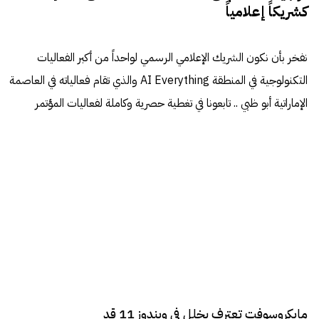
كشريكاً إعلامياً
نفخر بأن نكون الشريك الإعلامي الرسمي لواحداً من أكبر الفعاليات
التكنولوجية في المنطقة AI Everything والذي تقام فعالياته في العاصمة
الإماراتية أبو ظبي .. تابعونا في تغطية حصرية وكاملة لفعاليات المؤتمر
مايكروسوفت تعترف بخلل في ويندوز 11 قد