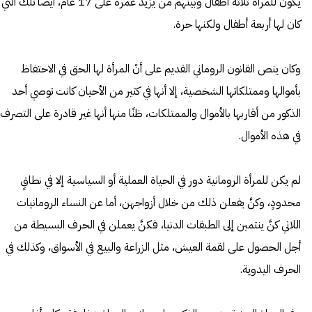
يكون للمرأة ثلاثة أطفال وبينهم من يزيد عمره على 17 عام، أيضًا تلك التي
كان لها أربعة أطفال ولكنها حرة.
وكان ينص القانون الروماني القديم على أنّ المرأة لها الحق في الاحتفاظ
بأموالها وممتلكاتها الشخصية، إلا أنها في كثير من الأحيان كانت توصي أحد
الذكور من أقاربها بالأموال والممتلكات، ظنًا منها أنها غير قادرة على التصرف
في هذه الأموال.
لم يكن للمرأة الرومانية دور في الحياة العملية أو السياسية إلا في نطاقٍ
محدودٍ، وكنَّ يفعلن ذلك من خلال أزواجهن، أما عن النساء الرومانيات
اللاتي كنَّ ينتمين إلى الطبقات الدنيا، فكنَّ يعملن في الحرف البسيطة من
أجل الحصول على لقمة العيش، مثل الزراعة والبيع في الأسواق، وكذلك في
الحرف اليدوية.