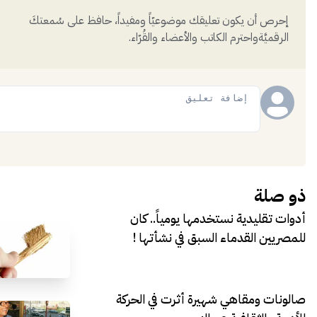
إحرص أن يكون تعليقك موضوعيّاً ومفيداً، حافظ على سُمعتكَ
الرقميَّةواحترم الكاتب والأعضاء والقُرّاء.
إضافة
ذو صلة
أدوات تقليدية نستخدمها يومياً.. كان
للمصريين القدماء السبق في نشأتها !
صالونات ومقاهي شهيرة أثرت في الحركة