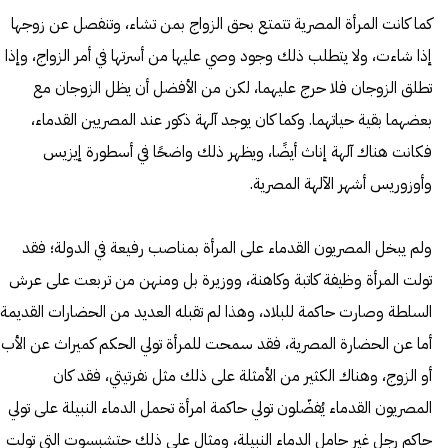
كما كانت المرأة المصرية تتمتع بحق الزواج بمن تشاء، وتنفصل عن زوجها
إذا شاءت، ولا يتطلب ذلك وجود وصي عليها من أسرتها في أمر الزواج، وإذا
تطلق الزوجان فلا حرج عليهما، لكن من الأفضل أن يظل الزوجان مع
بعضهما بقية حياتهما. وكما كان يوجد آلهة ذكور عند المصريين القدماء،
فكانت هناك آلهة إناث أيضًا، ويظهر ذلك واضحًا في أسطورة إيزيس
وأوزوريس أشهر الآلهة المصرية.
ولم يبخل المصريون القدماء على المرأة بمناصب رفيعة في الدولة؛ فقد
تولت المرأة وظيفة كاتبة وكاهنة، ووزيرة بل ومنهن من تربعت على عرش
السلطة وصارت حاكمة للبلاد، وهذا لم تقبله العديد من الحضارات القديمة.
أما عن الحضارة المصرية، فقد سمحت للمرأة تولي الحكم كميراث عن الأب
أو الزوج، وهناك الكثير من الأمثلة على ذلك مثل نفرتيتي، فقد كان
المصريون القدماء يُفضّلون تولي حاكمة امرأة تحمل الدماء النبيلة على تولي
حاكم رجل غير حامل الدماء النبيلة، ومثال على ذلك حتشبسوت التي تولت