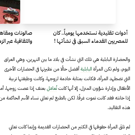
أدوات تقليدية نستخدمها يومياً.. كان
صالونات ومقاهي 
للمصريين القدماء السبق في نشأتها !
والثقافية عبر الز
والحضارة البابلية هي تلك التي نشأت في بلاد ما بين النهرين، وهي العراق
اليوم، ولم تكن المرأة
البابلية
أفضل حالًا من نظيرتها في الحضارات الأخرى
التي تضطهد المرأة، فكانت بمثابة خادمة لزوجها، وكانت وظيفتها تربية
الأطفال وإدارة شؤون المنزل، إلا أنها كانت
تُعامَل
بعنف إذا عصت زوجها، أما
إذا خانته فقد كانت تموت غرقًا. لكن بالطبع لم تعاني نساء الأسر الحاكمة من
هذه التقاليد.
لم تلقَ المرأة حقوقها في الكثير من الحضارات القديمة وإنما كانت تعاني