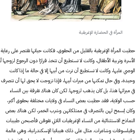
المرأة في الحضارة الإغريقية
حظيت المرأة الإغريقية بالقليل من الحقوق، فكانت حياتها تقتصر على رعاية
الأسرة وتربية الأطفال، وكانت لا تستطيع أن تتخذ قرارًا دون الرجوع لزوجها أ
الوصي عليها، وكانت لا تستطيع أن ترث من أبيها إلا في حالة ما إذا كانت
وحيدة، وفي حال تمكنها من ميراث أبيها، فإذا تزوجت لا يحق لها أن تتصرف
في ميراثها هذا، بل كان يذهب لزوجها. لكن كان هناك تفرقة بين النساء
حسب الولاية، فقد حظيت بعض النساء في ولايات مختلفة بحقوق أكبر،
وكان يُسمح لهن بالتصرف في ممتلكاتهن وشرب الخمر، لكن هناك بعض
النماذج الاستثنائية من النساء الإغريقيات اللاتي تفوقن فأصبحن طبيبات
وفيلسوفات وشاعرات. مثال على ذلك هيباتيا الإسكندرانية، وهي عالمة