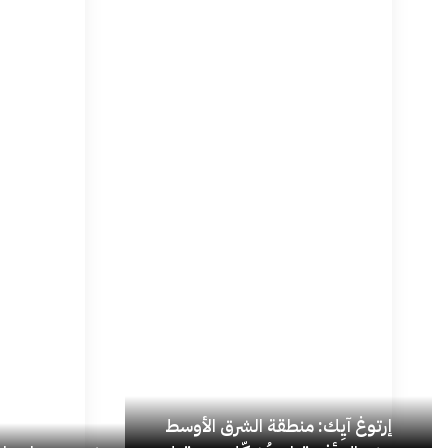
إرتوغ آيِك: منطقة الشرق الأوسط