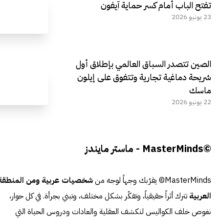
تفتح الباب أمام كسر حماية آيفون
23 يونيو 2026
الصين تتصدر السباق العالمي بإطلاق أول
شريحة دماغية تجارية وتتفوق على إيلون
ماسك
22 يونيو 2026
©MasterMinds - ماستر مايندز
MasterMinds© يقرّبك وجهاً لوجه من
شخصيات عربية ومن المنطقة
العربية
تترك أثراً حقيقياً، وتفكّر بشكل مختلف، وتبني بجرأة. في كل حوار،
نغوص خلف الكواليس لنكشف العقلية والعادات ودروس الحياة التي