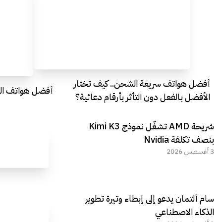
أفضل هواتف سريعة الشحن.. كيف تختار
أفضل هواتف التصو
الأفضل بالفعل دون التأثر بأرقام دعائية؟
شريحة AMD تشغّل نموذج Kimi K3
بنصف تكلفة Nvidia
3 أغسطس 2026
سام ألتمان يدعو إلى إبطاء وتيرة تطوير
الذكاء الاصطناعي